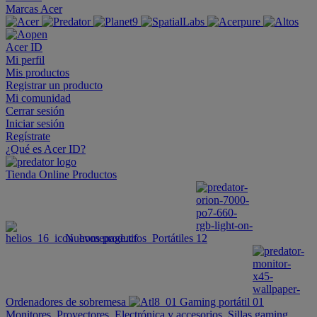
Marcas Acer
Acer ID
Mi perfil
Mis productos
Registrar un producto
Mi comunidad
Cerrar sesión
Iniciar sesión
Regístrate
¿Qué es Acer ID?
Tienda Online
Productos
Nuevos productos
Portátiles
Ordenadores de sobremesa
Gaming portátil
Monitores
Proyectores
Electrónica y accesorios
Sillas gaming