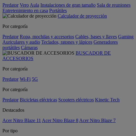
Predator
Vero
Aula
Instalaciones de gran tamaño
Sala de reuniones
Entretenimiento en casa
Portátiles
Calculador de proyección
Por categoría
Predator
Ropa, mochilas y accesorios
Cables, bases y llaves
Gaming
Auriculares y audio
Teclados, ratones y lápices
Generadores
portátiles
Cámaras
BUSCADOR DE
ACCESORIOS
Por categoría
Predator
Wi-Fi
5G
Por categoría
Predator
Bicicletas eléctricas
Scooters eléctricos
Kinetic Tech
Destacados
Acer Nitro Blaze 11
Acer Nitro Blaze 8
Acer Nitro Blaze 7
Por tipo