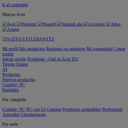
Ir al contenido
Marcas Acer
15% DTO ESTUDIANTES
Mi perfil
Mis productos
Registrar un producto
Mi comunidad
Cerrar
sesión
Iniciar sesión
Regístrate
¿Qué es Acer ID?
Tienda Online
AI
Productos
Nuevos productos
Copilot+ PC
Portátiles
Por categoría
Copilot+ PC
PC con IA
Gaming
Productos sostenibles
Profesional
Aprender
Chromebooks
Por serie