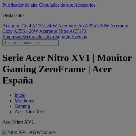
Purificador de aire
Circulador de aire
Accesorios
Destacados
Acerpure Cool AC551-50W
Acerpure Pro AP551-50W
Acerpure
Cozy AF551-20W
Acerpure Filter ACF173
Empresas
Sector educativo
Soporte
Eventos
Serie Acer Nitro XV1 | Monitor
Gaming ZeroFrame | Acer
España
Inicio
Monitores
Gaming
Acer Nitro XV1
Acer Nitro XV1