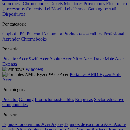
sobremesa
Chromebooks
Tablets
Monitores
Proyectores
Electrónica
y accesorios
Conectividad
Movilidad eléctrica
Gaming portátil
Dispositivos
Por categoría
Copilot+ PC
PC con IA
Gaming
Productos sostenibles
Profesional
Aprender
Chromebooks
Por serie
Predator
Acer Swift
Acer Aspire
Acer Nitro
Acer TravelMate
Acer
Extensa
Windows
Portátiles AMD Ryzen™ de
Acer
Por categoría
Predator
Gaming
Productos sostenibles
Empresas
Sector educativo
Componentes
Por serie
Equipos todo en uno Acer Aspire
Equipos de escritorio Acer Aspire
Classic
Nitro
Equipos de escritorio Acer Veriton Business
Equipos