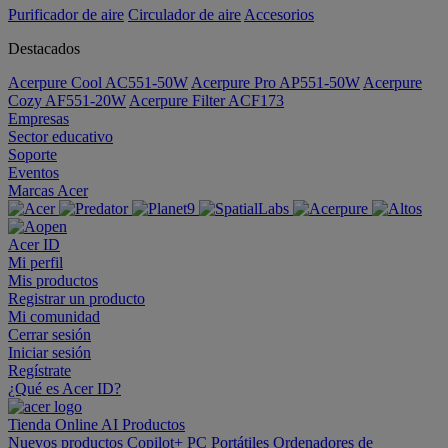
Purificador de aire
Circulador de aire
Accesorios
Destacados
Acerpure Cool AC551-50W
Acerpure Pro AP551-50W
Acerpure
Cozy AF551-20W
Acerpure Filter ACF173
Empresas
Sector educativo
Soporte
Eventos
Marcas Acer
Acer ID
Mi perfil
Mis productos
Registrar un producto
Mi comunidad
Cerrar sesión
Iniciar sesión
Regístrate
¿Qué es Acer ID?
Tienda Online
AI
Productos
Nuevos productos
Copilot+ PC
Portátiles
Ordenadores de