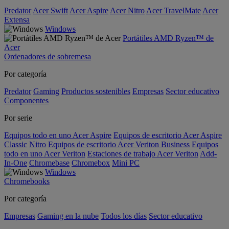
Predator
Acer Swift
Acer Aspire
Acer Nitro
Acer TravelMate
Acer
Extensa
Windows
Portátiles AMD Ryzen™ de
Acer
Ordenadores de sobremesa
Por categoría
Predator
Gaming
Productos sostenibles
Empresas
Sector educativo
Componentes
Por serie
Equipos todo en uno Acer Aspire
Equipos de escritorio Acer Aspire
Classic
Nitro
Equipos de escritorio Acer Veriton Business
Equipos
todo en uno Acer Veriton
Estaciones de trabajo Acer Veriton
Add-
In-One
Chromebase
Chromebox
Mini PC
Windows
Chromebooks
Por categoría
Empresas
Gaming en la nube
Todos los días
Sector educativo