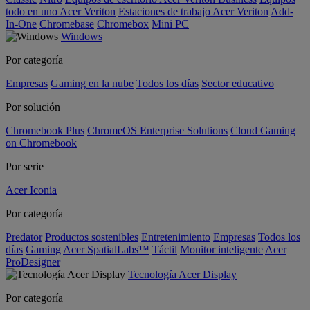
todo en uno Acer Veriton
Estaciones de trabajo Acer Veriton
Add-
In-One
Chromebase
Chromebox
Mini PC
Windows
Por categoría
Empresas
Gaming en la nube
Todos los días
Sector educativo
Por solución
Chromebook Plus
ChromeOS Enterprise Solutions
Cloud Gaming
on Chromebook
Por serie
Acer Iconia
Por categoría
Predator
Productos sostenibles
Entretenimiento
Empresas
Todos los
días
Gaming
Acer SpatialLabs™
Táctil
Monitor inteligente
Acer
ProDesigner
Tecnología Acer Display
Por categoría