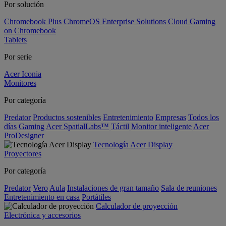
Por solución
Chromebook Plus
ChromeOS Enterprise Solutions
Cloud Gaming
on Chromebook
Tablets
Por serie
Acer Iconia
Monitores
Por categoría
Predator
Productos sostenibles
Entretenimiento
Empresas
Todos los
días
Gaming
Acer SpatialLabs™
Táctil
Monitor inteligente
Acer
ProDesigner
Tecnología Acer Display
Proyectores
Por categoría
Predator
Vero
Aula
Instalaciones de gran tamaño
Sala de reuniones
Entretenimiento en casa
Portátiles
Calculador de proyección
Electrónica y accesorios