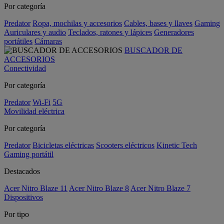
Por categoría
Predator
Ropa, mochilas y accesorios
Cables, bases y llaves
Gaming
Auriculares y audio
Teclados, ratones y lápices
Generadores
portátiles
Cámaras
BUSCADOR DE
ACCESORIOS
Conectividad
Por categoría
Predator
Wi-Fi
5G
Movilidad eléctrica
Por categoría
Predator
Bicicletas eléctricas
Scooters eléctricos
Kinetic Tech
Gaming portátil
Destacados
Acer Nitro Blaze 11
Acer Nitro Blaze 8
Acer Nitro Blaze 7
Dispositivos
Por tipo