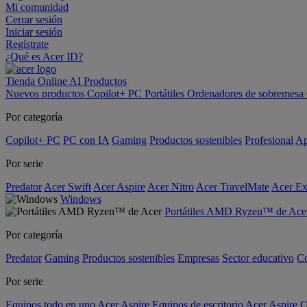
Mi comunidad
Cerrar sesión
Iniciar sesión
Regístrate
¿Qué es Acer ID?
Tienda Online
AI
Productos
Nuevos productos
Copilot+ PC
Portátiles
Ordenadores de sobremesa
Por categoría
Copilot+ PC
PC con IA
Gaming
Productos sostenibles
Profesional
Ap
Por serie
Predator
Acer Swift
Acer Aspire
Acer Nitro
Acer TravelMate
Acer Ex
Windows
Portátiles AMD Ryzen™ de Ace
Por categoría
Predator
Gaming
Productos sostenibles
Empresas
Sector educativo
C
Por serie
Equipos todo en uno Acer Aspire
Equipos de escritorio Acer Aspire C