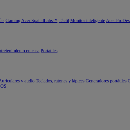
ías
Gaming
Acer SpatialLabs™
Táctil
Monitor inteligente
Acer ProDes
tretenimiento en casa
Portátiles
Auriculares y audio
Teclados, ratones y lápices
Generadores portátiles
C
IOS