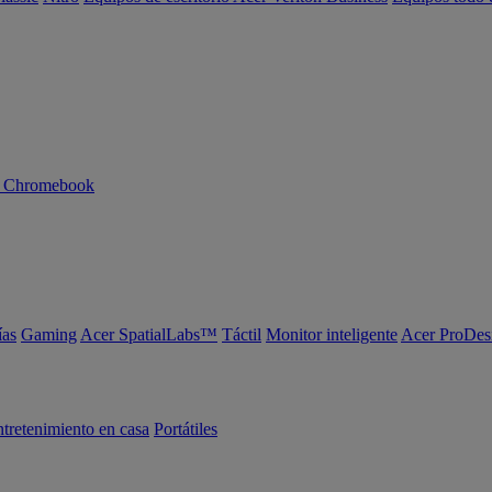
n Chromebook
ías
Gaming
Acer SpatialLabs™
Táctil
Monitor inteligente
Acer ProDes
tretenimiento en casa
Portátiles