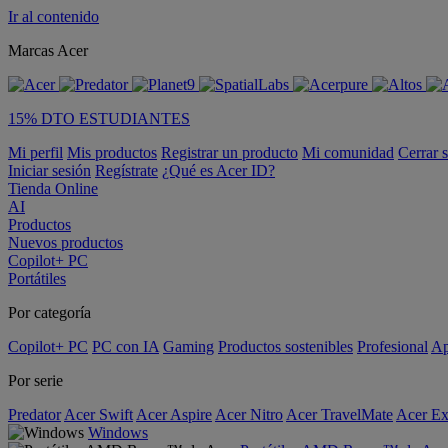
Ir al contenido
Marcas Acer
15% DTO ESTUDIANTES
Mi perfil
Mis productos
Registrar un producto
Mi comunidad
Cerrar 
Iniciar sesión
Regístrate
¿Qué es Acer ID?
Tienda Online
AI
Productos
Nuevos productos
Copilot+ PC
Portátiles
Por categoría
Copilot+ PC
PC con IA
Gaming
Productos sostenibles
Profesional
Ap
Por serie
Predator
Acer Swift
Acer Aspire
Acer Nitro
Acer TravelMate
Acer Ex
Windows