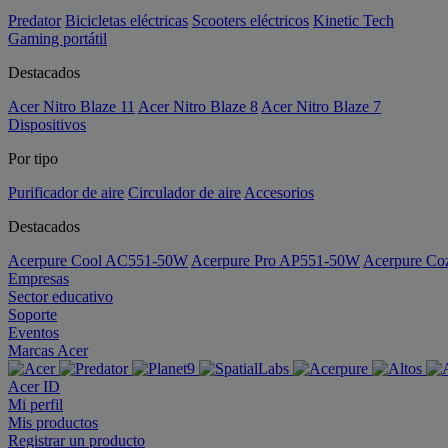
Predator
Bicicletas eléctricas
Scooters eléctricos
Kinetic Tech
Gaming portátil
Destacados
Acer Nitro Blaze 11
Acer Nitro Blaze 8
Acer Nitro Blaze 7
Dispositivos
Por tipo
Purificador de aire
Circulador de aire
Accesorios
Destacados
Acerpure Cool AC551-50W
Acerpure Pro AP551-50W
Acerpure C
Empresas
Sector educativo
Soporte
Eventos
Marcas Acer
Acer ID
Mi perfil
Mis productos
Registrar un producto