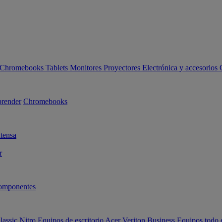
Chromebooks
Tablets
Monitores
Proyectores
Electrónica y accesorios
render
Chromebooks
tensa
r
omponentes
lassic
Nitro
Equipos de escritorio Acer Veriton Business
Equipos todo 