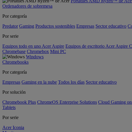
Portátiles AMD Ryzen™ de Ace
Ordenadores de sobremesa
Por categoría
Predator
Gaming
Productos sostenibles
Empresas
Sector educativo
C
Por serie
Equipos todo en uno Acer Aspire
Equipos de escritorio Acer Aspire C
Chromebase
Chromebox
Mini PC
Windows
Chromebooks
Por categoría
Empresas
Gaming en la nube
Todos los días
Sector educativo
Por solución
Chromebook Plus
ChromeOS Enterprise Solutions
Cloud Gaming o
Tablets
Por serie
Acer Iconia