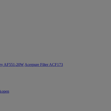
ozy AF551-20W
Acerpure Filter ACF173