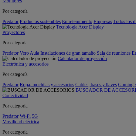
Monitores
Por categoría
Predator
Productos sostenibles
Entretenimiento
Empresas
Todos los d
Tecnología Acer Display
Proyectores
Por categoría
Predator
Vero
Aula
Instalaciones de gran tamaño
Sala de reuniones
En
Calculador de proyección
Electrónica y accesorios
Por categoría
Predator
Ropa, mochilas y accesorios
Cables, bases y llaves
Gaming
BUSCADOR DE ACCESOR
Conectividad
Por categoría
Predator
Wi-Fi
5G
Movilidad eléctrica
Por categoría