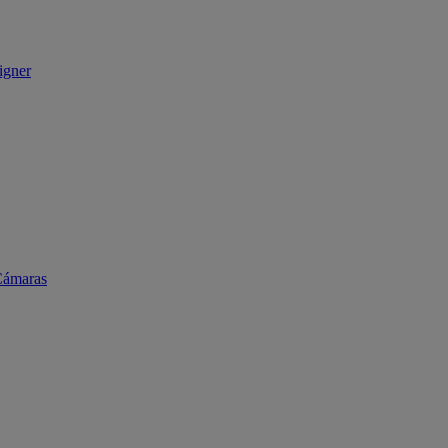
igner
ámaras