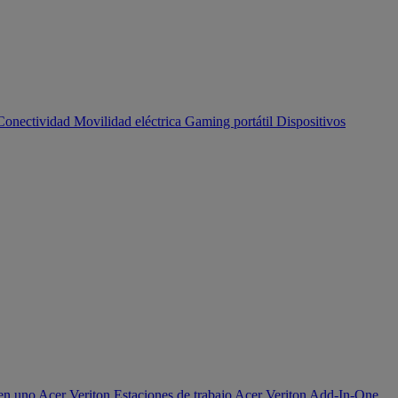
Conectividad
Movilidad eléctrica
Gaming portátil
Dispositivos
en uno Acer Veriton
Estaciones de trabajo Acer Veriton
Add-In-One