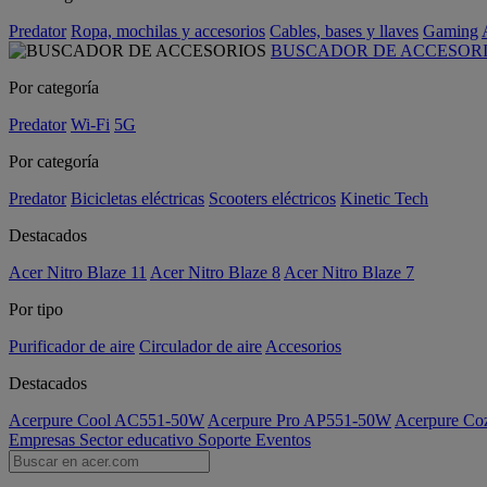
Predator
Ropa, mochilas y accesorios
Cables, bases y llaves
Gaming
BUSCADOR DE ACCESOR
Por categoría
Predator
Wi-Fi
5G
Por categoría
Predator
Bicicletas eléctricas
Scooters eléctricos
Kinetic Tech
Destacados
Acer Nitro Blaze 11
Acer Nitro Blaze 8
Acer Nitro Blaze 7
Por tipo
Purificador de aire
Circulador de aire
Accesorios
Destacados
Acerpure Cool AC551-50W
Acerpure Pro AP551-50W
Acerpure C
Empresas
Sector educativo
Soporte
Eventos