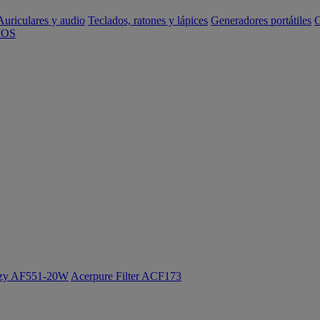
Auriculares y audio
Teclados, ratones y lápices
Generadores portátiles
C
IOS
ozy AF551-20W
Acerpure Filter ACF173