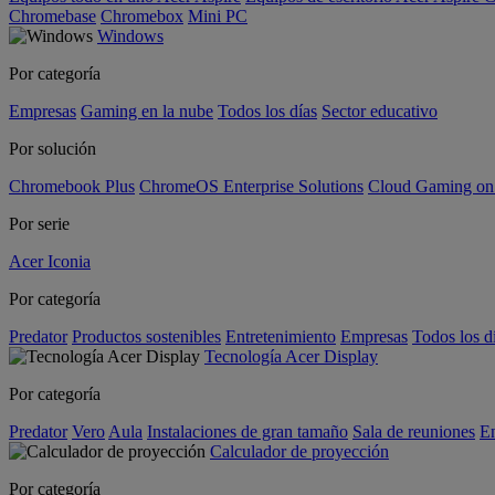
Chromebase
Chromebox
Mini PC
Windows
Por categoría
Empresas
Gaming en la nube
Todos los días
Sector educativo
Por solución
Chromebook Plus
ChromeOS Enterprise Solutions
Cloud Gaming o
Por serie
Acer Iconia
Por categoría
Predator
Productos sostenibles
Entretenimiento
Empresas
Todos los d
Tecnología Acer Display
Por categoría
Predator
Vero
Aula
Instalaciones de gran tamaño
Sala de reuniones
En
Calculador de proyección
Por categoría