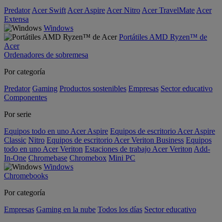
Predator
Acer Swift
Acer Aspire
Acer Nitro
Acer TravelMate
Acer
Extensa
Windows
Portátiles AMD Ryzen™ de
Acer
Ordenadores de sobremesa
Por categoría
Predator
Gaming
Productos sostenibles
Empresas
Sector educativo
Componentes
Por serie
Equipos todo en uno Acer Aspire
Equipos de escritorio Acer Aspire
Classic
Nitro
Equipos de escritorio Acer Veriton Business
Equipos
todo en uno Acer Veriton
Estaciones de trabajo Acer Veriton
Add-
In-One
Chromebase
Chromebox
Mini PC
Windows
Chromebooks
Por categoría
Empresas
Gaming en la nube
Todos los días
Sector educativo