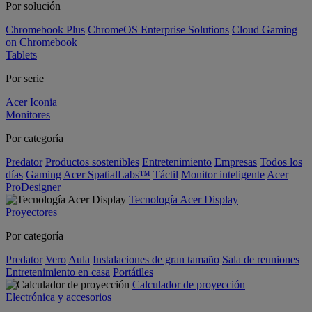
Por solución
Chromebook Plus
ChromeOS Enterprise Solutions
Cloud Gaming
on Chromebook
Tablets
Por serie
Acer Iconia
Monitores
Por categoría
Predator
Productos sostenibles
Entretenimiento
Empresas
Todos los
días
Gaming
Acer SpatialLabs™
Táctil
Monitor inteligente
Acer
ProDesigner
Tecnología Acer Display
Proyectores
Por categoría
Predator
Vero
Aula
Instalaciones de gran tamaño
Sala de reuniones
Entretenimiento en casa
Portátiles
Calculador de proyección
Electrónica y accesorios