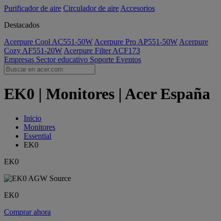
Purificador de aire
Circulador de aire
Accesorios
Destacados
Acerpure Cool AC551-50W
Acerpure Pro AP551-50W
Acerpure
Cozy AF551-20W
Acerpure Filter ACF173
Empresas
Sector educativo
Soporte
Eventos
EK0 | Monitores | Acer España
Inicio
Monitores
Essential
EK0
EK0
EK0
Comprar ahora