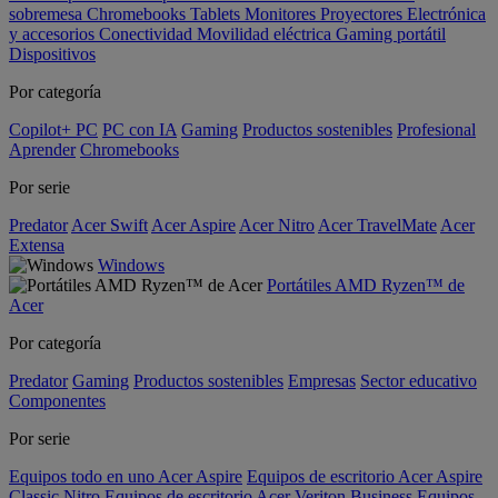
sobremesa
Chromebooks
Tablets
Monitores
Proyectores
Electrónica
y accesorios
Conectividad
Movilidad eléctrica
Gaming portátil
Dispositivos
Por categoría
Copilot+ PC
PC con IA
Gaming
Productos sostenibles
Profesional
Aprender
Chromebooks
Por serie
Predator
Acer Swift
Acer Aspire
Acer Nitro
Acer TravelMate
Acer
Extensa
Windows
Portátiles AMD Ryzen™ de
Acer
Por categoría
Predator
Gaming
Productos sostenibles
Empresas
Sector educativo
Componentes
Por serie
Equipos todo en uno Acer Aspire
Equipos de escritorio Acer Aspire
Classic
Nitro
Equipos de escritorio Acer Veriton Business
Equipos