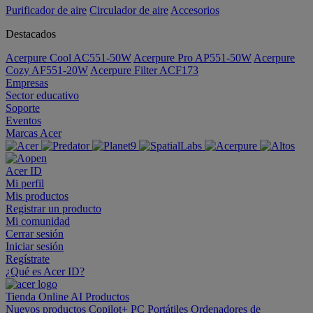
Purificador de aire
Circulador de aire
Accesorios
Destacados
Acerpure Cool AC551-50W
Acerpure Pro AP551-50W
Acerpure
Cozy AF551-20W
Acerpure Filter ACF173
Empresas
Sector educativo
Soporte
Eventos
Marcas Acer
Acer ID
Mi perfil
Mis productos
Registrar un producto
Mi comunidad
Cerrar sesión
Iniciar sesión
Regístrate
¿Qué es Acer ID?
Tienda Online
AI
Productos
Nuevos productos
Copilot+ PC
Portátiles
Ordenadores de