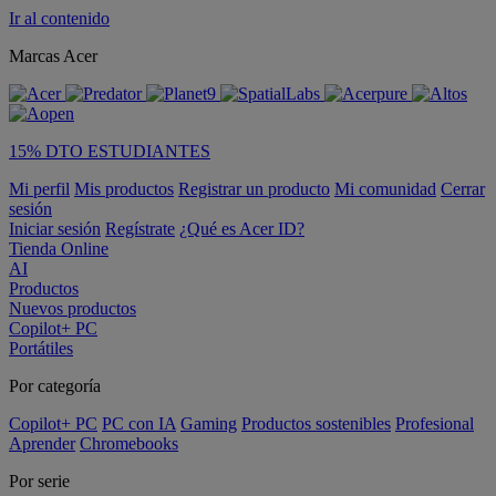
Ir al contenido
Marcas Acer
15% DTO ESTUDIANTES
Mi perfil
Mis productos
Registrar un producto
Mi comunidad
Cerrar
sesión
Iniciar sesión
Regístrate
¿Qué es Acer ID?
Tienda Online
AI
Productos
Nuevos productos
Copilot+ PC
Portátiles
Por categoría
Copilot+ PC
PC con IA
Gaming
Productos sostenibles
Profesional
Aprender
Chromebooks
Por serie