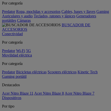
Por categoría
Predator
Ropa, mochilas y accesorios
Cables, bases y llaves
Gaming
Auriculares y audio
Teclados, ratones y lápices
Generadores
portátiles
Cámaras
BUSCADOR DE
ACCESORIOS
Conectividad
Por categoría
Predator
Wi-Fi
5G
Movilidad eléctrica
Por categoría
Predator
Bicicletas eléctricas
Scooters eléctricos
Kinetic Tech
Gaming portátil
Destacados
Acer Nitro Blaze 11
Acer Nitro Blaze 8
Acer Nitro Blaze 7
Dispositivos
Por tipo