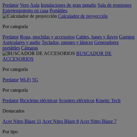
Predator
Vero
Aula
Instalaciones de gran tamaño
Sala de reuniones
Entretenimiento en casa
Portátiles
Calculador de proyección
Por categoría
Predator
Ropa, mochilas y accesorios
Cables, bases y llaves
Gaming
Auriculares y audio
Teclados, ratones y lápices
Generadores
portátiles
Cámaras
BUSCADOR DE
ACCESORIOS
Por categoría
Predator
Wi-Fi
5G
Por categoría
Predator
Bicicletas eléctricas
Scooters eléctricos
Kinetic Tech
Destacados
Acer Nitro Blaze 11
Acer Nitro Blaze 8
Acer Nitro Blaze 7
Por tipo