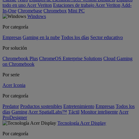
todo en uno Acer Veriton
Estaciones de trabajo Acer Veriton
Add-
In-One
Chromebase
Chromebox
Mini PC
Windows
Por categoría
Empresas
Gaming en la nube
Todos los días
Sector educativo
Por solución
Chromebook Plus
ChromeOS Enterprise Solutions
Cloud Gaming
on Chromebook
Por serie
Acer Iconia
Por categoría
Predator
Productos sostenibles
Entretenimiento
Empresas
Todos los
días
Gaming
Acer SpatialLabs™
Táctil
Monitor inteligente
Acer
ProDesigner
Tecnología Acer Display
Por categoría