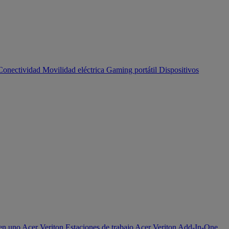
Conectividad
Movilidad eléctrica
Gaming portátil
Dispositivos
en uno Acer Veriton
Estaciones de trabajo Acer Veriton
Add-In-One