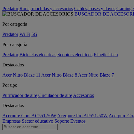
Predator
Ropa, mochilas y accesorios
Cables, bases y llaves
Gaming
BUSCADOR DE ACCESOR
Por categoría
Predator
Wi-Fi
5G
Por categoría
Predator
Bicicletas eléctricas
Scooters eléctricos
Kinetic Tech
Destacados
Acer Nitro Blaze 11
Acer Nitro Blaze 8
Acer Nitro Blaze 7
Por tipo
Purificador de aire
Circulador de aire
Accesorios
Destacados
Acerpure Cool AC551-50W
Acerpure Pro AP551-50W
Acerpure C
Empresas
Sector educativo
Soporte
Eventos