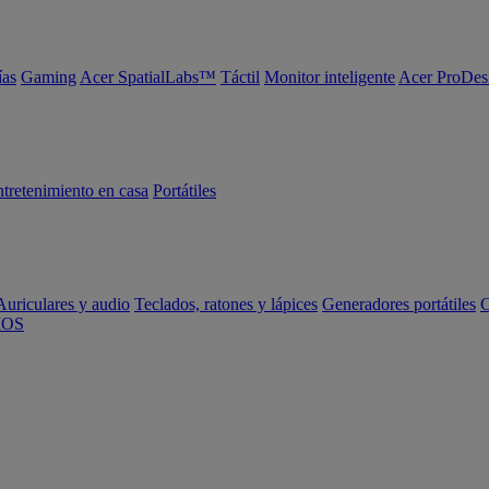
ías
Gaming
Acer SpatialLabs™
Táctil
Monitor inteligente
Acer ProDes
tretenimiento en casa
Portátiles
Auriculares y audio
Teclados, ratones y lápices
Generadores portátiles
C
IOS