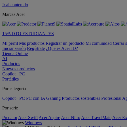
Ir al contenido
Marcas Acer
15% DTO ESTUDIANTES
Mi perfil
Mis productos
Registrar un producto
Mi comunidad
Cerrar 
Iniciar sesión
Regístrate
¿Qué es Acer ID?
Tienda Online
AI
Productos
Nuevos productos
Copilot+ PC
Portátiles
Por categoría
Copilot+ PC
PC con IA
Gaming
Productos sostenibles
Profesional
Ap
Por serie
Predator
Acer Swift
Acer Aspire
Acer Nitro
Acer TravelMate
Acer Ex
Windows