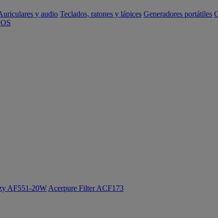
Auriculares y audio
Teclados, ratones y lápices
Generadores portátiles
C
IOS
ozy AF551-20W
Acerpure Filter ACF173