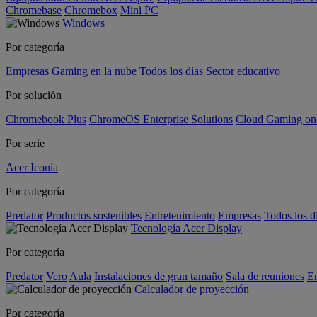
Chromebase
Chromebox
Mini PC
Windows
Por categoría
Empresas
Gaming en la nube
Todos los días
Sector educativo
Por solución
Chromebook Plus
ChromeOS Enterprise Solutions
Cloud Gaming o
Por serie
Acer Iconia
Por categoría
Predator
Productos sostenibles
Entretenimiento
Empresas
Todos los d
Tecnología Acer Display
Por categoría
Predator
Vero
Aula
Instalaciones de gran tamaño
Sala de reuniones
En
Calculador de proyección
Por categoría