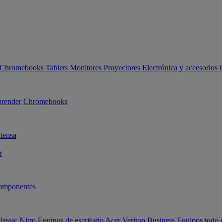
Chromebooks
Tablets
Monitores
Proyectores
Electrónica y accesorios
render
Chromebooks
tensa
r
omponentes
lassic
Nitro
Equipos de escritorio Acer Veriton Business
Equipos todo 