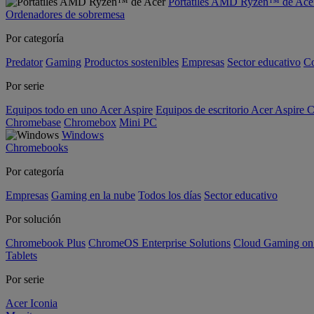
Portátiles AMD Ryzen™ de Ace
Ordenadores de sobremesa
Por categoría
Predator
Gaming
Productos sostenibles
Empresas
Sector educativo
C
Por serie
Equipos todo en uno Acer Aspire
Equipos de escritorio Acer Aspire C
Chromebase
Chromebox
Mini PC
Windows
Chromebooks
Por categoría
Empresas
Gaming en la nube
Todos los días
Sector educativo
Por solución
Chromebook Plus
ChromeOS Enterprise Solutions
Cloud Gaming o
Tablets
Por serie
Acer Iconia