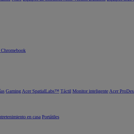
n Chromebook
ías
Gaming
Acer SpatialLabs™
Táctil
Monitor inteligente
Acer ProDes
tretenimiento en casa
Portátiles