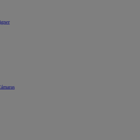
igner
ámaras