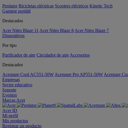
Predator
Bicicletas eléctricas
Scooters eléctricos
Kinetic Tech
Gaming portátil
Destacados
Acer Nitro Blaze 11
Acer Nitro Blaze 8
Acer Nitro Blaze 7
Dispositivos
Por tipo
Purificador de aire
Circulador de aire
Accesorios
Destacados
Acerpure Cool AC551-50W
Acerpure Pro AP551-50W
Acerpure C
Empresas
Sector educativo
Soporte
Eventos
Marcas Acer
Acer ID
Mi perfil
Mis productos
Registrar un producto