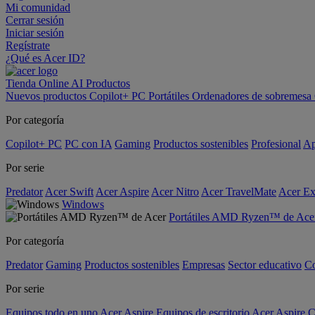
Mi comunidad
Cerrar sesión
Iniciar sesión
Regístrate
¿Qué es Acer ID?
Tienda Online
AI
Productos
Nuevos productos
Copilot+ PC
Portátiles
Ordenadores de sobremesa
Por categoría
Copilot+ PC
PC con IA
Gaming
Productos sostenibles
Profesional
Ap
Por serie
Predator
Acer Swift
Acer Aspire
Acer Nitro
Acer TravelMate
Acer Ex
Windows
Portátiles AMD Ryzen™ de Ace
Por categoría
Predator
Gaming
Productos sostenibles
Empresas
Sector educativo
C
Por serie
Equipos todo en uno Acer Aspire
Equipos de escritorio Acer Aspire C