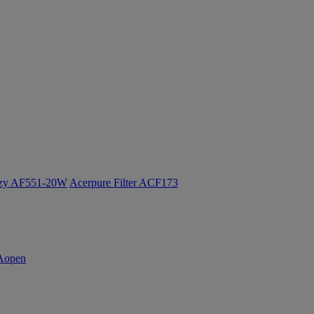
ozy AF551-20W
Acerpure Filter ACF173