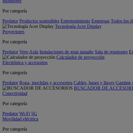
Monitores
Por categoría
Predator
Productos sostenibles
Entretenimiento
Empresas
Todos los d
Tecnología Acer Display
Proyectores
Por categoría
Predator
Vero
Aula
Instalaciones de gran tamaño
Sala de reuniones
En
Calculador de proyección
Electrónica y accesorios
Por categoría
Predator
Ropa, mochilas y accesorios
Cables, bases y llaves
Gaming
BUSCADOR DE ACCESOR
Conectividad
Por categoría
Predator
Wi-Fi
5G
Movilidad eléctrica
Por categoría