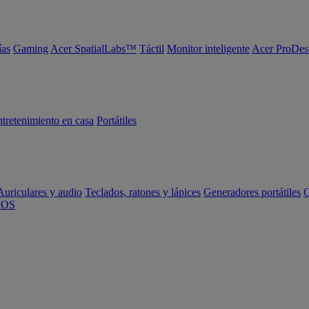
ías
Gaming
Acer SpatialLabs™
Táctil
Monitor inteligente
Acer ProDes
tretenimiento en casa
Portátiles
Auriculares y audio
Teclados, ratones y lápices
Generadores portátiles
C
IOS