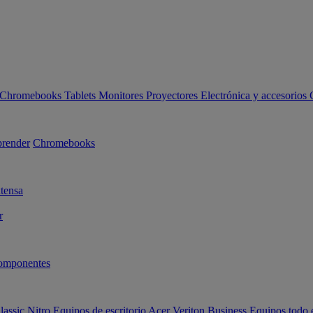
Chromebooks
Tablets
Monitores
Proyectores
Electrónica y accesorios
render
Chromebooks
tensa
r
omponentes
lassic
Nitro
Equipos de escritorio Acer Veriton Business
Equipos todo 