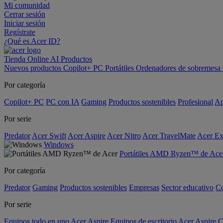
Mi comunidad
Cerrar sesión
Iniciar sesión
Regístrate
¿Qué es Acer ID?
Tienda Online
AI
Productos
Nuevos productos
Copilot+ PC
Portátiles
Ordenadores de sobremesa
Por categoría
Copilot+ PC
PC con IA
Gaming
Productos sostenibles
Profesional
Ap
Por serie
Predator
Acer Swift
Acer Aspire
Acer Nitro
Acer TravelMate
Acer Ex
Windows
Portátiles AMD Ryzen™ de Ace
Por categoría
Predator
Gaming
Productos sostenibles
Empresas
Sector educativo
C
Por serie
Equipos todo en uno Acer Aspire
Equipos de escritorio Acer Aspire C