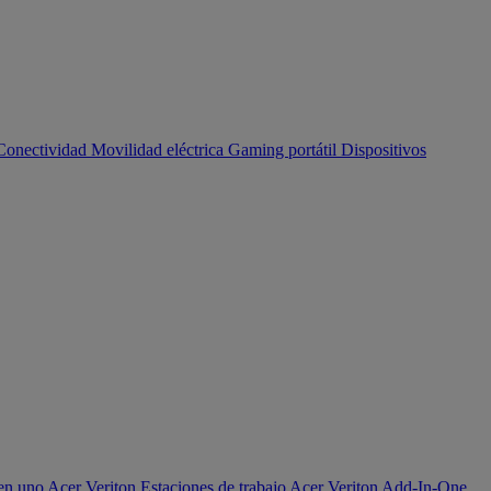
Conectividad
Movilidad eléctrica
Gaming portátil
Dispositivos
en uno Acer Veriton
Estaciones de trabajo Acer Veriton
Add-In-One