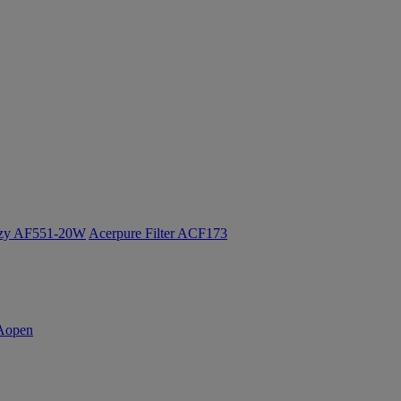
ozy AF551-20W
Acerpure Filter ACF173