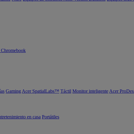
n Chromebook
ías
Gaming
Acer SpatialLabs™
Táctil
Monitor inteligente
Acer ProDes
tretenimiento en casa
Portátiles