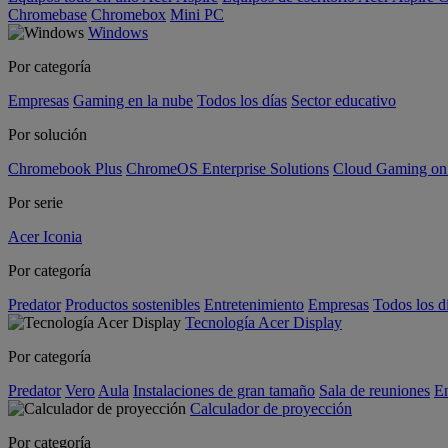
Chromebase
Chromebox
Mini PC
Windows
Por categoría
Empresas
Gaming en la nube
Todos los días
Sector educativo
Por solución
Chromebook Plus
ChromeOS Enterprise Solutions
Cloud Gaming o
Por serie
Acer Iconia
Por categoría
Predator
Productos sostenibles
Entretenimiento
Empresas
Todos los d
Tecnología Acer Display
Por categoría
Predator
Vero
Aula
Instalaciones de gran tamaño
Sala de reuniones
En
Calculador de proyección
Por categoría