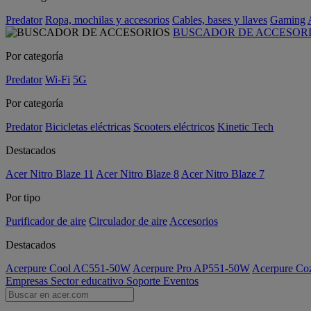
Predator
Ropa, mochilas y accesorios
Cables, bases y llaves
Gaming
BUSCADOR DE ACCESOR
Por categoría
Predator
Wi-Fi
5G
Por categoría
Predator
Bicicletas eléctricas
Scooters eléctricos
Kinetic Tech
Destacados
Acer Nitro Blaze 11
Acer Nitro Blaze 8
Acer Nitro Blaze 7
Por tipo
Purificador de aire
Circulador de aire
Accesorios
Destacados
Acerpure Cool AC551-50W
Acerpure Pro AP551-50W
Acerpure C
Empresas
Sector educativo
Soporte
Eventos