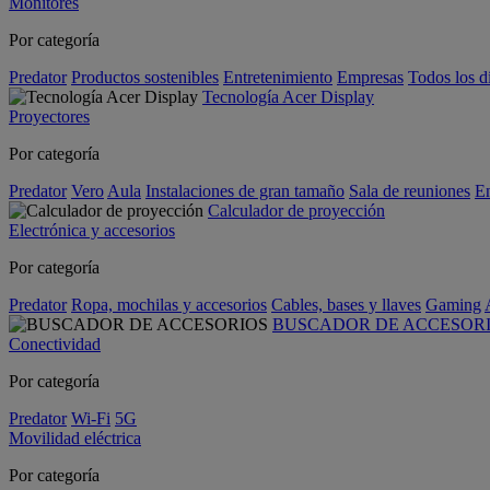
Monitores
Por categoría
Predator
Productos sostenibles
Entretenimiento
Empresas
Todos los d
Tecnología Acer Display
Proyectores
Por categoría
Predator
Vero
Aula
Instalaciones de gran tamaño
Sala de reuniones
En
Calculador de proyección
Electrónica y accesorios
Por categoría
Predator
Ropa, mochilas y accesorios
Cables, bases y llaves
Gaming
BUSCADOR DE ACCESOR
Conectividad
Por categoría
Predator
Wi-Fi
5G
Movilidad eléctrica
Por categoría