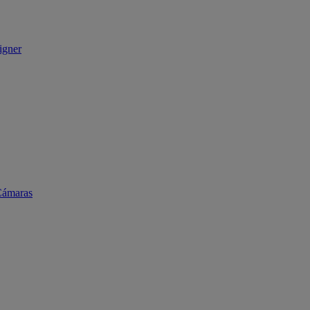
igner
ámaras