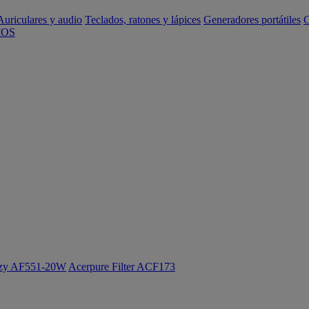
Auriculares y audio
Teclados, ratones y lápices
Generadores portátiles
C
IOS
ozy AF551-20W
Acerpure Filter ACF173