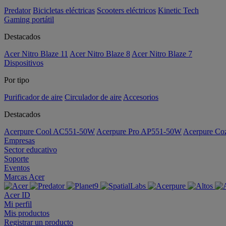
Predator
Bicicletas eléctricas
Scooters eléctricos
Kinetic Tech
Gaming portátil
Destacados
Acer Nitro Blaze 11
Acer Nitro Blaze 8
Acer Nitro Blaze 7
Dispositivos
Por tipo
Purificador de aire
Circulador de aire
Accesorios
Destacados
Acerpure Cool AC551-50W
Acerpure Pro AP551-50W
Acerpure C
Empresas
Sector educativo
Soporte
Eventos
Marcas Acer
Acer ID
Mi perfil
Mis productos
Registrar un producto