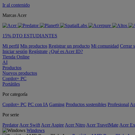
Ir al contenido
Marcas Acer
15% DTO ESTUDIANTES
Mi perfil
Mis productos
Registrar un producto
Mi comunidad
Cerrar 
Iniciar sesión
Regístrate
¿Qué es Acer ID?
Tienda Online
AI
Productos
Nuevos productos
Copilot+ PC
Portátiles
Por categoría
Copilot+ PC
PC con IA
Gaming
Productos sostenibles
Profesional
Ap
Por serie
Predator
Acer Swift
Acer Aspire
Acer Nitro
Acer TravelMate
Acer Ex
Windows