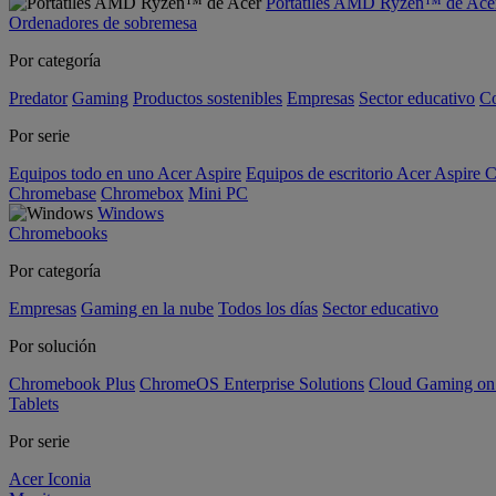
Portátiles AMD Ryzen™ de Ace
Ordenadores de sobremesa
Por categoría
Predator
Gaming
Productos sostenibles
Empresas
Sector educativo
C
Por serie
Equipos todo en uno Acer Aspire
Equipos de escritorio Acer Aspire C
Chromebase
Chromebox
Mini PC
Windows
Chromebooks
Por categoría
Empresas
Gaming en la nube
Todos los días
Sector educativo
Por solución
Chromebook Plus
ChromeOS Enterprise Solutions
Cloud Gaming o
Tablets
Por serie
Acer Iconia