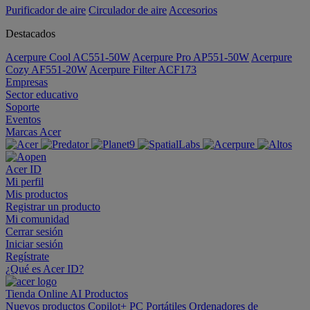
Purificador de aire
Circulador de aire
Accesorios
Destacados
Acerpure Cool AC551-50W
Acerpure Pro AP551-50W
Acerpure
Cozy AF551-20W
Acerpure Filter ACF173
Empresas
Sector educativo
Soporte
Eventos
Marcas Acer
Acer ID
Mi perfil
Mis productos
Registrar un producto
Mi comunidad
Cerrar sesión
Iniciar sesión
Regístrate
¿Qué es Acer ID?
Tienda Online
AI
Productos
Nuevos productos
Copilot+ PC
Portátiles
Ordenadores de