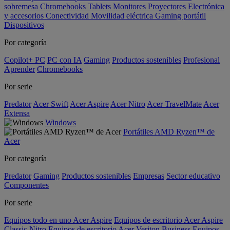
sobremesa
Chromebooks
Tablets
Monitores
Proyectores
Electrónica
y accesorios
Conectividad
Movilidad eléctrica
Gaming portátil
Dispositivos
Por categoría
Copilot+ PC
PC con IA
Gaming
Productos sostenibles
Profesional
Aprender
Chromebooks
Por serie
Predator
Acer Swift
Acer Aspire
Acer Nitro
Acer TravelMate
Acer
Extensa
Windows
Portátiles AMD Ryzen™ de
Acer
Por categoría
Predator
Gaming
Productos sostenibles
Empresas
Sector educativo
Componentes
Por serie
Equipos todo en uno Acer Aspire
Equipos de escritorio Acer Aspire
Classic
Nitro
Equipos de escritorio Acer Veriton Business
Equipos