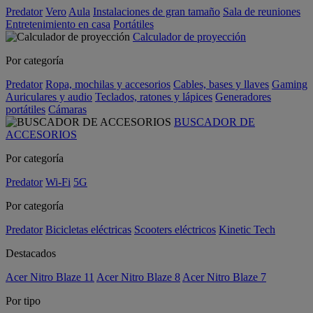
Predator
Vero
Aula
Instalaciones de gran tamaño
Sala de reuniones
Entretenimiento en casa
Portátiles
Calculador de proyección
Por categoría
Predator
Ropa, mochilas y accesorios
Cables, bases y llaves
Gaming
Auriculares y audio
Teclados, ratones y lápices
Generadores
portátiles
Cámaras
BUSCADOR DE
ACCESORIOS
Por categoría
Predator
Wi-Fi
5G
Por categoría
Predator
Bicicletas eléctricas
Scooters eléctricos
Kinetic Tech
Destacados
Acer Nitro Blaze 11
Acer Nitro Blaze 8
Acer Nitro Blaze 7
Por tipo