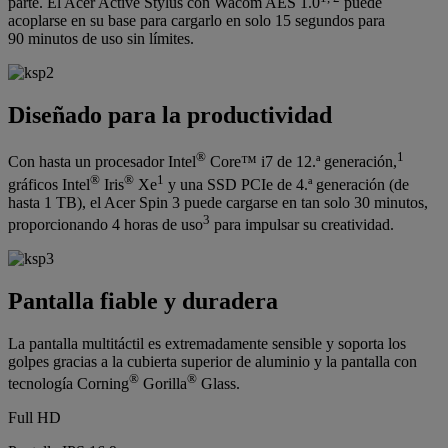
parte. El Acer Active Stylus con Wacom AES 1.0
puede
acoplarse en su base para cargarlo en solo 15 segundos para
90 minutos de uso sin límites.
Diseñado para la productividad
®
1
Con hasta un procesador Intel
Core™ i7 de 12.ª generación,
®
®
1
gráficos Intel
Iris
Xe
y una SSD PCIe de 4.ª generación (de
hasta 1 TB), el Acer Spin 3 puede cargarse en tan solo 30 minutos,
3
proporcionando 4 horas de uso
para impulsar su creatividad.
Pantalla fiable y duradera
La pantalla multitáctil es extremadamente sensible y soporta los
golpes gracias a la cubierta superior de aluminio y la pantalla con
®
®
tecnología Corning
Gorilla
Glass.
Full HD