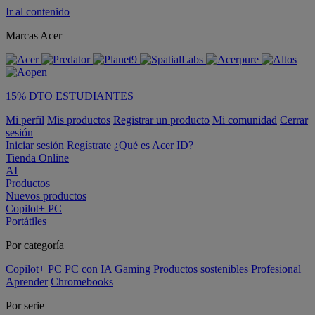
Ir al contenido
Marcas Acer
15% DTO ESTUDIANTES
Mi perfil
Mis productos
Registrar un producto
Mi comunidad
Cerrar
sesión
Iniciar sesión
Regístrate
¿Qué es Acer ID?
Tienda Online
AI
Productos
Nuevos productos
Copilot+ PC
Portátiles
Por categoría
Copilot+ PC
PC con IA
Gaming
Productos sostenibles
Profesional
Aprender
Chromebooks
Por serie