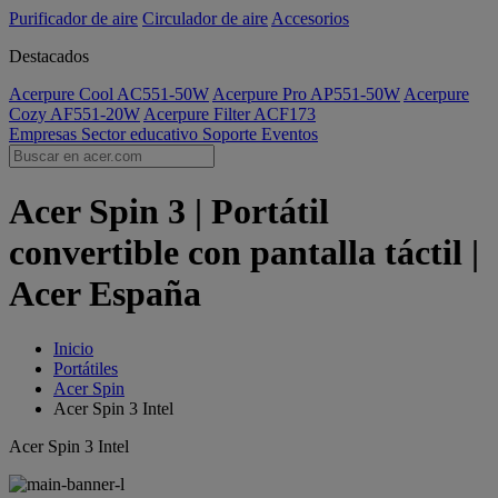
Purificador de aire
Circulador de aire
Accesorios
Destacados
Acerpure Cool AC551-50W
Acerpure Pro AP551-50W
Acerpure
Cozy AF551-20W
Acerpure Filter ACF173
Empresas
Sector educativo
Soporte
Eventos
Acer Spin 3 | Portátil
convertible con pantalla táctil |
Acer España
Inicio
Portátiles
Acer Spin
Acer Spin 3 Intel
Acer Spin 3 Intel