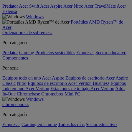
Predator
Acer Swift
Acer Aspire
Acer Nitro
Acer TravelMate
Acer
Extensa
Windows
Portátiles AMD Ryzen™ de
Acer
Ordenadores de sobremesa
Por categoría
Predator
Gaming
Productos sostenibles
Empresas
Sector educativo
Componentes
Por serie
Equipos todo en uno Acer Aspire
Equipos de escritorio Acer Aspire
Classic
Nitro
Equipos de escritorio Acer Veriton Business
Equipos
todo en uno Acer Veriton
Estaciones de trabajo Acer Veriton
Add-
In-One
Chromebase
Chromebox
Mini PC
Windows
Chromebooks
Por categoría
Empresas
Gaming en la nube
Todos los días
Sector educativo