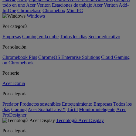
todo en uno Acer Veriton
Estaciones de trabajo Acer Veriton
Add-
In-One
Chromebase
Chromebox
Mini PC
Windows
Por categoría
Empresas
Gaming en la nube
Todos los días
Sector educativo
Por solución
Chromebook Plus
ChromeOS Enterprise Solutions
Cloud Gaming
on Chromebook
Por serie
Acer Iconia
Por categoría
Predator
Productos sostenibles
Entretenimiento
Empresas
Todos los
días
Gaming
Acer SpatialLabs™
Táctil
Monitor inteligente
Acer
ProDesigner
Tecnología Acer Display
Por categoría