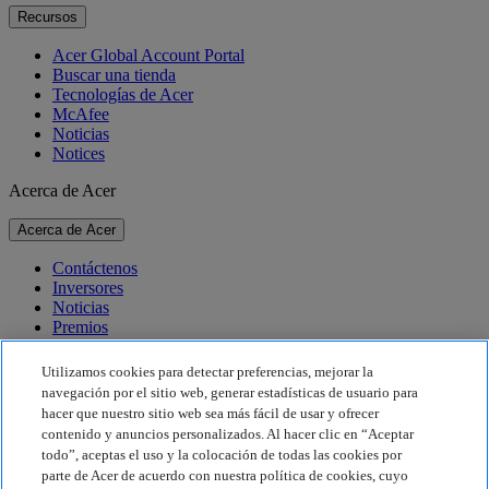
Recursos
Acer Global Account Portal
Buscar una tienda
Tecnologías de Acer
McAfee
Noticias
Notices
Acerca de Acer
Acerca de Acer
Contáctenos
Inversores
Noticias
Premios
Eventos
Utilizamos cookies para detectar preferencias, mejorar la
Sostenibilidad
navegación por el sitio web, generar estadísticas de usuario para
hacer que nuestro sitio web sea más fácil de usar y ofrecer
Sostenibilidad
contenido y anuncios personalizados. Al hacer clic en “Aceptar
todo”, aceptas el uso y la colocación de todas las cookies por
Responsabilidad social corporativa
parte de Acer de acuerdo con nuestra política de cookies, cuyo
Huella de carbono de los productos