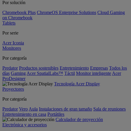
Por solución
Chromebook Plus
ChromeOS Enterprise Solutions
Cloud Gaming
on Chromebook
Tablets
Por serie
Acer Iconia
Monitores
Por categoría
Predator
Productos sostenibles
Entretenimiento
Empresas
Todos los
días
Gaming
Acer SpatialLabs™
Táctil
Monitor inteligente
Acer
ProDesigner
Tecnología Acer Display
Proyectores
Por categoría
Predator
Vero
Aula
Instalaciones de gran tamaño
Sala de reuniones
Entretenimiento en casa
Portátiles
Calculador de proyección
Electrónica y accesorios