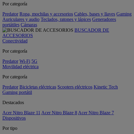
Por categoría
Predator
Ropa, mochilas y accesorios
Cables, bases y llaves
Gaming
Auriculares y audio
Teclados, ratones y lápices
Generadores
portátiles
Cámaras
BUSCADOR DE
ACCESORIOS
Conectividad
Por categoría
Predator
Wi-Fi
5G
Movilidad eléctrica
Por categoría
Predator
Bicicletas eléctricas
Scooters eléctricos
Kinetic Tech
Gaming portátil
Destacados
Acer Nitro Blaze 11
Acer Nitro Blaze 8
Acer Nitro Blaze 7
Dispositivos
Por tipo