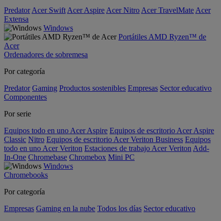
Predator
Acer Swift
Acer Aspire
Acer Nitro
Acer TravelMate
Acer
Extensa
Windows
Portátiles AMD Ryzen™ de
Acer
Ordenadores de sobremesa
Por categoría
Predator
Gaming
Productos sostenibles
Empresas
Sector educativo
Componentes
Por serie
Equipos todo en uno Acer Aspire
Equipos de escritorio Acer Aspire
Classic
Nitro
Equipos de escritorio Acer Veriton Business
Equipos
todo en uno Acer Veriton
Estaciones de trabajo Acer Veriton
Add-
In-One
Chromebase
Chromebox
Mini PC
Windows
Chromebooks
Por categoría
Empresas
Gaming en la nube
Todos los días
Sector educativo