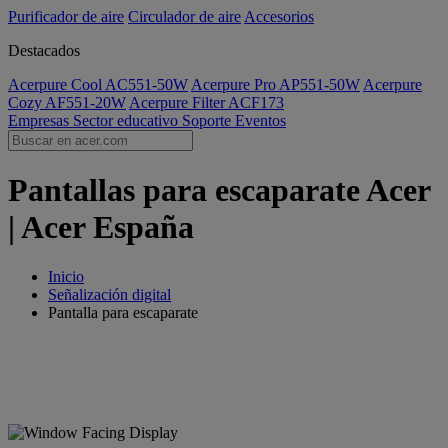
Purificador de aire
Circulador de aire
Accesorios
Destacados
Acerpure Cool AC551-50W
Acerpure Pro AP551-50W
Acerpure
Cozy AF551-20W
Acerpure Filter ACF173
Empresas
Sector educativo
Soporte
Eventos
Pantallas para escaparate Acer
| Acer España
Inicio
Señalización digital
Pantalla para escaparate
Pantallas para escaparate Acer
Atrae y capta a clientes potenciales para que se acerquen a tu
negocio con pantallas para escaparates de primera calidad.