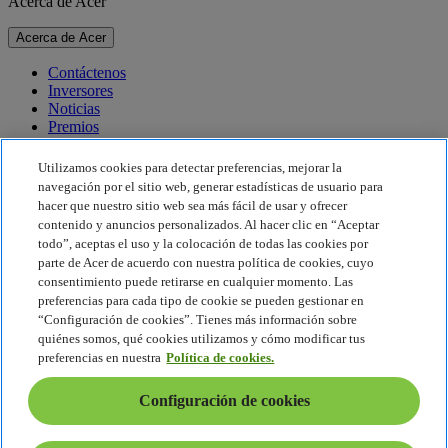
Acerca de Acer
Acerca de Acer
Contáctenos
Inversores
Noticias
Premios
Eventos
Utilizamos cookies para detectar preferencias, mejorar la
Sostenibilidad
navegación por el sitio web, generar estadísticas de usuario para
hacer que nuestro sitio web sea más fácil de usar y ofrecer
Sostenibilidad
contenido y anuncios personalizados. Al hacer clic en “Aceptar
todo”, aceptas el uso y la colocación de todas las cookies por
Responsabilidad social corporativa
parte de Acer de acuerdo con nuestra política de cookies, cuyo
Huella de carbono de los productos
consentimiento puede retirarse en cualquier momento. Las
Project Humanity
preferencias para cada tipo de cookie se pueden gestionar en
Earthion
“Configuración de cookies”. Tienes más información sobre
Política de privacidad
quiénes somos, qué cookies utilizamos y cómo modificar tus
Política sobre cookies
preferencias en nuestra
Política de cookies.
Aviso legal
Información legal adicional
Configuración de cookies
Política de accesibilidad
Configuración de cookies
España - Español