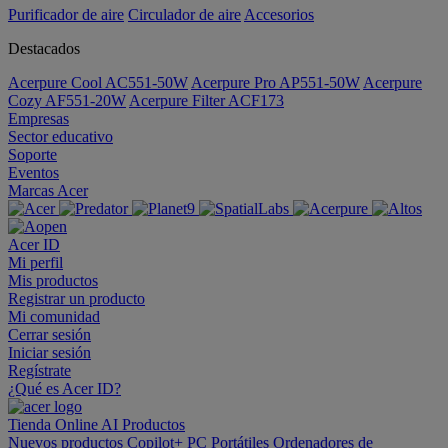
Purificador de aire
Circulador de aire
Accesorios
Destacados
Acerpure Cool AC551-50W
Acerpure Pro AP551-50W
Acerpure
Cozy AF551-20W
Acerpure Filter ACF173
Empresas
Sector educativo
Soporte
Eventos
Marcas Acer
Acer ID
Mi perfil
Mis productos
Registrar un producto
Mi comunidad
Cerrar sesión
Iniciar sesión
Regístrate
¿Qué es Acer ID?
Tienda Online
AI
Productos
Nuevos productos
Copilot+ PC
Portátiles
Ordenadores de