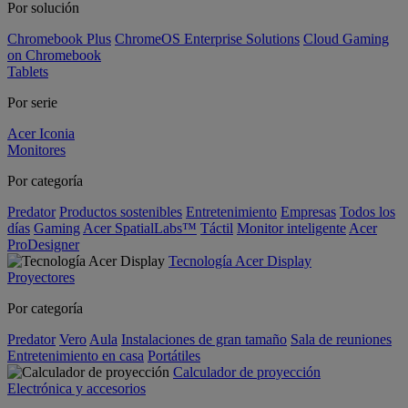
Por solución
Chromebook Plus
ChromeOS Enterprise Solutions
Cloud Gaming
on Chromebook
Tablets
Por serie
Acer Iconia
Monitores
Por categoría
Predator
Productos sostenibles
Entretenimiento
Empresas
Todos los
días
Gaming
Acer SpatialLabs™
Táctil
Monitor inteligente
Acer
ProDesigner
Tecnología Acer Display
Proyectores
Por categoría
Predator
Vero
Aula
Instalaciones de gran tamaño
Sala de reuniones
Entretenimiento en casa
Portátiles
Calculador de proyección
Electrónica y accesorios