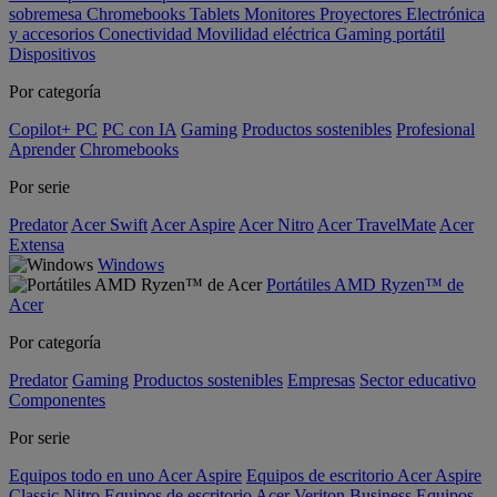
sobremesa
Chromebooks
Tablets
Monitores
Proyectores
Electrónica
y accesorios
Conectividad
Movilidad eléctrica
Gaming portátil
Dispositivos
Por categoría
Copilot+ PC
PC con IA
Gaming
Productos sostenibles
Profesional
Aprender
Chromebooks
Por serie
Predator
Acer Swift
Acer Aspire
Acer Nitro
Acer TravelMate
Acer
Extensa
Windows
Portátiles AMD Ryzen™ de
Acer
Por categoría
Predator
Gaming
Productos sostenibles
Empresas
Sector educativo
Componentes
Por serie
Equipos todo en uno Acer Aspire
Equipos de escritorio Acer Aspire
Classic
Nitro
Equipos de escritorio Acer Veriton Business
Equipos