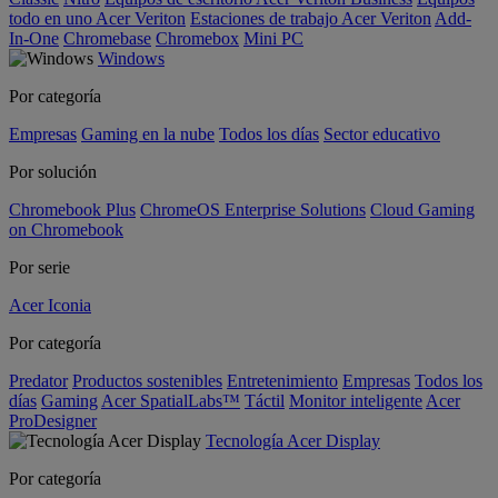
todo en uno Acer Veriton
Estaciones de trabajo Acer Veriton
Add-
In-One
Chromebase
Chromebox
Mini PC
Windows
Por categoría
Empresas
Gaming en la nube
Todos los días
Sector educativo
Por solución
Chromebook Plus
ChromeOS Enterprise Solutions
Cloud Gaming
on Chromebook
Por serie
Acer Iconia
Por categoría
Predator
Productos sostenibles
Entretenimiento
Empresas
Todos los
días
Gaming
Acer SpatialLabs™
Táctil
Monitor inteligente
Acer
ProDesigner
Tecnología Acer Display
Por categoría