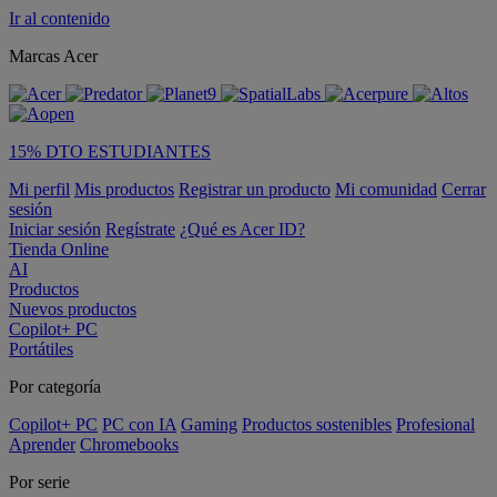
Ir al contenido
Marcas Acer
15% DTO ESTUDIANTES
Mi perfil
Mis productos
Registrar un producto
Mi comunidad
Cerrar
sesión
Iniciar sesión
Regístrate
¿Qué es Acer ID?
Tienda Online
AI
Productos
Nuevos productos
Copilot+ PC
Portátiles
Por categoría
Copilot+ PC
PC con IA
Gaming
Productos sostenibles
Profesional
Aprender
Chromebooks
Por serie