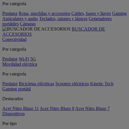
Por categoría
Predator
Ropa, mochilas y accesorios
Cables, bases y llaves
Gaming
Auriculares y audio
Teclados, ratones y lápices
Generadores
portátiles
Cámaras
BUSCADOR DE
ACCESORIOS
Conectividad
Por categoría
Predator
Wi-Fi
5G
Movilidad eléctrica
Por categoría
Predator
Bicicletas eléctricas
Scooters eléctricos
Kinetic Tech
Gaming portátil
Destacados
Acer Nitro Blaze 11
Acer Nitro Blaze 8
Acer Nitro Blaze 7
Dispositivos
Por tipo