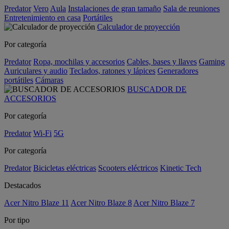
Predator
Vero
Aula
Instalaciones de gran tamaño
Sala de reuniones
Entretenimiento en casa
Portátiles
Calculador de proyección
Por categoría
Predator
Ropa, mochilas y accesorios
Cables, bases y llaves
Gaming
Auriculares y audio
Teclados, ratones y lápices
Generadores
portátiles
Cámaras
BUSCADOR DE
ACCESORIOS
Por categoría
Predator
Wi-Fi
5G
Por categoría
Predator
Bicicletas eléctricas
Scooters eléctricos
Kinetic Tech
Destacados
Acer Nitro Blaze 11
Acer Nitro Blaze 8
Acer Nitro Blaze 7
Por tipo