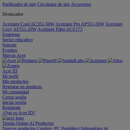
Purificador de aire
Circulador de aire
Accesorios
Destacados
Acerpure Cool AC551-50W
Acerpure Pro AP551-50W
Acerpure
Cozy AF551-20W
Acerpure Filter ACF173
Empresas
Sector educativo
Soporte
Eventos
Marcas Acer
Acer ID
Mi perfil
Mis productos
Registrar un producto
Mi comunidad
Cerrar sesión
Iniciar sesión
Regístrate
¿Qué es Acer ID?
Tienda Online
AI
Productos
Nuevos productos
Copilot+ PC
Portátiles
Ordenadores de