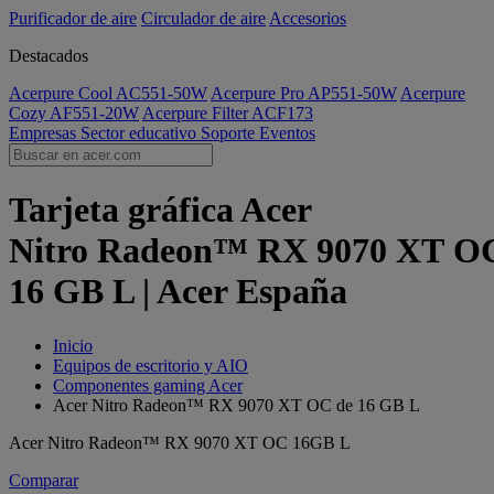
Purificador de aire
Circulador de aire
Accesorios
Destacados
Acerpure Cool AC551-50W
Acerpure Pro AP551-50W
Acerpure
Cozy AF551-20W
Acerpure Filter ACF173
Empresas
Sector educativo
Soporte
Eventos
Tarjeta gráfica Acer
Nitro Radeon™ RX 9070 XT O
16 GB L | Acer España
Inicio
Equipos de escritorio y AIO
Componentes gaming Acer
Acer Nitro Radeon™ RX 9070 XT OC de 16 GB L
Acer Nitro Radeon™ RX 9070 XT OC 16GB L
Comparar