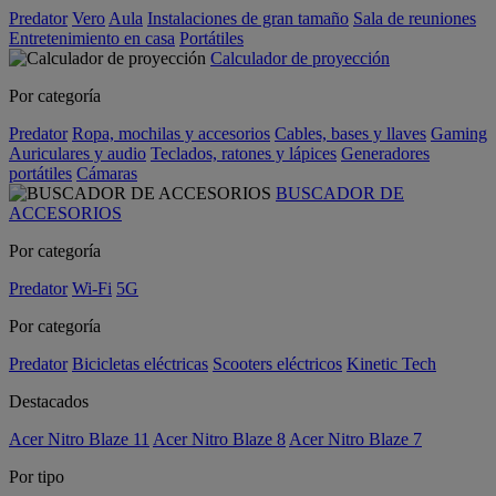
Predator
Vero
Aula
Instalaciones de gran tamaño
Sala de reuniones
Entretenimiento en casa
Portátiles
Calculador de proyección
Por categoría
Predator
Ropa, mochilas y accesorios
Cables, bases y llaves
Gaming
Auriculares y audio
Teclados, ratones y lápices
Generadores
portátiles
Cámaras
BUSCADOR DE
ACCESORIOS
Por categoría
Predator
Wi-Fi
5G
Por categoría
Predator
Bicicletas eléctricas
Scooters eléctricos
Kinetic Tech
Destacados
Acer Nitro Blaze 11
Acer Nitro Blaze 8
Acer Nitro Blaze 7
Por tipo