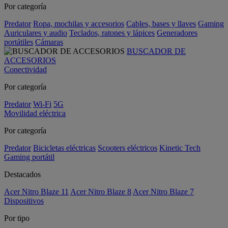
Por categoría
Predator
Ropa, mochilas y accesorios
Cables, bases y llaves
Gaming
Auriculares y audio
Teclados, ratones y lápices
Generadores
portátiles
Cámaras
BUSCADOR DE
ACCESORIOS
Conectividad
Por categoría
Predator
Wi-Fi
5G
Movilidad eléctrica
Por categoría
Predator
Bicicletas eléctricas
Scooters eléctricos
Kinetic Tech
Gaming portátil
Destacados
Acer Nitro Blaze 11
Acer Nitro Blaze 8
Acer Nitro Blaze 7
Dispositivos
Por tipo