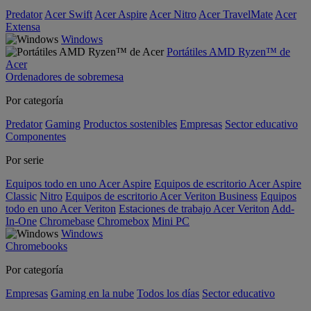
Predator
Acer Swift
Acer Aspire
Acer Nitro
Acer TravelMate
Acer
Extensa
Windows
Portátiles AMD Ryzen™ de
Acer
Ordenadores de sobremesa
Por categoría
Predator
Gaming
Productos sostenibles
Empresas
Sector educativo
Componentes
Por serie
Equipos todo en uno Acer Aspire
Equipos de escritorio Acer Aspire
Classic
Nitro
Equipos de escritorio Acer Veriton Business
Equipos
todo en uno Acer Veriton
Estaciones de trabajo Acer Veriton
Add-
In-One
Chromebase
Chromebox
Mini PC
Windows
Chromebooks
Por categoría
Empresas
Gaming en la nube
Todos los días
Sector educativo