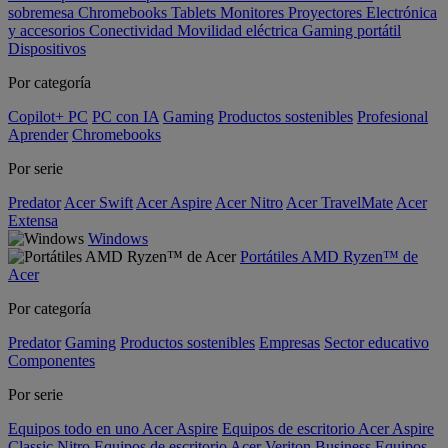
sobremesa
Chromebooks
Tablets
Monitores
Proyectores
Electrónica
y accesorios
Conectividad
Movilidad eléctrica
Gaming portátil
Dispositivos
Por categoría
Copilot+ PC
PC con IA
Gaming
Productos sostenibles
Profesional
Aprender
Chromebooks
Por serie
Predator
Acer Swift
Acer Aspire
Acer Nitro
Acer TravelMate
Acer
Extensa
Windows
Portátiles AMD Ryzen™ de
Acer
Por categoría
Predator
Gaming
Productos sostenibles
Empresas
Sector educativo
Componentes
Por serie
Equipos todo en uno Acer Aspire
Equipos de escritorio Acer Aspire
Classic
Nitro
Equipos de escritorio Acer Veriton Business
Equipos