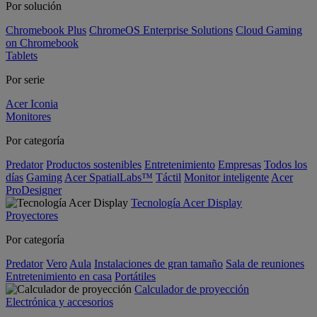
Por solución
Chromebook Plus
ChromeOS Enterprise Solutions
Cloud Gaming
on Chromebook
Tablets
Por serie
Acer Iconia
Monitores
Por categoría
Predator
Productos sostenibles
Entretenimiento
Empresas
Todos los
días
Gaming
Acer SpatialLabs™
Táctil
Monitor inteligente
Acer
ProDesigner
Tecnología Acer Display
Proyectores
Por categoría
Predator
Vero
Aula
Instalaciones de gran tamaño
Sala de reuniones
Entretenimiento en casa
Portátiles
Calculador de proyección
Electrónica y accesorios