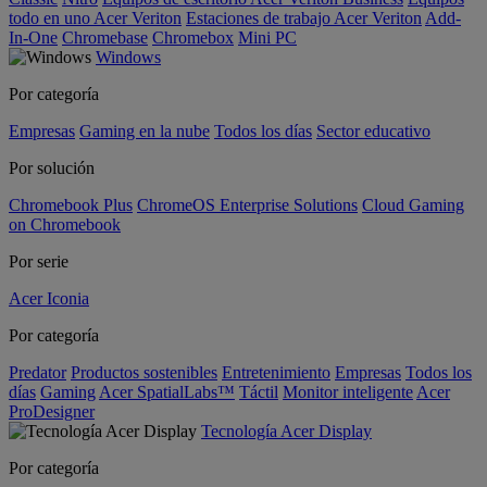
todo en uno Acer Veriton
Estaciones de trabajo Acer Veriton
Add-
In-One
Chromebase
Chromebox
Mini PC
Windows
Por categoría
Empresas
Gaming en la nube
Todos los días
Sector educativo
Por solución
Chromebook Plus
ChromeOS Enterprise Solutions
Cloud Gaming
on Chromebook
Por serie
Acer Iconia
Por categoría
Predator
Productos sostenibles
Entretenimiento
Empresas
Todos los
días
Gaming
Acer SpatialLabs™
Táctil
Monitor inteligente
Acer
ProDesigner
Tecnología Acer Display
Por categoría