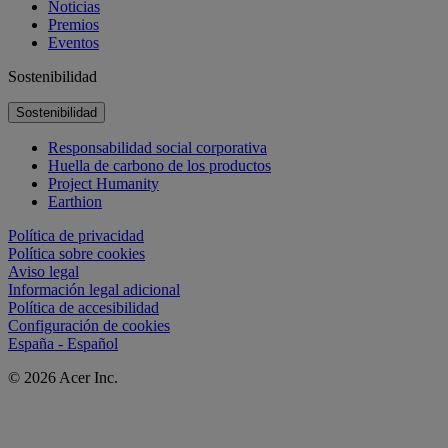
Noticias
Premios
Eventos
Sostenibilidad
Sostenibilidad
Responsabilidad social corporativa
Huella de carbono de los productos
Project Humanity
Earthion
Política de privacidad
Política sobre cookies
Aviso legal
Información legal adicional
Política de accesibilidad
Configuración de cookies
España - Español
© 2026 Acer Inc.