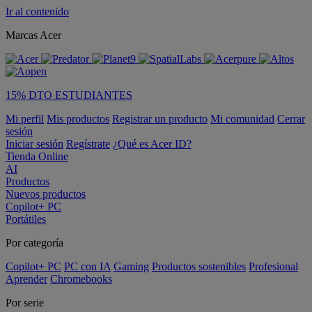
Ir al contenido
Marcas Acer
15% DTO ESTUDIANTES
Mi perfil
Mis productos
Registrar un producto
Mi comunidad
Cerrar
sesión
Iniciar sesión
Regístrate
¿Qué es Acer ID?
Tienda Online
AI
Productos
Nuevos productos
Copilot+ PC
Portátiles
Por categoría
Copilot+ PC
PC con IA
Gaming
Productos sostenibles
Profesional
Aprender
Chromebooks
Por serie