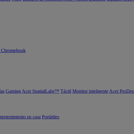
n Chromebook
ías
Gaming
Acer SpatialLabs™
Táctil
Monitor inteligente
Acer ProDes
tretenimiento en casa
Portátiles