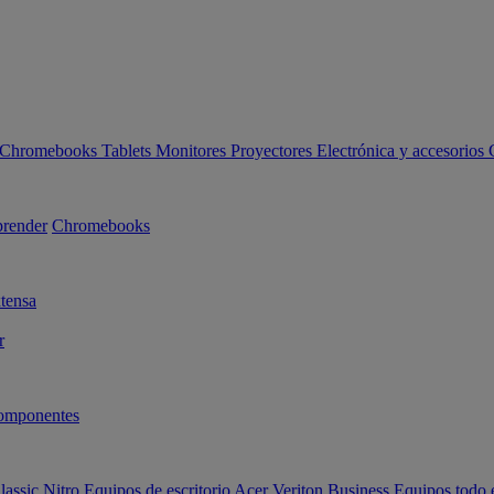
Chromebooks
Tablets
Monitores
Proyectores
Electrónica y accesorios
render
Chromebooks
tensa
r
omponentes
lassic
Nitro
Equipos de escritorio Acer Veriton Business
Equipos todo 