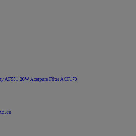
ozy AF551-20W
Acerpure Filter ACF173