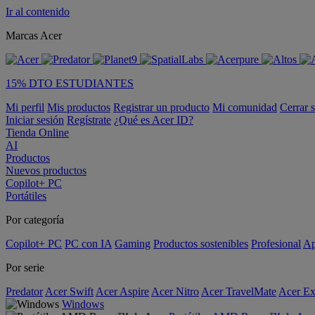
Ir al contenido
Marcas Acer
15% DTO ESTUDIANTES
Mi perfil
Mis productos
Registrar un producto
Mi comunidad
Cerrar 
Iniciar sesión
Regístrate
¿Qué es Acer ID?
Tienda Online
AI
Productos
Nuevos productos
Copilot+ PC
Portátiles
Por categoría
Copilot+ PC
PC con IA
Gaming
Productos sostenibles
Profesional
Ap
Por serie
Predator
Acer Swift
Acer Aspire
Acer Nitro
Acer TravelMate
Acer Ex
Windows