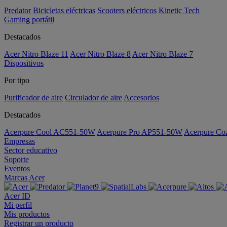
Predator
Bicicletas eléctricas
Scooters eléctricos
Kinetic Tech
Gaming portátil
Destacados
Acer Nitro Blaze 11
Acer Nitro Blaze 8
Acer Nitro Blaze 7
Dispositivos
Por tipo
Purificador de aire
Circulador de aire
Accesorios
Destacados
Acerpure Cool AC551-50W
Acerpure Pro AP551-50W
Acerpure C
Empresas
Sector educativo
Soporte
Eventos
Marcas Acer
Acer ID
Mi perfil
Mis productos
Registrar un producto