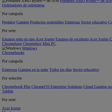
Portátiles AMD Ryzen™ de Ace
Ordenadores de sobremesa
Por categoría
Predator
Gaming
Productos sostenibles
Empresas
Sector educativo
C
Por serie
Equipos todo en uno Acer Aspire
Equipos de escritorio Acer Aspire C
Chromebase
Chromebox
Mini PC
Windows
Chromebooks
Por categoría
Empresas
Gaming en la nube
Todos los días
Sector educativo
Por solución
Chromebook Plus
ChromeOS Enterprise Solutions
Cloud Gaming o
Tablets
Por serie
Acer Iconia