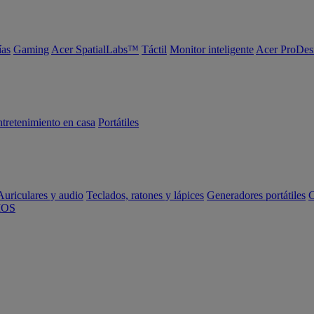
ías
Gaming
Acer SpatialLabs™
Táctil
Monitor inteligente
Acer ProDes
tretenimiento en casa
Portátiles
Auriculares y audio
Teclados, ratones y lápices
Generadores portátiles
C
IOS