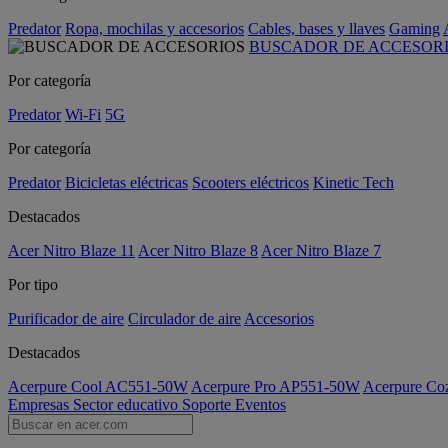
Predator
Ropa, mochilas y accesorios
Cables, bases y llaves
Gaming
BUSCADOR DE ACCESOR
Por categoría
Predator
Wi-Fi
5G
Por categoría
Predator
Bicicletas eléctricas
Scooters eléctricos
Kinetic Tech
Destacados
Acer Nitro Blaze 11
Acer Nitro Blaze 8
Acer Nitro Blaze 7
Por tipo
Purificador de aire
Circulador de aire
Accesorios
Destacados
Acerpure Cool AC551-50W
Acerpure Pro AP551-50W
Acerpure C
Empresas
Sector educativo
Soporte
Eventos