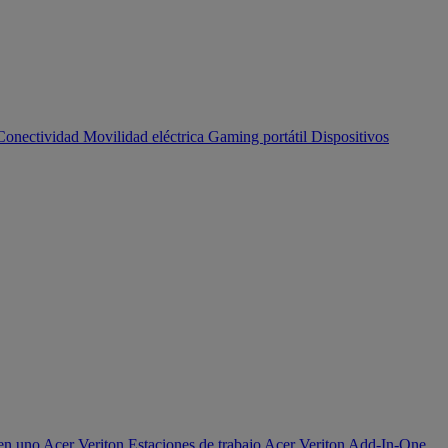
Conectividad
Movilidad eléctrica
Gaming portátil
Dispositivos
en uno Acer Veriton
Estaciones de trabajo Acer Veriton
Add-In-One