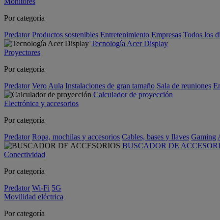
Monitores
Por categoría
Predator
Productos sostenibles
Entretenimiento
Empresas
Todos los d
Tecnología Acer Display
Proyectores
Por categoría
Predator
Vero
Aula
Instalaciones de gran tamaño
Sala de reuniones
En
Calculador de proyección
Electrónica y accesorios
Por categoría
Predator
Ropa, mochilas y accesorios
Cables, bases y llaves
Gaming
BUSCADOR DE ACCESOR
Conectividad
Por categoría
Predator
Wi-Fi
5G
Movilidad eléctrica
Por categoría