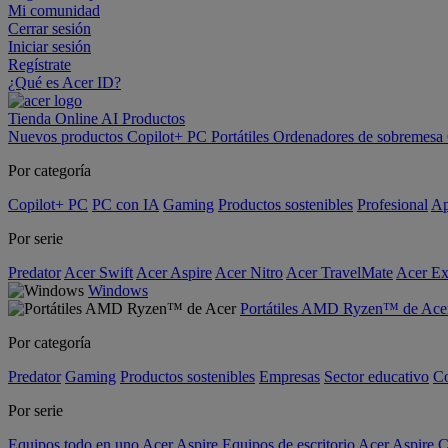
Mi comunidad
Cerrar sesión
Iniciar sesión
Regístrate
¿Qué es Acer ID?
Tienda Online
AI
Productos
Nuevos productos
Copilot+ PC
Portátiles
Ordenadores de sobremesa
Por categoría
Copilot+ PC
PC con IA
Gaming
Productos sostenibles
Profesional
Ap
Por serie
Predator
Acer Swift
Acer Aspire
Acer Nitro
Acer TravelMate
Acer Ex
Windows
Portátiles AMD Ryzen™ de Ace
Por categoría
Predator
Gaming
Productos sostenibles
Empresas
Sector educativo
C
Por serie
Equipos todo en uno Acer Aspire
Equipos de escritorio Acer Aspire C