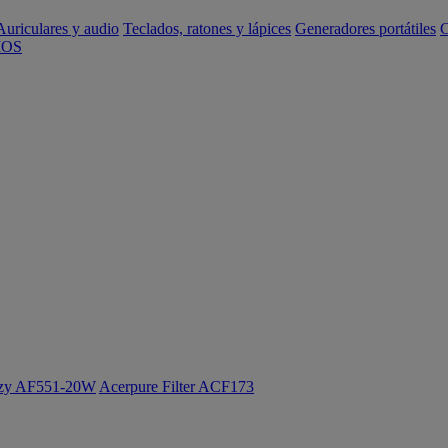
Auriculares y audio
Teclados, ratones y lápices
Generadores portátiles
C
IOS
ozy AF551-20W
Acerpure Filter ACF173