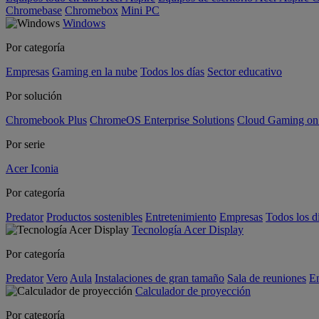
Chromebase
Chromebox
Mini PC
Windows
Por categoría
Empresas
Gaming en la nube
Todos los días
Sector educativo
Por solución
Chromebook Plus
ChromeOS Enterprise Solutions
Cloud Gaming o
Por serie
Acer Iconia
Por categoría
Predator
Productos sostenibles
Entretenimiento
Empresas
Todos los d
Tecnología Acer Display
Por categoría
Predator
Vero
Aula
Instalaciones de gran tamaño
Sala de reuniones
En
Calculador de proyección
Por categoría