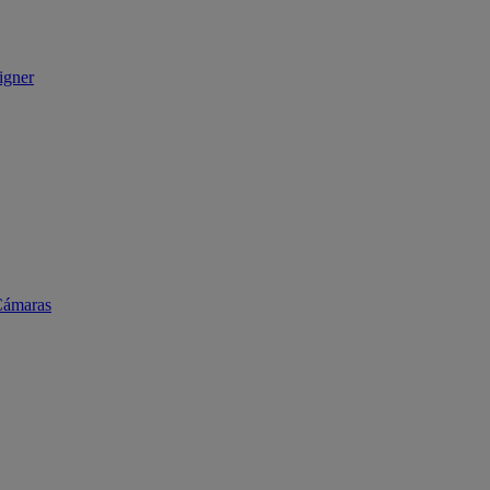
igner
ámaras