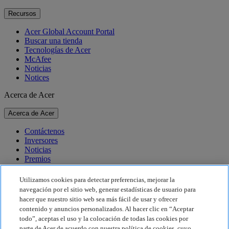
Recursos
Acer Global Account Portal
Buscar una tienda
Tecnologías de Acer
McAfee
Noticias
Notices
Acerca de Acer
Acerca de Acer
Contáctenos
Inversores
Noticias
Premios
Eventos
Utilizamos cookies para detectar preferencias, mejorar la
Sostenibilidad
navegación por el sitio web, generar estadísticas de usuario para
hacer que nuestro sitio web sea más fácil de usar y ofrecer
Sostenibilidad
contenido y anuncios personalizados. Al hacer clic en “Aceptar
todo”, aceptas el uso y la colocación de todas las cookies por
Responsabilidad social corporativa
parte de Acer de acuerdo con nuestra política de cookies, cuyo