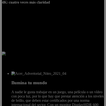
4K: cuatro veces más claridad
Por si aún no te has dado cuenta, un monitor 4K tiene una
resolución horizontal de alrededor de la marca de 4000 píxeles y se
describe muy a menudo como ultra alta definición, o UHD. Los
monitores para gaming Acer Nitro ofrecen una resolución de 3840 x
2160, que es precisamente el doble de píxeles horizontales y
verticales que una pantalla de 1080p, y cuatro veces más densa que
las pantallas del mismo tamaño físico. ¿El resultado? La imagen más
nítida que puedes obtener mientras estás sentado en una mesa de
gaming.
Ilumina tu mundo
A nadie le gusta trabajar en un juego, una película o un vídeo
con poca luz, por lo que hay que prestar atención a los niveles
de brillo, que deben estar certificados por una norma
internacional del sector. Con un monitor DisplayHDR 600