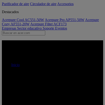
Purificador de aire
Circulador de aire
Accesorios
Destacados
Acerpure Cool AC551-50W
Acerpure Pro AP551-50W
Acerpure
Cozy AF551-20W
Acerpure Filter ACF173
Empresas
Sector educativo
Soporte
Eventos
Acer Pure Gameplay - Monitor
| Acer España
Inicio
Acer Pure Brilliance