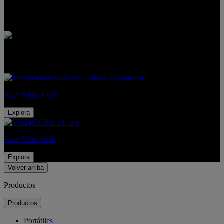
organizar tu enorme espacio de pantalla con regiones de pantalla
dividida dedicadas y elegir el modo perfecto para juegos, trabajo o
entretenimiento. Es tan fácil como eso.
Productos recomendados
Acer Nitro XV3
Explora
Acer Nitro VG0
Explora
Volver arriba
Productos
Productos
Portátiles