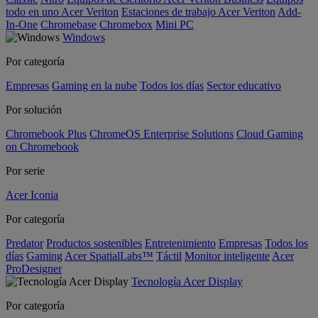
todo en uno Acer Veriton
Estaciones de trabajo Acer Veriton
Add-
In-One
Chromebase
Chromebox
Mini PC
Windows
Por categoría
Empresas
Gaming en la nube
Todos los días
Sector educativo
Por solución
Chromebook Plus
ChromeOS Enterprise Solutions
Cloud Gaming
on Chromebook
Por serie
Acer Iconia
Por categoría
Predator
Productos sostenibles
Entretenimiento
Empresas
Todos los
días
Gaming
Acer SpatialLabs™
Táctil
Monitor inteligente
Acer
ProDesigner
Tecnología Acer Display
Por categoría