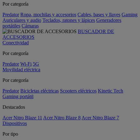
Por categoría
Predator
Ropa, mochilas y accesorios
Cables, bases y llaves
Gaming
Auriculares y audio
Teclados, ratones y lápices
Generadores
portátiles
Cámaras
BUSCADOR DE
ACCESORIOS
Conectividad
Por categoría
Predator
Wi-Fi
5G
Movilidad eléctrica
Por categoría
Predator
Bicicletas eléctricas
Scooters eléctricos
Kinetic Tech
Gaming portátil
Destacados
Acer Nitro Blaze 11
Acer Nitro Blaze 8
Acer Nitro Blaze 7
Dispositivos
Por tipo