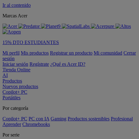
Ir al contenido
Marcas Acer
15% DTO ESTUDIANTES
Mi perfil
Mis productos
Registrar un producto
Mi comunidad
Cerrar
sesión
Iniciar sesión
Regístrate
¿Qué es Acer ID?
Tienda Online
AI
Productos
Nuevos productos
Copilot+ PC
Portátiles
Por categoría
Copilot+ PC
PC con IA
Gaming
Productos sostenibles
Profesional
Aprender
Chromebooks
Por serie