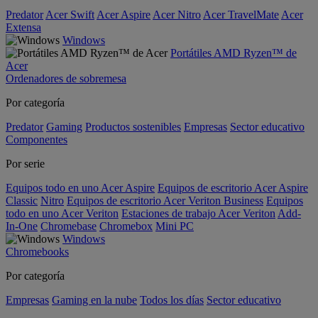
Predator
Acer Swift
Acer Aspire
Acer Nitro
Acer TravelMate
Acer
Extensa
Windows
Portátiles AMD Ryzen™ de
Acer
Ordenadores de sobremesa
Por categoría
Predator
Gaming
Productos sostenibles
Empresas
Sector educativo
Componentes
Por serie
Equipos todo en uno Acer Aspire
Equipos de escritorio Acer Aspire
Classic
Nitro
Equipos de escritorio Acer Veriton Business
Equipos
todo en uno Acer Veriton
Estaciones de trabajo Acer Veriton
Add-
In-One
Chromebase
Chromebox
Mini PC
Windows
Chromebooks
Por categoría
Empresas
Gaming en la nube
Todos los días
Sector educativo