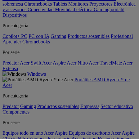
sobremesa
Chromebooks
Tablets
Monitores
Proyectores
Electrónica
y accesorios
Conectividad
Movilidad eléctrica
Gaming portátil
Dispositivos
Por categoría
Copilot+ PC
PC con IA
Gaming
Productos sostenibles
Profesional
Aprender
Chromebooks
Por serie
Predator
Acer Swift
Acer Aspire
Acer Nitro
Acer TravelMate
Acer
Extensa
Windows
Portátiles AMD Ryzen™ de
Acer
Por categoría
Predator
Gaming
Productos sostenibles
Empresas
Sector educativo
Componentes
Por serie
Equipos todo en uno Acer Aspire
Equipos de escritorio Acer Aspire
Classic
Nitro
Equipos de escritorio Acer Veriton Business
Equipos