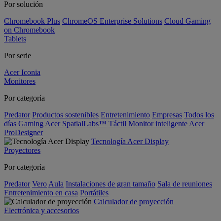
Por solución
Chromebook Plus
ChromeOS Enterprise Solutions
Cloud Gaming
on Chromebook
Tablets
Por serie
Acer Iconia
Monitores
Por categoría
Predator
Productos sostenibles
Entretenimiento
Empresas
Todos los
días
Gaming
Acer SpatialLabs™
Táctil
Monitor inteligente
Acer
ProDesigner
Tecnología Acer Display
Proyectores
Por categoría
Predator
Vero
Aula
Instalaciones de gran tamaño
Sala de reuniones
Entretenimiento en casa
Portátiles
Calculador de proyección
Electrónica y accesorios