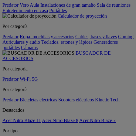
Predator
Vero
Aula
Instalaciones de gran tamaño
Sala de reuniones
Entretenimiento en casa
Portátiles
Calculador de proyección
Por categoría
Predator
Ropa, mochilas y accesorios
Cables, bases y llaves
Gaming
Auriculares y audio
Teclados, ratones y lápices
Generadores
portátiles
Cámaras
BUSCADOR DE
ACCESORIOS
Por categoría
Predator
Wi-Fi
5G
Por categoría
Predator
Bicicletas eléctricas
Scooters eléctricos
Kinetic Tech
Destacados
Acer Nitro Blaze 11
Acer Nitro Blaze 8
Acer Nitro Blaze 7
Por tipo