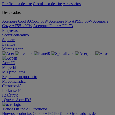
Purificador de aire
Circulador de aire
Accesorios
Destacados
Acerpure Cool AC551-50W
Acerpure Pro AP551-50W
Acerpure
Cozy AF551-20W
Acerpure Filter ACF173
Empresas
Sector educativo
Soporte
Eventos
Marcas Acer
Acer ID
Mi perfil
Mis productos
Registrar un producto
Mi comunidad
Cerrar sesión
Iniciar sesión
Regístrate
¿Qué es Acer ID?
Tienda Online
AI
Productos
Nuevos productos
Copilot+ PC
Portátiles
Ordenadores de