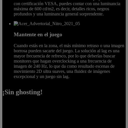
con certificación VESA, puedes contar con una luminancia
máxima de 600 cd/m2, es decir, detalles ricos, negros
profundos y una luminancia general sorprendente.
Mantente en el juego
Cuando estás en la zona, el más mínimo retraso o una imagen
borrosa pueden sacarte del juego. La solución al lag es una
mayor frecuencia de refresco, por lo que deberías buscar
monitores que hagan overclocking a una frecuencia de
imagen de 240 Hz, lo que da como resultado escenas de
movimiento 2D ultra suaves, una fluidez de imágenes
excepcional y un juego sin lag.
¡Sin ghosting!
Para los gamers serios, el "ghosting" es más bien un demonio, sobre
todo en los juegos RPG de ritmo rápido o en los juegos de disparos
de francotiradores. El ghosting se produce cuando una imagen
anterior sigue apareciendo en la pantalla junto con la imagen más