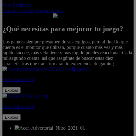
Pure Brilliance
Monitor perfecto
Proyector ideal
¿Qué necesitas para mejorar tu juego?
PURE
Los gamers siempre presumen de sus equipos, pero al final lo que
GAMEPLAY
cuenta es el monitor que utilizan, porque cuanto más ves y más
rápido sucede, más vida tiene y más rápido puedes reaccionar. Cada
Acer Nitro Gaming
Monitors
milisegundo cuenta, así que asegúrate de buscar estas diez
características que transformarán tu experiencia de gaming.
Acer Nitro XV3
Explora
Acer Nitro VG0
Explora