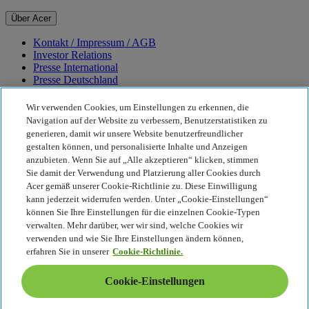
Über Acer
Kontakt / Impressum / AGB
Investor Relations
Presse International
Presse Deutschland
Auszeichnungen
Veranstaltungen
Wir verwenden Cookies, um Einstellungen zu erkennen, die
Karriere
Navigation auf der Website zu verbessern, Benutzerstatistiken zu
generieren, damit wir unsere Website benutzerfreundlicher
Nachhaltigkeit
gestalten können, und personalisierte Inhalte und Anzeigen
anzubieten. Wenn Sie auf „Alle akzeptieren“ klicken, stimmen
Nachhaltigkeit
Sie damit der Verwendung und Platzierung aller Cookies durch
Acer gemäß unserer Cookie-Richtlinie zu. Diese Einwilligung
Corporate Social Responsibility
kann jederzeit widerrufen werden. Unter „Cookie-Einstellungen“
CO2-Bilanz unserer Produkte
können Sie Ihre Einstellungen für die einzelnen Cookie-Typen
Earthion
verwalten. Mehr darüber, wer wir sind, welche Cookies wir
Datenschutzrichtlinie
verwenden und wie Sie Ihre Einstellungen ändern können,
Cookie-Richtlinie
erfahren Sie in unserer
Cookie-Richtlinie.
Rechtlicher Hinweis
Zusätzliche rechtliche Informationen
Cookie-Einstellungen
Barrierefreiheitsrichtlinie
Cookie-Einstellungen