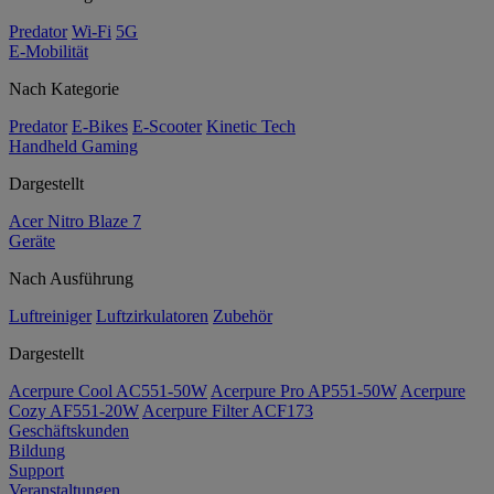
Predator
Wi-Fi
5G
E-Mobilität
Nach Kategorie
Predator
E-Bikes
E-Scooter
Kinetic Tech
Handheld Gaming
Dargestellt
Acer Nitro Blaze 7
Geräte
Nach Ausführung
Luftreiniger
Luftzirkulatoren
Zubehör
Dargestellt
Acerpure Cool AC551-50W
Acerpure Pro AP551-50W
Acerpure
Cozy AF551-20W
Acerpure Filter ACF173
Geschäftskunden
Bildung
Support
Veranstaltungen