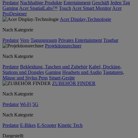
Predator
Nachhaltige Produkte
Entertainment
Geschäft
Jeden Tag
Gaming
Acer SpatialLabs™
Touch
Acer Smart Monitor
Acer
ProDesigner
Acer Display-Technologie
Nach Kategorie
Predator
Vero
Tagungsraum
Privates Entertainment
Tragbar
Projektionsrechner
Nach Kategorie
Predator
Bekleidung, Taschen und Zubehör
Kabel, Docking-
Stations und Dongles
Gaming
Headsets und Audio
Tastaturen,
Mäuse und Stylus Pens
Smart-Geräte
ZUBEHÖR FINDER
Nach Kategorie
Predator
Wi-Fi
5G
Nach Kategorie
Predator
E-Bikes
E-Scooter
Kinetic Tech
Dargestellt