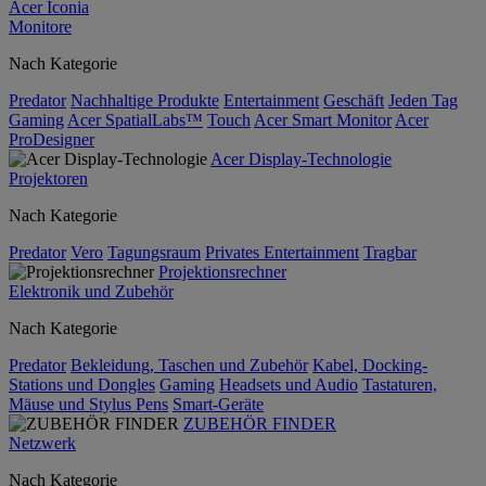
Acer Iconia
Monitore
Nach Kategorie
Predator
Nachhaltige Produkte
Entertainment
Geschäft
Jeden Tag
Gaming
Acer SpatialLabs™
Touch
Acer Smart Monitor
Acer
ProDesigner
Acer Display-Technologie
Projektoren
Nach Kategorie
Predator
Vero
Tagungsraum
Privates Entertainment
Tragbar
Projektionsrechner
Elektronik und Zubehör
Nach Kategorie
Predator
Bekleidung, Taschen und Zubehör
Kabel, Docking-
Stations und Dongles
Gaming
Headsets und Audio
Tastaturen,
Mäuse und Stylus Pens
Smart-Geräte
ZUBEHÖR FINDER
Netzwerk
Nach Kategorie