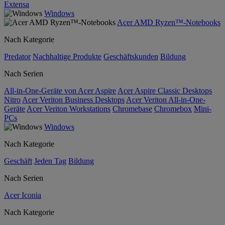
Extensa
Windows
Acer AMD Ryzen™-Notebooks
Nach Kategorie
Predator
Nachhaltige Produkte
Geschäftskunden
Bildung
Nach Serien
All-in-One-Geräte von Acer Aspire
Acer Aspire Classic Desktops
Nitro
Acer Veriton Business Desktops
Acer Veriton All-in-One-
Geräte
Acer Veriton Workstations
Chromebase
Chromebox
Mini-
PCs
Windows
Nach Kategorie
Geschäft
Jeden Tag
Bildung
Nach Serien
Acer Iconia
Nach Kategorie