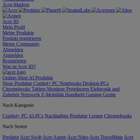
Acer-Marken
Acer ID
Mein Profil
Meine Produkte
Produkt registrieren
Meine Community
Abmelden
Anmelden
Registrieren
Was ist Acer ID?
Online-Shop
AI
Produkte
Neue Produkte
Copilot+ PC
Notebooks
Desktop-PCs
Chromebooks
Tablets
Monitore
Projektoren
Elektronik und
Zubehör
Netzwerk
E-Mobilität
Handheld Gaming
Geräte
Nach Kategorie
Copilot+ PC
AI-PCs
Nachhaltige Produkte
Lernen
Chromebooks
Nach Serien
Predator
Acer Swift
Acer Aspire
Acer Nitro
Acer TravelMate
Acer