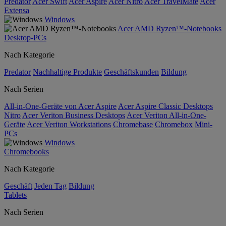
Predator
Acer Swift
Acer Aspire
Acer Nitro
Acer TravelMate
Acer
Extensa
Windows
Acer AMD Ryzen™-Notebooks
Desktop-PCs
Nach Kategorie
Predator
Nachhaltige Produkte
Geschäftskunden
Bildung
Nach Serien
All-in-One-Geräte von Acer Aspire
Acer Aspire Classic Desktops
Nitro
Acer Veriton Business Desktops
Acer Veriton All-in-One-
Geräte
Acer Veriton Workstations
Chromebase
Chromebox
Mini-
PCs
Windows
Chromebooks
Nach Kategorie
Geschäft
Jeden Tag
Bildung
Tablets
Nach Serien