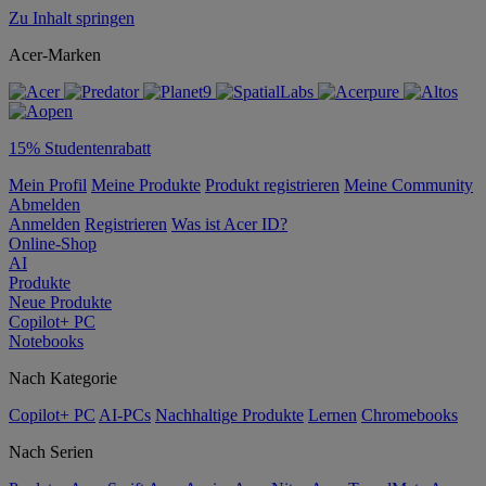
Zu Inhalt springen
Acer-Marken
15% Studentenrabatt
Mein Profil
Meine Produkte
Produkt registrieren
Meine Community
Abmelden
Anmelden
Registrieren
Was ist Acer ID?
Online-Shop
AI
Produkte
Neue Produkte
Copilot+ PC
Notebooks
Nach Kategorie
Copilot+ PC
AI-PCs
Nachhaltige Produkte
Lernen
Chromebooks
Nach Serien