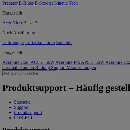
Predator
E-Bikes
E-Scooter
Kinetic Tech
Dargestellt
Acer Nitro Blaze 7
Nach Ausführung
Luftreiniger
Luftzirkulatoren
Zubehör
Dargestellt
Acerpure Cool AC551-50W
Acerpure Pro AP551-50W
Acerpure C
Geschäftskunden
Bildung
Support
Veranstaltungen
Produktsupport – Häufig gestel
Startseite
Support
Produktsupport
POX-650
Produktsupport