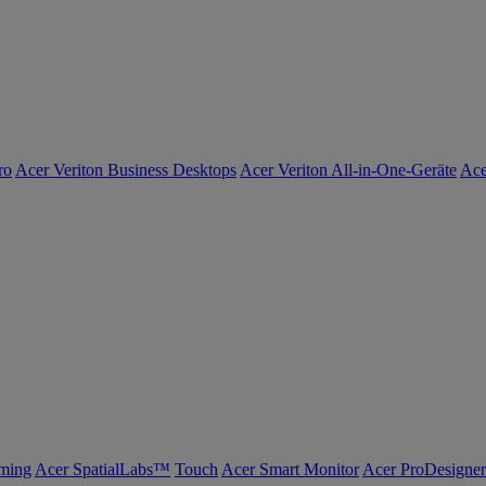
ro
Acer Veriton Business Desktops
Acer Veriton All-in-One-Geräte
Ace
ming
Acer SpatialLabs™
Touch
Acer Smart Monitor
Acer ProDesigner