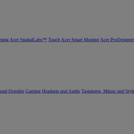
ming
Acer SpatialLabs™
Touch
Acer Smart Monitor
Acer ProDesigner
 und Dongles
Gaming
Headsets und Audio
Tastaturen, Mäuse und Styl