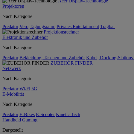
Acer Display-Technologie
Projektoren
Nach Kategorie
Predator
Vero
Tagungsraum
Privates Entertainment
Tragbar
Projektionsrechner
Elektronik und Zubehör
Nach Kategorie
Predator
Bekleidung, Taschen und Zubehör
Kabel, Docking-Stations
ZUBEHÖR FINDER
Netzwerk
Nach Kategorie
Predator
Wi-Fi
5G
E-Mobilität
Nach Kategorie
Predator
E-Bikes
E-Scooter
Kinetic Tech
Handheld Gaming
Dargestellt