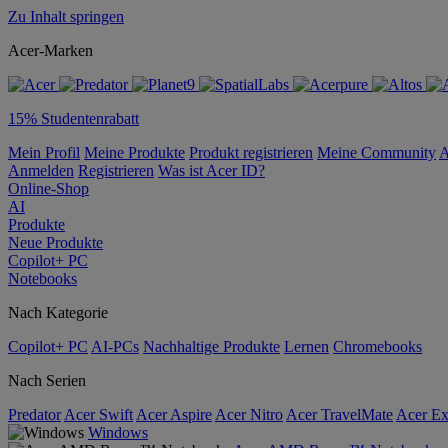
Zu Inhalt springen
Acer-Marken
15% Studentenrabatt
Mein Profil
Meine Produkte
Produkt registrieren
Meine Community
A
Anmelden
Registrieren
Was ist Acer ID?
Online-Shop
AI
Produkte
Neue Produkte
Copilot+ PC
Notebooks
Nach Kategorie
Copilot+ PC
AI-PCs
Nachhaltige Produkte
Lernen
Chromebooks
Nach Serien
Predator
Acer Swift
Acer Aspire
Acer Nitro
Acer TravelMate
Acer Ex
Windows