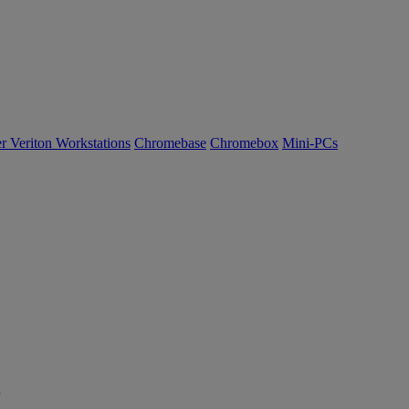
r Veriton Workstations
Chromebase
Chromebox
Mini-PCs