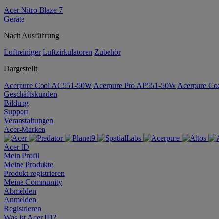
Acer Nitro Blaze 7
Geräte
Nach Ausführung
Luftreiniger
Luftzirkulatoren
Zubehör
Dargestellt
Acerpure Cool AC551-50W
Acerpure Pro AP551-50W
Acerpure C
Geschäftskunden
Bildung
Support
Veranstaltungen
Acer-Marken
Acer ID
Mein Profil
Meine Produkte
Produkt registrieren
Meine Community
Abmelden
Anmelden
Registrieren
Was ist Acer ID?