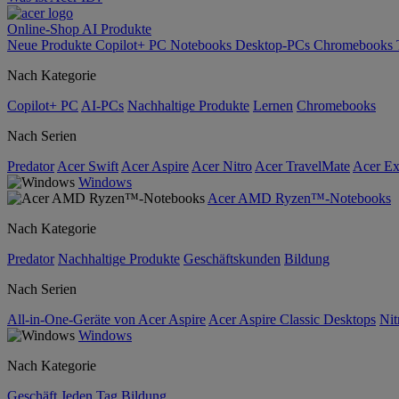
Online-Shop
AI
Produkte
Neue Produkte
Copilot+ PC
Notebooks
Desktop-PCs
Chromebooks
Nach Kategorie
Copilot+ PC
AI-PCs
Nachhaltige Produkte
Lernen
Chromebooks
Nach Serien
Predator
Acer Swift
Acer Aspire
Acer Nitro
Acer TravelMate
Acer Ex
Windows
Acer AMD Ryzen™-Notebooks
Nach Kategorie
Predator
Nachhaltige Produkte
Geschäftskunden
Bildung
Nach Serien
All-in-One-Geräte von Acer Aspire
Acer Aspire Classic Desktops
Nit
Windows
Nach Kategorie
Geschäft
Jeden Tag
Bildung