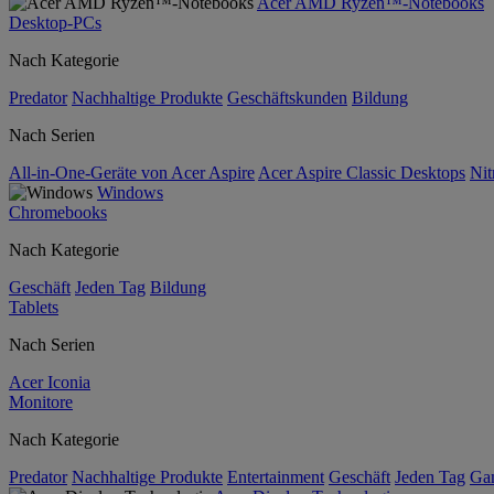
Acer AMD Ryzen™-Notebooks
Desktop-PCs
Nach Kategorie
Predator
Nachhaltige Produkte
Geschäftskunden
Bildung
Nach Serien
All-in-One-Geräte von Acer Aspire
Acer Aspire Classic Desktops
Nit
Windows
Chromebooks
Nach Kategorie
Geschäft
Jeden Tag
Bildung
Tablets
Nach Serien
Acer Iconia
Monitore
Nach Kategorie
Predator
Nachhaltige Produkte
Entertainment
Geschäft
Jeden Tag
Ga