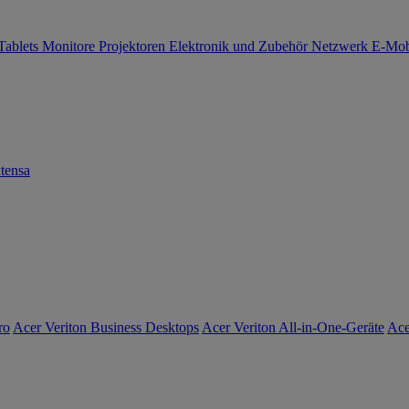
Tablets
Monitore
Projektoren
Elektronik und Zubehör
Netzwerk
E-Mob
tensa
ro
Acer Veriton Business Desktops
Acer Veriton All-in-One-Geräte
Ace