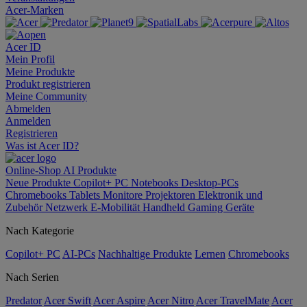
Acer-Marken
Acer ID
Mein Profil
Meine Produkte
Produkt registrieren
Meine Community
Abmelden
Anmelden
Registrieren
Was ist Acer ID?
Online-Shop
AI
Produkte
Neue Produkte
Copilot+ PC
Notebooks
Desktop-PCs
Chromebooks
Tablets
Monitore
Projektoren
Elektronik und
Zubehör
Netzwerk
E-Mobilität
Handheld Gaming
Geräte
Nach Kategorie
Copilot+ PC
AI-PCs
Nachhaltige Produkte
Lernen
Chromebooks
Nach Serien
Predator
Acer Swift
Acer Aspire
Acer Nitro
Acer TravelMate
Acer