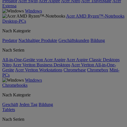
Predator
Acer Swift
Acer Aspire
Acer Nitro
Acer TravelMate
Acer
Extensa
Windows
Acer AMD Ryzen™-Notebooks
Desktop-PCs
Nach Kategorie
Predator
Nachhaltige Produkte
Geschäftskunden
Bildung
Nach Serien
All-in-One-Geräte von Acer Aspire
Acer Aspire Classic Desktops
Nitro
Acer Veriton Business Desktops
Acer Veriton All-in-One-
Geräte
Acer Veriton Workstations
Chromebase
Chromebox
Mini-
PCs
Windows
Chromebooks
Nach Kategorie
Geschäft
Jeden Tag
Bildung
Tablets
Nach Serien