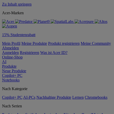
Zu Inhalt springen
Acer-Marken
15% Studentenrabatt
Mein Profil
Meine Produkte
Produkt registrieren
Meine Community
Abmelden
Anmelden
Registrieren
Was ist Acer ID?
Online-Shop
AI
Produkte
Neue Produkte
Copilot+ PC
Notebooks
Nach Kategorie
Copilot+ PC
AI-PCs
Nachhaltige Produkte
Lernen
Chromebooks
Nach Serien