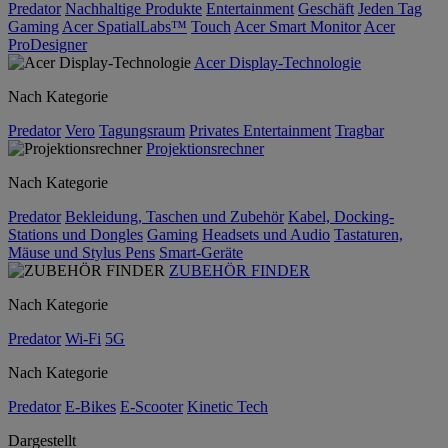
Predator
Nachhaltige Produkte
Entertainment
Geschäft
Jeden Tag
Gaming
Acer SpatialLabs™
Touch
Acer Smart Monitor
Acer
ProDesigner
Acer Display-Technologie
Nach Kategorie
Predator
Vero
Tagungsraum
Privates Entertainment
Tragbar
Projektionsrechner
Nach Kategorie
Predator
Bekleidung, Taschen und Zubehör
Kabel, Docking-
Stations und Dongles
Gaming
Headsets und Audio
Tastaturen,
Mäuse und Stylus Pens
Smart-Geräte
ZUBEHÖR FINDER
Nach Kategorie
Predator
Wi-Fi
5G
Nach Kategorie
Predator
E-Bikes
E-Scooter
Kinetic Tech
Dargestellt