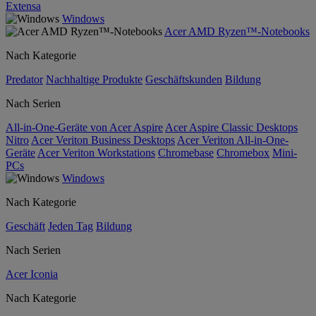
Extensa
Windows
Acer AMD Ryzen™-Notebooks
Nach Kategorie
Predator
Nachhaltige Produkte
Geschäftskunden
Bildung
Nach Serien
All-in-One-Geräte von Acer Aspire
Acer Aspire Classic Desktops
Nitro
Acer Veriton Business Desktops
Acer Veriton All-in-One-
Geräte
Acer Veriton Workstations
Chromebase
Chromebox
Mini-
PCs
Windows
Nach Kategorie
Geschäft
Jeden Tag
Bildung
Nach Serien
Acer Iconia
Nach Kategorie