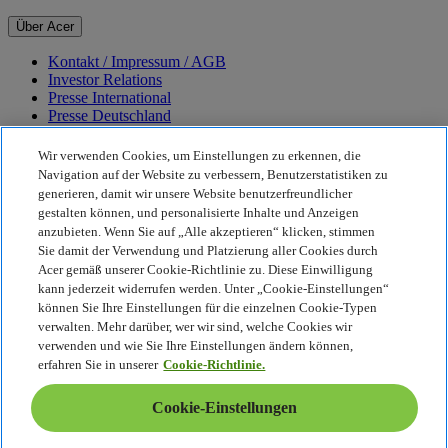
Über Acer
Kontakt / Impressum / AGB
Investor Relations
Presse International
Presse Deutschland
Auszeichnungen
Veranstaltungen
Wir verwenden Cookies, um Einstellungen zu erkennen, die
Karriere
Navigation auf der Website zu verbessern, Benutzerstatistiken zu
generieren, damit wir unsere Website benutzerfreundlicher
Nachhaltigkeit
gestalten können, und personalisierte Inhalte und Anzeigen
anzubieten. Wenn Sie auf „Alle akzeptieren“ klicken, stimmen
Nachhaltigkeit
Sie damit der Verwendung und Platzierung aller Cookies durch
Acer gemäß unserer Cookie-Richtlinie zu. Diese Einwilligung
Corporate Social Responsibility
kann jederzeit widerrufen werden. Unter „Cookie-Einstellungen“
CO2-Bilanz unserer Produkte
können Sie Ihre Einstellungen für die einzelnen Cookie-Typen
Earthion
verwalten. Mehr darüber, wer wir sind, welche Cookies wir
Datenschutzrichtlinie
verwenden und wie Sie Ihre Einstellungen ändern können,
Cookie-Richtlinie
erfahren Sie in unserer
Cookie-Richtlinie.
Rechtlicher Hinweis
Zusätzliche rechtliche Informationen
Cookie-Einstellungen
Barrierefreiheitsrichtlinie
Cookie-Einstellungen