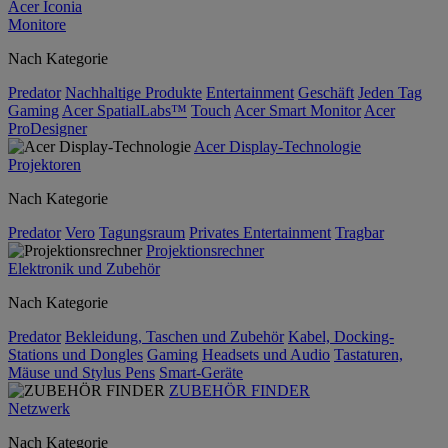
Acer Iconia
Monitore
Nach Kategorie
Predator
Nachhaltige Produkte
Entertainment
Geschäft
Jeden Tag
Gaming
Acer SpatialLabs™
Touch
Acer Smart Monitor
Acer
ProDesigner
Acer Display-Technologie
Projektoren
Nach Kategorie
Predator
Vero
Tagungsraum
Privates Entertainment
Tragbar
Projektionsrechner
Elektronik und Zubehör
Nach Kategorie
Predator
Bekleidung, Taschen und Zubehör
Kabel, Docking-
Stations und Dongles
Gaming
Headsets und Audio
Tastaturen,
Mäuse und Stylus Pens
Smart-Geräte
ZUBEHÖR FINDER
Netzwerk
Nach Kategorie