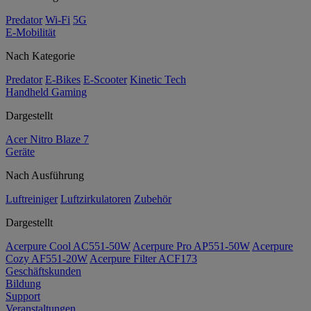
Predator
Wi-Fi
5G
E-Mobilität
Nach Kategorie
Predator
E-Bikes
E-Scooter
Kinetic Tech
Handheld Gaming
Dargestellt
Acer Nitro Blaze 7
Geräte
Nach Ausführung
Luftreiniger
Luftzirkulatoren
Zubehör
Dargestellt
Acerpure Cool AC551-50W
Acerpure Pro AP551-50W
Acerpure
Cozy AF551-20W
Acerpure Filter ACF173
Geschäftskunden
Bildung
Support
Veranstaltungen