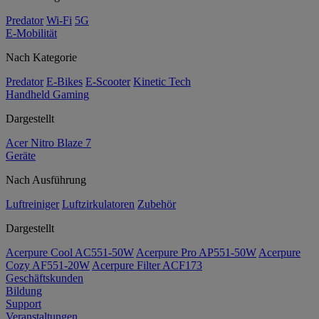
Predator
Wi-Fi
5G
E-Mobilität
Nach Kategorie
Predator
E-Bikes
E-Scooter
Kinetic Tech
Handheld Gaming
Dargestellt
Acer Nitro Blaze 7
Geräte
Nach Ausführung
Luftreiniger
Luftzirkulatoren
Zubehör
Dargestellt
Acerpure Cool AC551-50W
Acerpure Pro AP551-50W
Acerpure
Cozy AF551-20W
Acerpure Filter ACF173
Geschäftskunden
Bildung
Support
Veranstaltungen