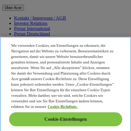
Über Acer
Kontakt / Impressum / AGB
Investor Relations
Presse International
Presse Deutschland
Auszeichnungen
Veranstaltungen
Wir verwenden Cookies, um Einstellungen zu erkennen, die
Karriere
Navigation auf der Website zu verbessern, Benutzerstatistiken zu
generieren, damit wir unsere Website benutzerfreundlicher
Nachhaltigkeit
gestalten können, und personalisierte Inhalte und Anzeigen
anzubieten. Wenn Sie auf „Alle akzeptieren“ klicken, stimmen
Nachhaltigkeit
Sie damit der Verwendung und Platzierung aller Cookies durch
Acer gemäß unserer Cookie-Richtlinie zu. Diese Einwilligung
Corporate Social Responsibility
kann jederzeit widerrufen werden. Unter „Cookie-Einstellungen“
CO2-Bilanz unserer Produkte
können Sie Ihre Einstellungen für die einzelnen Cookie-Typen
Earthion
verwalten. Mehr darüber, wer wir sind, welche Cookies wir
Datenschutzrichtlinie
verwenden und wie Sie Ihre Einstellungen ändern können,
Cookie-Richtlinie
erfahren Sie in unserer
Cookie-Richtlinie.
Rechtlicher Hinweis
Zusätzliche rechtliche Informationen
Cookie-Einstellungen
Barrierefreiheitsrichtlinie
Cookie-Einstellungen