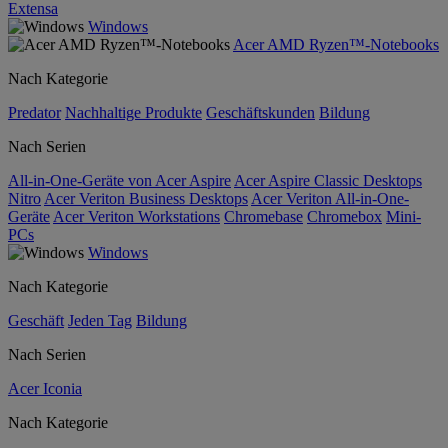
Extensa
Windows
Acer AMD Ryzen™-Notebooks
Nach Kategorie
Predator
Nachhaltige Produkte
Geschäftskunden
Bildung
Nach Serien
All-in-One-Geräte von Acer Aspire
Acer Aspire Classic Desktops
Nitro
Acer Veriton Business Desktops
Acer Veriton All-in-One-
Geräte
Acer Veriton Workstations
Chromebase
Chromebox
Mini-
PCs
Windows
Nach Kategorie
Geschäft
Jeden Tag
Bildung
Nach Serien
Acer Iconia
Nach Kategorie