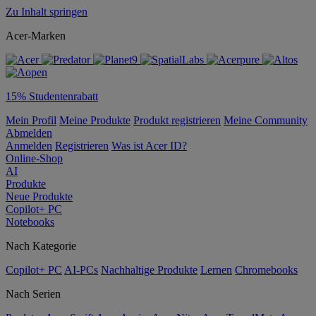
Zu Inhalt springen
Acer-Marken
15% Studentenrabatt
Mein Profil
Meine Produkte
Produkt registrieren
Meine Community
Abmelden
Anmelden
Registrieren
Was ist Acer ID?
Online-Shop
AI
Produkte
Neue Produkte
Copilot+ PC
Notebooks
Nach Kategorie
Copilot+ PC
AI-PCs
Nachhaltige Produkte
Lernen
Chromebooks
Nach Serien