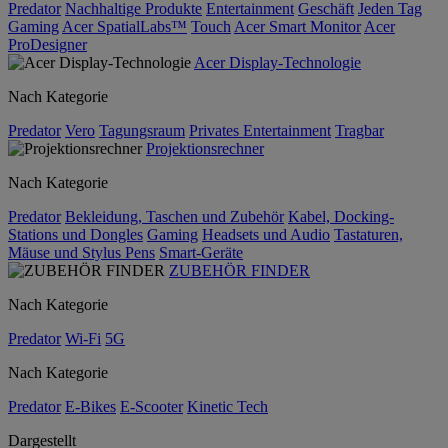
Predator
Nachhaltige Produkte
Entertainment
Geschäft
Jeden Tag
Gaming
Acer SpatialLabs™
Touch
Acer Smart Monitor
Acer
ProDesigner
Acer Display-Technologie
Nach Kategorie
Predator
Vero
Tagungsraum
Privates Entertainment
Tragbar
Projektionsrechner
Nach Kategorie
Predator
Bekleidung, Taschen und Zubehör
Kabel, Docking-
Stations und Dongles
Gaming
Headsets und Audio
Tastaturen,
Mäuse und Stylus Pens
Smart-Geräte
ZUBEHÖR FINDER
Nach Kategorie
Predator
Wi-Fi
5G
Nach Kategorie
Predator
E-Bikes
E-Scooter
Kinetic Tech
Dargestellt