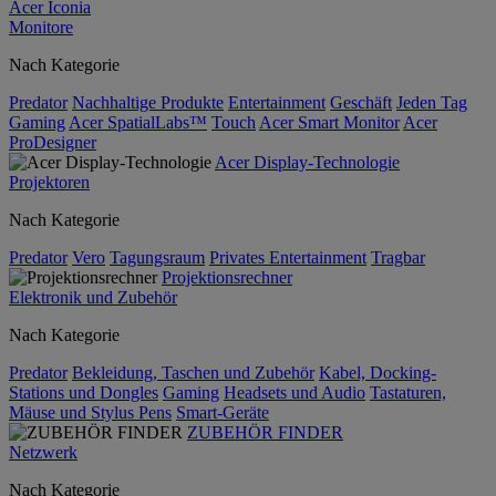
Acer Iconia
Monitore
Nach Kategorie
Predator
Nachhaltige Produkte
Entertainment
Geschäft
Jeden Tag
Gaming
Acer SpatialLabs™
Touch
Acer Smart Monitor
Acer
ProDesigner
Acer Display-Technologie
Projektoren
Nach Kategorie
Predator
Vero
Tagungsraum
Privates Entertainment
Tragbar
Projektionsrechner
Elektronik und Zubehör
Nach Kategorie
Predator
Bekleidung, Taschen und Zubehör
Kabel, Docking-
Stations und Dongles
Gaming
Headsets und Audio
Tastaturen,
Mäuse und Stylus Pens
Smart-Geräte
ZUBEHÖR FINDER
Netzwerk
Nach Kategorie