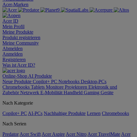
Acer-Marken
Acer ID
Mein Profil
Meine Produkte
Produkt registrieren
Meine Community
Abmelden
Anmelden
Registrieren
Was ist Acer ID?
Online-Shop
AI
Produkte
Neue Produkte
Copilot+ PC
Notebooks
Desktop-PCs
Chromebooks
Tablets
Monitore
Projektoren
Elektronik und
Zubehör
Netzwerk
E-Mobilität
Handheld Gaming
Geräte
Nach Kategorie
Copilot+ PC
AI-PCs
Nachhaltige Produkte
Lernen
Chromebooks
Nach Serien
Predator
Acer Swift
Acer Aspire
Acer Nitro
Acer TravelMate
Acer