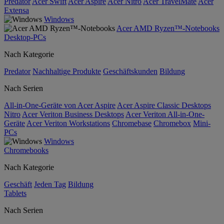
Predator
Acer Swift
Acer Aspire
Acer Nitro
Acer TravelMate
Acer
Extensa
Windows
Acer AMD Ryzen™-Notebooks
Desktop-PCs
Nach Kategorie
Predator
Nachhaltige Produkte
Geschäftskunden
Bildung
Nach Serien
All-in-One-Geräte von Acer Aspire
Acer Aspire Classic Desktops
Nitro
Acer Veriton Business Desktops
Acer Veriton All-in-One-
Geräte
Acer Veriton Workstations
Chromebase
Chromebox
Mini-
PCs
Windows
Chromebooks
Nach Kategorie
Geschäft
Jeden Tag
Bildung
Tablets
Nach Serien