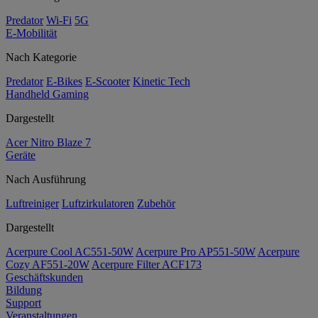
Predator
Wi-Fi
5G
E-Mobilität
Nach Kategorie
Predator
E-Bikes
E-Scooter
Kinetic Tech
Handheld Gaming
Dargestellt
Acer Nitro Blaze 7
Geräte
Nach Ausführung
Luftreiniger
Luftzirkulatoren
Zubehör
Dargestellt
Acerpure Cool AC551-50W
Acerpure Pro AP551-50W
Acerpure
Cozy AF551-20W
Acerpure Filter ACF173
Geschäftskunden
Bildung
Support
Veranstaltungen