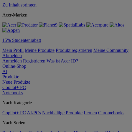
Zu Inhalt springen
Acer-Marken
15% Studentenrabatt
Mein Profil
Meine Produkte
Produkt registrieren
Meine Community
Abmelden
Anmelden
Registrieren
Was ist Acer ID?
Online-Shop
AI
Produkte
Neue Produkte
Copilot+ PC
Notebooks
Nach Kategorie
Copilot+ PC
AI-PCs
Nachhaltige Produkte
Lernen
Chromebooks
Nach Serien