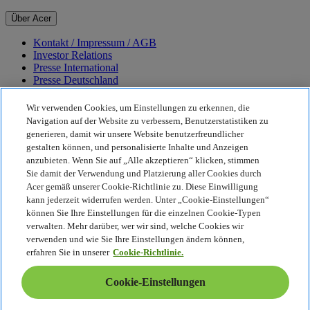
Über Acer
Kontakt / Impressum / AGB
Investor Relations
Presse International
Presse Deutschland
Auszeichnungen
Veranstaltungen
Wir verwenden Cookies, um Einstellungen zu erkennen, die
Karriere
Navigation auf der Website zu verbessern, Benutzerstatistiken zu
generieren, damit wir unsere Website benutzerfreundlicher
Nachhaltigkeit
gestalten können, und personalisierte Inhalte und Anzeigen
anzubieten. Wenn Sie auf „Alle akzeptieren“ klicken, stimmen
Nachhaltigkeit
Sie damit der Verwendung und Platzierung aller Cookies durch
Acer gemäß unserer Cookie-Richtlinie zu. Diese Einwilligung
Corporate Social Responsibility
kann jederzeit widerrufen werden. Unter „Cookie-Einstellungen“
CO2-Bilanz unserer Produkte
können Sie Ihre Einstellungen für die einzelnen Cookie-Typen
Earthion
verwalten. Mehr darüber, wer wir sind, welche Cookies wir
Datenschutzrichtlinie
verwenden und wie Sie Ihre Einstellungen ändern können,
Cookie-Richtlinie
erfahren Sie in unserer
Cookie-Richtlinie.
Rechtlicher Hinweis
Zusätzliche rechtliche Informationen
Cookie-Einstellungen
Barrierefreiheitsrichtlinie
Cookie-Einstellungen