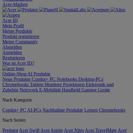
Acer-Marken
Acer ID
Mein Profil
Meine Produkte
Produkt registrieren
Meine Community
Abmelden
Anmelden
Registrieren
Was ist Acer ID?
Online-Shop
AI
Produkte
Neue Produkte
Copilot+ PC
Notebooks
Desktop-PCs
Chromebooks
Tablets
Monitore
Projektoren
Elektronik und
Zubehör
Netzwerk
E-Mobilität
Handheld Gaming
Geräte
Nach Kategorie
Copilot+ PC
AI-PCs
Nachhaltige Produkte
Lernen
Chromebooks
Nach Serien
Predator
Acer Swift
Acer Aspire
Acer Nitro
Acer TravelMate
Acer