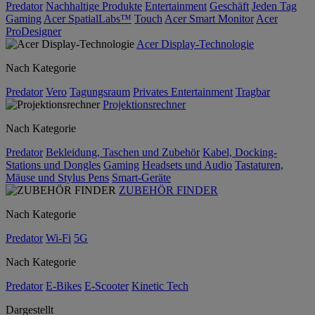
Predator
Nachhaltige Produkte
Entertainment
Geschäft
Jeden Tag
Gaming
Acer SpatialLabs™
Touch
Acer Smart Monitor
Acer
ProDesigner
Acer Display-Technologie
Nach Kategorie
Predator
Vero
Tagungsraum
Privates Entertainment
Tragbar
Projektionsrechner
Nach Kategorie
Predator
Bekleidung, Taschen und Zubehör
Kabel, Docking-
Stations und Dongles
Gaming
Headsets und Audio
Tastaturen,
Mäuse und Stylus Pens
Smart-Geräte
ZUBEHÖR FINDER
Nach Kategorie
Predator
Wi-Fi
5G
Nach Kategorie
Predator
E-Bikes
E-Scooter
Kinetic Tech
Dargestellt