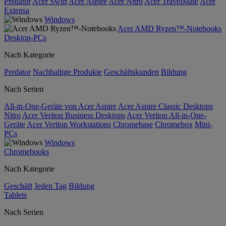
Predator
Acer Swift
Acer Aspire
Acer Nitro
Acer TravelMate
Acer
Extensa
Windows
Acer AMD Ryzen™-Notebooks
Desktop-PCs
Nach Kategorie
Predator
Nachhaltige Produkte
Geschäftskunden
Bildung
Nach Serien
All-in-One-Geräte von Acer Aspire
Acer Aspire Classic Desktops
Nitro
Acer Veriton Business Desktops
Acer Veriton All-in-One-
Geräte
Acer Veriton Workstations
Chromebase
Chromebox
Mini-
PCs
Windows
Chromebooks
Nach Kategorie
Geschäft
Jeden Tag
Bildung
Tablets
Nach Serien