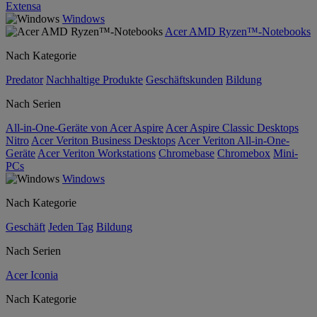
Extensa
Windows
Acer AMD Ryzen™-Notebooks
Nach Kategorie
Predator
Nachhaltige Produkte
Geschäftskunden
Bildung
Nach Serien
All-in-One-Geräte von Acer Aspire
Acer Aspire Classic Desktops
Nitro
Acer Veriton Business Desktops
Acer Veriton All-in-One-
Geräte
Acer Veriton Workstations
Chromebase
Chromebox
Mini-
PCs
Windows
Nach Kategorie
Geschäft
Jeden Tag
Bildung
Nach Serien
Acer Iconia
Nach Kategorie