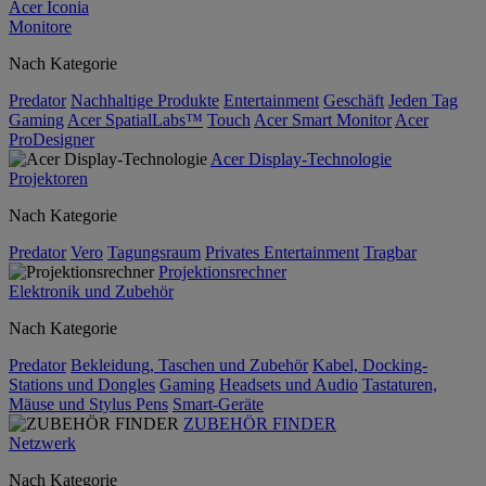
Acer Iconia
Monitore
Nach Kategorie
Predator
Nachhaltige Produkte
Entertainment
Geschäft
Jeden Tag
Gaming
Acer SpatialLabs™
Touch
Acer Smart Monitor
Acer
ProDesigner
Acer Display-Technologie
Projektoren
Nach Kategorie
Predator
Vero
Tagungsraum
Privates Entertainment
Tragbar
Projektionsrechner
Elektronik und Zubehör
Nach Kategorie
Predator
Bekleidung, Taschen und Zubehör
Kabel, Docking-
Stations und Dongles
Gaming
Headsets und Audio
Tastaturen,
Mäuse und Stylus Pens
Smart-Geräte
ZUBEHÖR FINDER
Netzwerk
Nach Kategorie