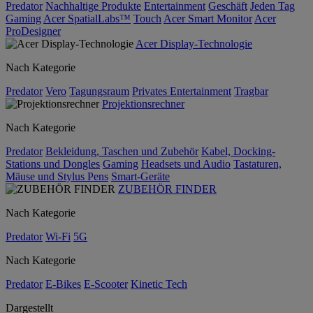
Predator
Nachhaltige Produkte
Entertainment
Geschäft
Jeden Tag
Gaming
Acer SpatialLabs™
Touch
Acer Smart Monitor
Acer
ProDesigner
Acer Display-Technologie
Nach Kategorie
Predator
Vero
Tagungsraum
Privates Entertainment
Tragbar
Projektionsrechner
Nach Kategorie
Predator
Bekleidung, Taschen und Zubehör
Kabel, Docking-
Stations und Dongles
Gaming
Headsets und Audio
Tastaturen,
Mäuse und Stylus Pens
Smart-Geräte
ZUBEHÖR FINDER
Nach Kategorie
Predator
Wi-Fi
5G
Nach Kategorie
Predator
E-Bikes
E-Scooter
Kinetic Tech
Dargestellt