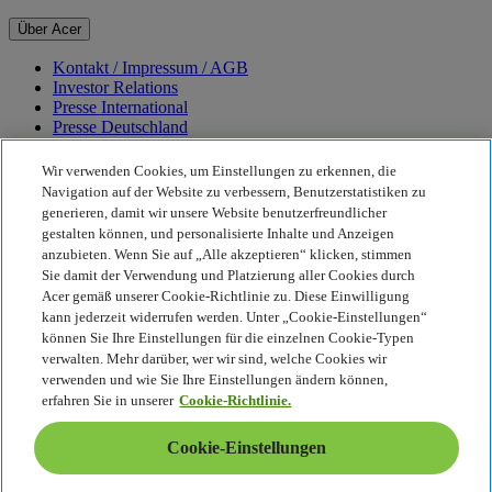
Über Acer
Kontakt / Impressum / AGB
Investor Relations
Presse International
Presse Deutschland
Auszeichnungen
Veranstaltungen
Wir verwenden Cookies, um Einstellungen zu erkennen, die
Karriere
Navigation auf der Website zu verbessern, Benutzerstatistiken zu
generieren, damit wir unsere Website benutzerfreundlicher
Nachhaltigkeit
gestalten können, und personalisierte Inhalte und Anzeigen
anzubieten. Wenn Sie auf „Alle akzeptieren“ klicken, stimmen
Nachhaltigkeit
Sie damit der Verwendung und Platzierung aller Cookies durch
Acer gemäß unserer Cookie-Richtlinie zu. Diese Einwilligung
Corporate Social Responsibility
kann jederzeit widerrufen werden. Unter „Cookie-Einstellungen“
CO2-Bilanz unserer Produkte
können Sie Ihre Einstellungen für die einzelnen Cookie-Typen
Earthion
verwalten. Mehr darüber, wer wir sind, welche Cookies wir
Datenschutzrichtlinie
verwenden und wie Sie Ihre Einstellungen ändern können,
Cookie-Richtlinie
erfahren Sie in unserer
Cookie-Richtlinie.
Rechtlicher Hinweis
Zusätzliche rechtliche Informationen
Cookie-Einstellungen
Barrierefreiheitsrichtlinie
Cookie-Einstellungen