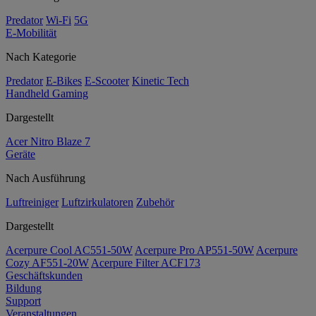
Predator
Wi-Fi
5G
E-Mobilität
Nach Kategorie
Predator
E-Bikes
E-Scooter
Kinetic Tech
Handheld Gaming
Dargestellt
Acer Nitro Blaze 7
Geräte
Nach Ausführung
Luftreiniger
Luftzirkulatoren
Zubehör
Dargestellt
Acerpure Cool AC551-50W
Acerpure Pro AP551-50W
Acerpure
Cozy AF551-20W
Acerpure Filter ACF173
Geschäftskunden
Bildung
Support
Veranstaltungen