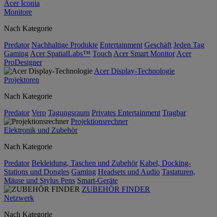
Acer Iconia
Monitore
Nach Kategorie
Predator
Nachhaltige Produkte
Entertainment
Geschäft
Jeden Tag
Gaming
Acer SpatialLabs™
Touch
Acer Smart Monitor
Acer
ProDesigner
Acer Display-Technologie
Projektoren
Nach Kategorie
Predator
Vero
Tagungsraum
Privates Entertainment
Tragbar
Projektionsrechner
Elektronik und Zubehör
Nach Kategorie
Predator
Bekleidung, Taschen und Zubehör
Kabel, Docking-
Stations und Dongles
Gaming
Headsets und Audio
Tastaturen,
Mäuse und Stylus Pens
Smart-Geräte
ZUBEHÖR FINDER
Netzwerk
Nach Kategorie