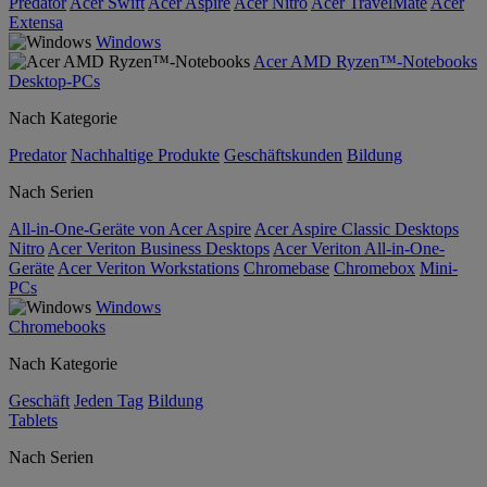
Predator
Acer Swift
Acer Aspire
Acer Nitro
Acer TravelMate
Acer
Extensa
Windows
Acer AMD Ryzen™-Notebooks
Desktop-PCs
Nach Kategorie
Predator
Nachhaltige Produkte
Geschäftskunden
Bildung
Nach Serien
All-in-One-Geräte von Acer Aspire
Acer Aspire Classic Desktops
Nitro
Acer Veriton Business Desktops
Acer Veriton All-in-One-
Geräte
Acer Veriton Workstations
Chromebase
Chromebox
Mini-
PCs
Windows
Chromebooks
Nach Kategorie
Geschäft
Jeden Tag
Bildung
Tablets
Nach Serien