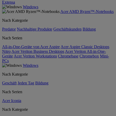
Extensa
Windows
Acer AMD Ryzen™-Notebooks
Nach Kategorie
Predator
Nachhaltige Produkte
Geschäftskunden
Bildung
Nach Serien
All-in-One-Geräte von Acer Aspire
Acer Aspire Classic Desktops
Nitro
Acer Veriton Business Desktops
Acer Veriton All-in-One-
Geräte
Acer Veriton Workstations
Chromebase
Chromebox
Mini-
PCs
Windows
Nach Kategorie
Geschäft
Jeden Tag
Bildung
Nach Serien
Acer Iconia
Nach Kategorie