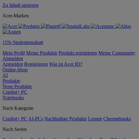
Zu Inhalt springen
Acer-Marken
15% Studentenrabatt
Mein Profil
Meine Produkte
Produkt registrieren
Meine Community
Abmelden
Anmelden
Registrieren
Was ist Acer ID?
Online-Shop
AI
Produkte
Neue Produkte
Copilot+ PC
Notebooks
Nach Kategorie
Copilot+ PC
AI-PCs
Nachhaltige Produkte
Lernen
Chromebooks
Nach Serien