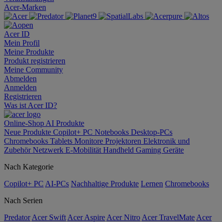
Acer-Marken
Acer ID
Mein Profil
Meine Produkte
Produkt registrieren
Meine Community
Abmelden
Anmelden
Registrieren
Was ist Acer ID?
Online-Shop
AI
Produkte
Neue Produkte
Copilot+ PC
Notebooks
Desktop-PCs
Chromebooks
Tablets
Monitore
Projektoren
Elektronik und
Zubehör
Netzwerk
E-Mobilität
Handheld Gaming
Geräte
Nach Kategorie
Copilot+ PC
AI-PCs
Nachhaltige Produkte
Lernen
Chromebooks
Nach Serien
Predator
Acer Swift
Acer Aspire
Acer Nitro
Acer TravelMate
Acer