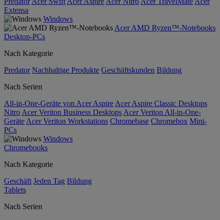
Predator
Acer Swift
Acer Aspire
Acer Nitro
Acer TravelMate
Acer
Extensa
Windows
Acer AMD Ryzen™-Notebooks
Desktop-PCs
Nach Kategorie
Predator
Nachhaltige Produkte
Geschäftskunden
Bildung
Nach Serien
All-in-One-Geräte von Acer Aspire
Acer Aspire Classic Desktops
Nitro
Acer Veriton Business Desktops
Acer Veriton All-in-One-
Geräte
Acer Veriton Workstations
Chromebase
Chromebox
Mini-
PCs
Windows
Chromebooks
Nach Kategorie
Geschäft
Jeden Tag
Bildung
Tablets
Nach Serien