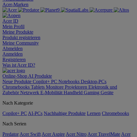
Acer-Marken
Acer ID
Mein Profil
Meine Produkte
Produkt registrieren
Meine Community
Abmelden
Anmelden
Registrieren
Was ist Acer ID?
Online-Shop
AI
Produkte
Neue Produkte
Copilot+ PC
Notebooks
Desktop-PCs
Chromebooks
Tablets
Monitore
Projektoren
Elektronik und
Zubehör
Netzwerk
E-Mobilität
Handheld Gaming
Geräte
Nach Kategorie
Copilot+ PC
AI-PCs
Nachhaltige Produkte
Lernen
Chromebooks
Nach Serien
Predator
Acer Swift
Acer Aspire
Acer Nitro
Acer TravelMate
Acer