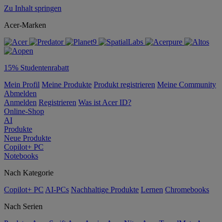
Zu Inhalt springen
Acer-Marken
15% Studentenrabatt
Mein Profil
Meine Produkte
Produkt registrieren
Meine Community
Abmelden
Anmelden
Registrieren
Was ist Acer ID?
Online-Shop
AI
Produkte
Neue Produkte
Copilot+ PC
Notebooks
Nach Kategorie
Copilot+ PC
AI-PCs
Nachhaltige Produkte
Lernen
Chromebooks
Nach Serien