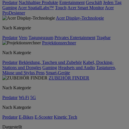
Predator
Nachhaltige Produkte
Entertainment
Geschäft
Jeden Tag
Gaming
Acer SpatialLabs™
Touch
Acer Smart Monitor
Acer
ProDesigner
Acer Display-Technologie
Nach Kategorie
Predator
Vero
Tagungsraum
Privates Entertainment
Tragbar
Projektionsrechner
Nach Kategorie
Predator
Bekleidung, Taschen und Zubehör
Kabel, Docking-
Stations und Dongles
Gaming
Headsets und Audio
Tastaturen,
Mäuse und Stylus Pens
Smart-Geräte
ZUBEHÖR FINDER
Nach Kategorie
Predator
Wi-Fi
5G
Nach Kategorie
Predator
E-Bikes
E-Scooter
Kinetic Tech
Dargestellt