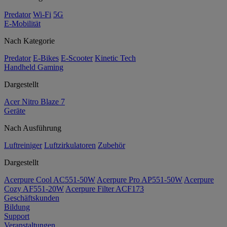
Predator
Wi-Fi
5G
E-Mobilität
Nach Kategorie
Predator
E-Bikes
E-Scooter
Kinetic Tech
Handheld Gaming
Dargestellt
Acer Nitro Blaze 7
Geräte
Nach Ausführung
Luftreiniger
Luftzirkulatoren
Zubehör
Dargestellt
Acerpure Cool AC551-50W
Acerpure Pro AP551-50W
Acerpure
Cozy AF551-20W
Acerpure Filter ACF173
Geschäftskunden
Bildung
Support
Veranstaltungen