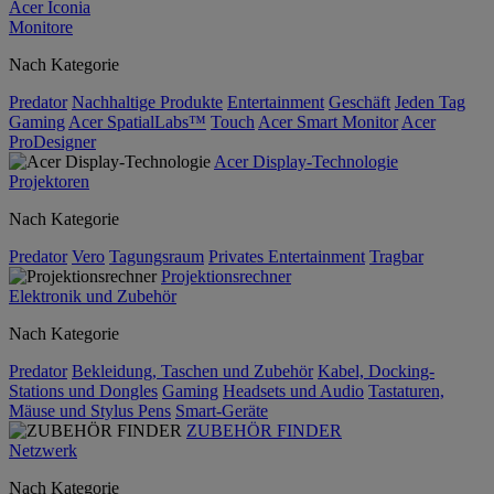
Acer Iconia
Monitore
Nach Kategorie
Predator
Nachhaltige Produkte
Entertainment
Geschäft
Jeden Tag
Gaming
Acer SpatialLabs™
Touch
Acer Smart Monitor
Acer
ProDesigner
Acer Display-Technologie
Projektoren
Nach Kategorie
Predator
Vero
Tagungsraum
Privates Entertainment
Tragbar
Projektionsrechner
Elektronik und Zubehör
Nach Kategorie
Predator
Bekleidung, Taschen und Zubehör
Kabel, Docking-
Stations und Dongles
Gaming
Headsets und Audio
Tastaturen,
Mäuse und Stylus Pens
Smart-Geräte
ZUBEHÖR FINDER
Netzwerk
Nach Kategorie