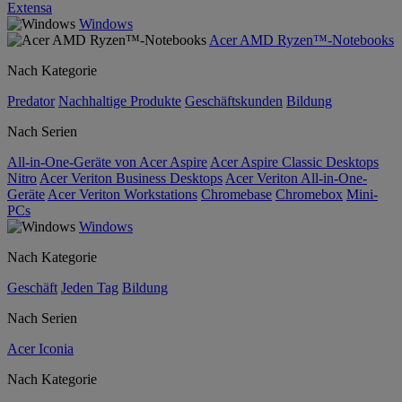
Extensa
Windows
Acer AMD Ryzen™-Notebooks
Nach Kategorie
Predator
Nachhaltige Produkte
Geschäftskunden
Bildung
Nach Serien
All-in-One-Geräte von Acer Aspire
Acer Aspire Classic Desktops
Nitro
Acer Veriton Business Desktops
Acer Veriton All-in-One-
Geräte
Acer Veriton Workstations
Chromebase
Chromebox
Mini-
PCs
Windows
Nach Kategorie
Geschäft
Jeden Tag
Bildung
Nach Serien
Acer Iconia
Nach Kategorie