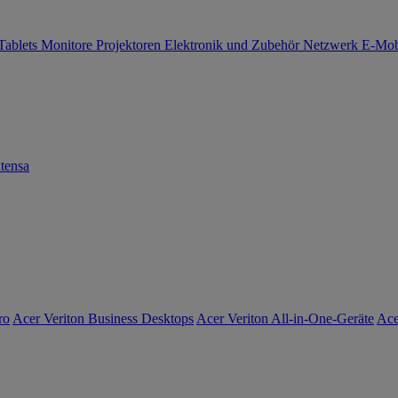
Tablets
Monitore
Projektoren
Elektronik und Zubehör
Netzwerk
E-Mob
tensa
ro
Acer Veriton Business Desktops
Acer Veriton All-in-One-Geräte
Ace