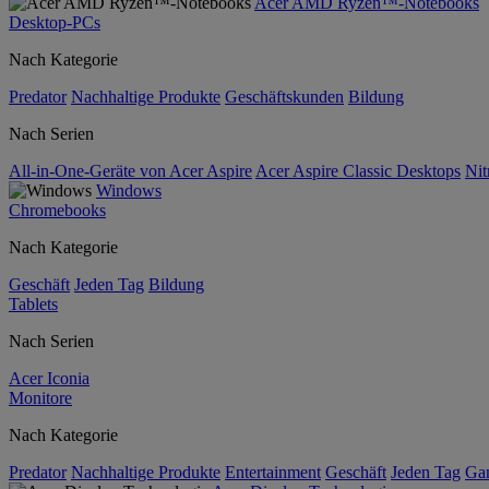
Acer AMD Ryzen™-Notebooks
Desktop-PCs
Nach Kategorie
Predator
Nachhaltige Produkte
Geschäftskunden
Bildung
Nach Serien
All-in-One-Geräte von Acer Aspire
Acer Aspire Classic Desktops
Nit
Windows
Chromebooks
Nach Kategorie
Geschäft
Jeden Tag
Bildung
Tablets
Nach Serien
Acer Iconia
Monitore
Nach Kategorie
Predator
Nachhaltige Produkte
Entertainment
Geschäft
Jeden Tag
Ga