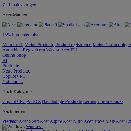
Zu Inhalt springen
Acer-Marken
15% Studentenrabatt
Mein Profil
Meine Produkte
Produkt registrieren
Meine Community
A
Anmelden
Registrieren
Was ist Acer ID?
Online-Shop
AI
Produkte
Neue Produkte
Copilot+ PC
Notebooks
Nach Kategorie
Copilot+ PC
AI-PCs
Nachhaltige Produkte
Lernen
Chromebooks
Nach Serien
Predator
Acer Swift
Acer Aspire
Acer Nitro
Acer TravelMate
Acer Ex
Windows