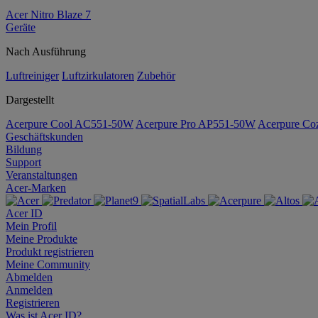
Acer Nitro Blaze 7
Geräte
Nach Ausführung
Luftreiniger
Luftzirkulatoren
Zubehör
Dargestellt
Acerpure Cool AC551-50W
Acerpure Pro AP551-50W
Acerpure C
Geschäftskunden
Bildung
Support
Veranstaltungen
Acer-Marken
Acer ID
Mein Profil
Meine Produkte
Produkt registrieren
Meine Community
Abmelden
Anmelden
Registrieren
Was ist Acer ID?