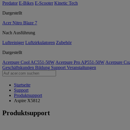
Predator
E-Bikes
E-Scooter
Kinetic Tech
Dargestellt
Acer Nitro Blaze 7
Nach Ausführung
Luftreiniger
Luftzirkulatoren
Zubehör
Dargestellt
Acerpure Cool AC551-50W
Acerpure Pro AP551-50W
Acerpure C
Geschäftskunden
Bildung
Support
Veranstaltungen
Startseite
Support
Produktsupport
Aspire X5812
Produktsupport