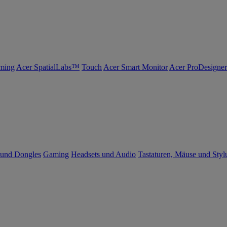
ming
Acer SpatialLabs™
Touch
Acer Smart Monitor
Acer ProDesigner
 und Dongles
Gaming
Headsets und Audio
Tastaturen, Mäuse und Styl