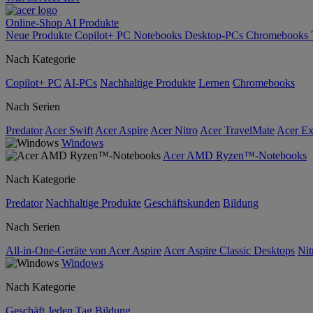
Online-Shop
AI
Produkte
Neue Produkte
Copilot+ PC
Notebooks
Desktop-PCs
Chromebooks
Nach Kategorie
Copilot+ PC
AI-PCs
Nachhaltige Produkte
Lernen
Chromebooks
Nach Serien
Predator
Acer Swift
Acer Aspire
Acer Nitro
Acer TravelMate
Acer Ex
Windows
Acer AMD Ryzen™-Notebooks
Nach Kategorie
Predator
Nachhaltige Produkte
Geschäftskunden
Bildung
Nach Serien
All-in-One-Geräte von Acer Aspire
Acer Aspire Classic Desktops
Nit
Windows
Nach Kategorie
Geschäft
Jeden Tag
Bildung