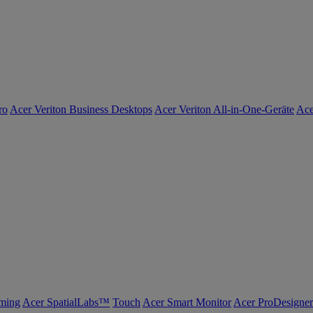
ro
Acer Veriton Business Desktops
Acer Veriton All-in-One-Geräte
Ace
ming
Acer SpatialLabs™
Touch
Acer Smart Monitor
Acer ProDesigner