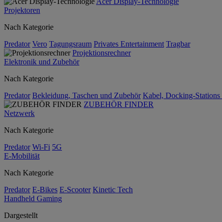
Acer Display-Technologie
Projektoren
Nach Kategorie
Predator
Vero
Tagungsraum
Privates Entertainment
Tragbar
Projektionsrechner
Elektronik und Zubehör
Nach Kategorie
Predator
Bekleidung, Taschen und Zubehör
Kabel, Docking-Stations
ZUBEHÖR FINDER
Netzwerk
Nach Kategorie
Predator
Wi-Fi
5G
E-Mobilität
Nach Kategorie
Predator
E-Bikes
E-Scooter
Kinetic Tech
Handheld Gaming
Dargestellt