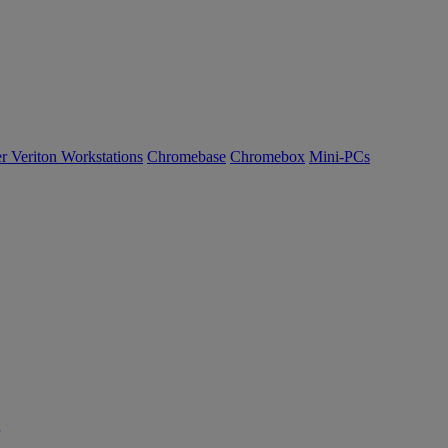
r Veriton Workstations
Chromebase
Chromebox
Mini-PCs