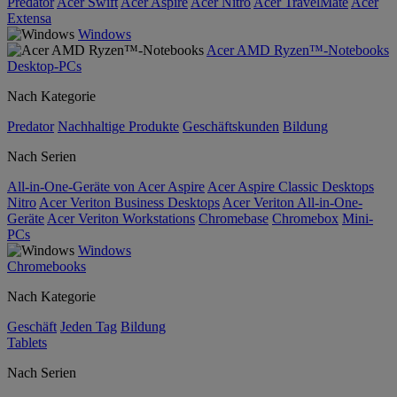
Predator
Acer Swift
Acer Aspire
Acer Nitro
Acer TravelMate
Acer
Extensa
Windows
Acer AMD Ryzen™-Notebooks
Desktop-PCs
Nach Kategorie
Predator
Nachhaltige Produkte
Geschäftskunden
Bildung
Nach Serien
All-in-One-Geräte von Acer Aspire
Acer Aspire Classic Desktops
Nitro
Acer Veriton Business Desktops
Acer Veriton All-in-One-
Geräte
Acer Veriton Workstations
Chromebase
Chromebox
Mini-
PCs
Windows
Chromebooks
Nach Kategorie
Geschäft
Jeden Tag
Bildung
Tablets
Nach Serien