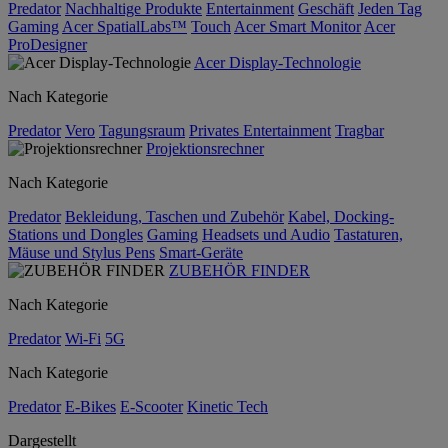
Predator
Nachhaltige Produkte
Entertainment
Geschäft
Jeden Tag
Gaming
Acer SpatialLabs™
Touch
Acer Smart Monitor
Acer
ProDesigner
Acer Display-Technologie
Nach Kategorie
Predator
Vero
Tagungsraum
Privates Entertainment
Tragbar
Projektionsrechner
Nach Kategorie
Predator
Bekleidung, Taschen und Zubehör
Kabel, Docking-
Stations und Dongles
Gaming
Headsets und Audio
Tastaturen,
Mäuse und Stylus Pens
Smart-Geräte
ZUBEHÖR FINDER
Nach Kategorie
Predator
Wi-Fi
5G
Nach Kategorie
Predator
E-Bikes
E-Scooter
Kinetic Tech
Dargestellt