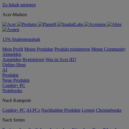
Zu Inhalt springen
Acer-Marken
15% Studentenrabatt
Mein Profil
Meine Produkte
Produkt registrieren
Meine Community
Abmelden
Anmelden
Registrieren
Was ist Acer ID?
Online-Shop
AI
Produkte
Neue Produkte
Copilot+ PC
Notebooks
Nach Kategorie
Copilot+ PC
AI-PCs
Nachhaltige Produkte
Lernen
Chromebooks
Nach Serien