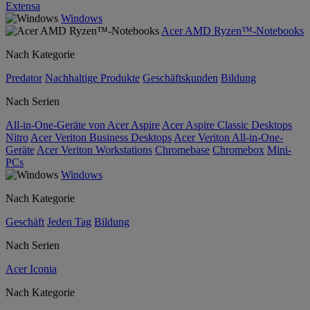
Extensa
Windows
Acer AMD Ryzen™-Notebooks
Nach Kategorie
Predator
Nachhaltige Produkte
Geschäftskunden
Bildung
Nach Serien
All-in-One-Geräte von Acer Aspire
Acer Aspire Classic Desktops
Nitro
Acer Veriton Business Desktops
Acer Veriton All-in-One-
Geräte
Acer Veriton Workstations
Chromebase
Chromebox
Mini-
PCs
Windows
Nach Kategorie
Geschäft
Jeden Tag
Bildung
Nach Serien
Acer Iconia
Nach Kategorie