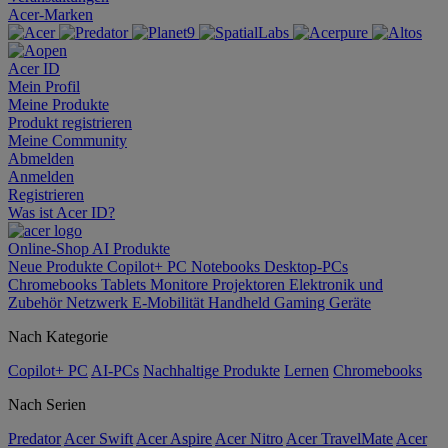
Acer-Marken
Acer ID
Mein Profil
Meine Produkte
Produkt registrieren
Meine Community
Abmelden
Anmelden
Registrieren
Was ist Acer ID?
Online-Shop
AI
Produkte
Neue Produkte
Copilot+ PC
Notebooks
Desktop-PCs
Chromebooks
Tablets
Monitore
Projektoren
Elektronik und
Zubehör
Netzwerk
E-Mobilität
Handheld Gaming
Geräte
Nach Kategorie
Copilot+ PC
AI-PCs
Nachhaltige Produkte
Lernen
Chromebooks
Nach Serien
Predator
Acer Swift
Acer Aspire
Acer Nitro
Acer TravelMate
Acer