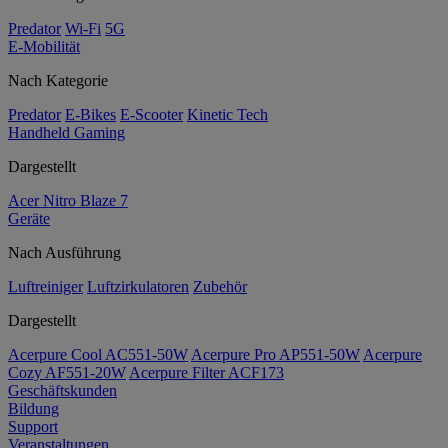
Predator
Wi-Fi
5G
E-Mobilität
Nach Kategorie
Predator
E-Bikes
E-Scooter
Kinetic Tech
Handheld Gaming
Dargestellt
Acer Nitro Blaze 7
Geräte
Nach Ausführung
Luftreiniger
Luftzirkulatoren
Zubehör
Dargestellt
Acerpure Cool AC551-50W
Acerpure Pro AP551-50W
Acerpure
Cozy AF551-20W
Acerpure Filter ACF173
Geschäftskunden
Bildung
Support
Veranstaltungen