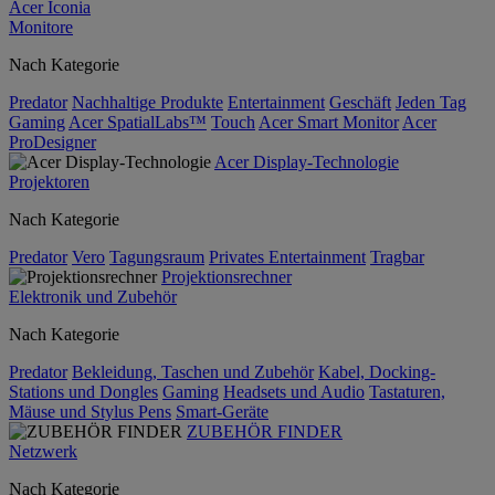
Acer Iconia
Monitore
Nach Kategorie
Predator
Nachhaltige Produkte
Entertainment
Geschäft
Jeden Tag
Gaming
Acer SpatialLabs™
Touch
Acer Smart Monitor
Acer
ProDesigner
Acer Display-Technologie
Projektoren
Nach Kategorie
Predator
Vero
Tagungsraum
Privates Entertainment
Tragbar
Projektionsrechner
Elektronik und Zubehör
Nach Kategorie
Predator
Bekleidung, Taschen und Zubehör
Kabel, Docking-
Stations und Dongles
Gaming
Headsets und Audio
Tastaturen,
Mäuse und Stylus Pens
Smart-Geräte
ZUBEHÖR FINDER
Netzwerk
Nach Kategorie