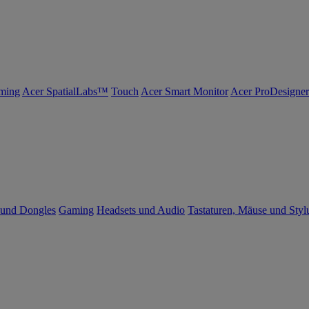
ming
Acer SpatialLabs™
Touch
Acer Smart Monitor
Acer ProDesigner
 und Dongles
Gaming
Headsets und Audio
Tastaturen, Mäuse und Styl