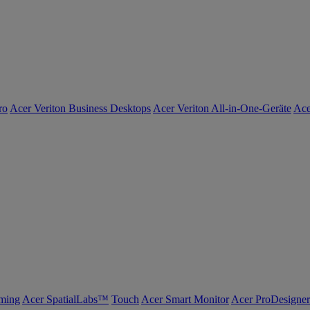
ro
Acer Veriton Business Desktops
Acer Veriton All-in-One-Geräte
Ace
ming
Acer SpatialLabs™
Touch
Acer Smart Monitor
Acer ProDesigner