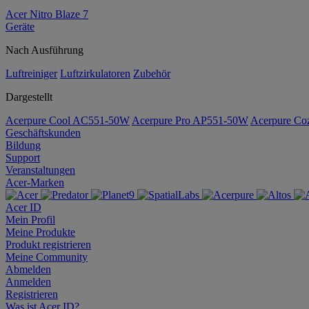
Acer Nitro Blaze 7
Geräte
Nach Ausführung
Luftreiniger
Luftzirkulatoren
Zubehör
Dargestellt
Acerpure Cool AC551-50W
Acerpure Pro AP551-50W
Acerpure C
Geschäftskunden
Bildung
Support
Veranstaltungen
Acer-Marken
Acer ID
Mein Profil
Meine Produkte
Produkt registrieren
Meine Community
Abmelden
Anmelden
Registrieren
Was ist Acer ID?