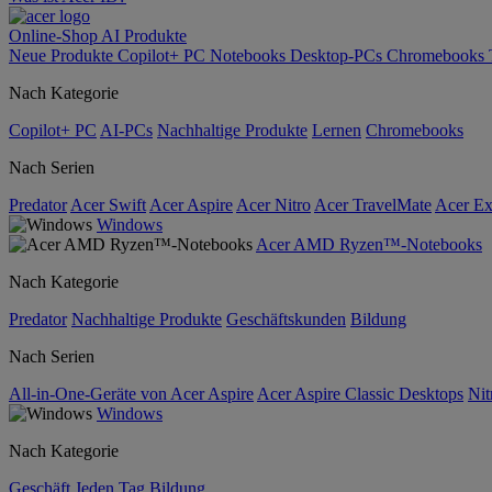
Online-Shop
AI
Produkte
Neue Produkte
Copilot+ PC
Notebooks
Desktop-PCs
Chromebooks
Nach Kategorie
Copilot+ PC
AI-PCs
Nachhaltige Produkte
Lernen
Chromebooks
Nach Serien
Predator
Acer Swift
Acer Aspire
Acer Nitro
Acer TravelMate
Acer Ex
Windows
Acer AMD Ryzen™-Notebooks
Nach Kategorie
Predator
Nachhaltige Produkte
Geschäftskunden
Bildung
Nach Serien
All-in-One-Geräte von Acer Aspire
Acer Aspire Classic Desktops
Nit
Windows
Nach Kategorie
Geschäft
Jeden Tag
Bildung