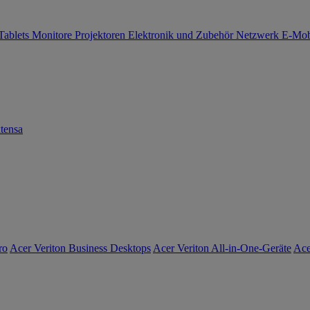
Tablets
Monitore
Projektoren
Elektronik und Zubehör
Netzwerk
E-Mob
tensa
ro
Acer Veriton Business Desktops
Acer Veriton All-in-One-Geräte
Ace