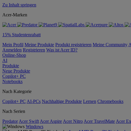
Zu Inhalt springen
Acer-Marken
15% Studentenrabatt
Mein Profil
Meine Produkte
Produkt registrieren
Meine Community
A
Anmelden
Registrieren
Was ist Acer ID?
Online-Shop
AI
Produkte
Neue Produkte
Copilot+ PC
Notebooks
Nach Kategorie
Copilot+ PC
AI-PCs
Nachhaltige Produkte
Lernen
Chromebooks
Nach Serien
Predator
Acer Swift
Acer Aspire
Acer Nitro
Acer TravelMate
Acer Ex
Windows