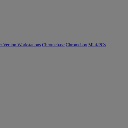
r Veriton Workstations
Chromebase
Chromebox
Mini-PCs