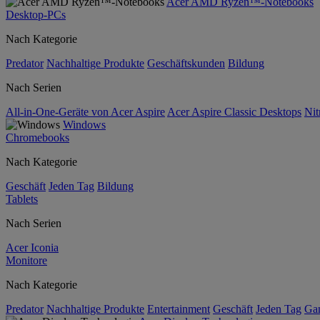
Acer AMD Ryzen™-Notebooks
Desktop-PCs
Nach Kategorie
Predator
Nachhaltige Produkte
Geschäftskunden
Bildung
Nach Serien
All-in-One-Geräte von Acer Aspire
Acer Aspire Classic Desktops
Nit
Windows
Chromebooks
Nach Kategorie
Geschäft
Jeden Tag
Bildung
Tablets
Nach Serien
Acer Iconia
Monitore
Nach Kategorie
Predator
Nachhaltige Produkte
Entertainment
Geschäft
Jeden Tag
Ga