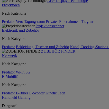
Acer Display-Technologie
Projektoren
Nach Kategorie
Predator
Vero
Tagungsraum
Privates Entertainment
Tragbar
Projektionsrechner
Elektronik und Zubehör
Nach Kategorie
Predator
Bekleidung, Taschen und Zubehör
Kabel, Docking-Stations
ZUBEHÖR FINDER
Netzwerk
Nach Kategorie
Predator
Wi-Fi
5G
E-Mobilität
Nach Kategorie
Predator
E-Bikes
E-Scooter
Kinetic Tech
Handheld Gaming
Dargestellt