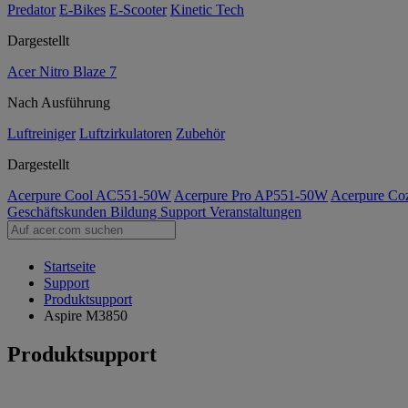
Predator
E-Bikes
E-Scooter
Kinetic Tech
Dargestellt
Acer Nitro Blaze 7
Nach Ausführung
Luftreiniger
Luftzirkulatoren
Zubehör
Dargestellt
Acerpure Cool AC551-50W
Acerpure Pro AP551-50W
Acerpure C
Geschäftskunden
Bildung
Support
Veranstaltungen
Startseite
Support
Produktsupport
Aspire M3850
Produktsupport