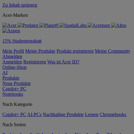
Zu Inhalt springen
Acer-Marken
15% Studentenrabatt
Mein Profil
Meine Produkte
Produkt registrieren
Meine Community
Abmelden
Anmelden
Registrieren
Was ist Acer ID?
Online-Shop
AI
Produkte
Neue Produkte
Copilot+ PC
Notebooks
Nach Kategorie
Copilot+ PC
AI-PCs
Nachhaltige Produkte
Lernen
Chromebooks
Nach Serien