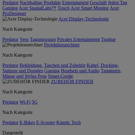
Predator
Nachhaltige Produkte
Entertainment
Geschäft
Jeden Tag
Gaming
Acer SpatialLabs™
Touch
Acer Smart Monitor
Acer
ProDesigner
Acer Display-Technologie
Nach Kategorie
Predator
Vero
Tagungsraum
Privates Entertainment
Tragbar
Projektionsrechner
Nach Kategorie
Predator
Bekleidung, Taschen und Zubehör
Kabel, Docking-
Stations und Dongles
Gaming
Headsets und Audio
Tastaturen,
Mäuse und Stylus Pens
Smart-Geräte
ZUBEHÖR FINDER
Nach Kategorie
Predator
Wi-Fi
5G
Nach Kategorie
Predator
E-Bikes
E-Scooter
Kinetic Tech
Dargestellt