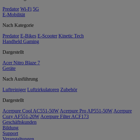
Predator
Wi-Fi
5G
E-Mobilität
Nach Kategorie
Predator
E-Bikes
E-Scooter
Kinetic Tech
Handheld Gaming
Dargestellt
Acer Nitro Blaze 7
Geräte
Nach Ausführung
Luftreiniger
Luftzirkulatoren
Zubehör
Dargestellt
Acerpure Cool AC551-50W
Acerpure Pro AP551-50W
Acerpure
Cozy AF551-20W
Acerpure Filter ACF173
Geschäftskunden
Bildung
Support
Veranstaltungen