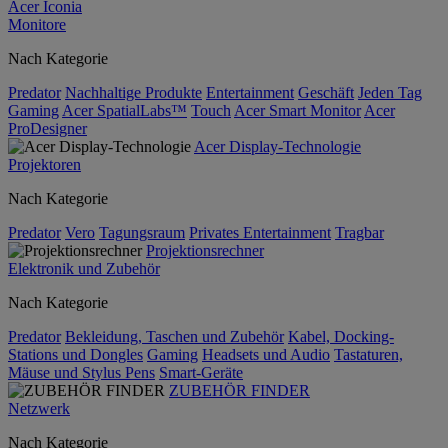
Acer Iconia
Monitore
Nach Kategorie
Predator
Nachhaltige Produkte
Entertainment
Geschäft
Jeden Tag
Gaming
Acer SpatialLabs™
Touch
Acer Smart Monitor
Acer
ProDesigner
Acer Display-Technologie
Projektoren
Nach Kategorie
Predator
Vero
Tagungsraum
Privates Entertainment
Tragbar
Projektionsrechner
Elektronik und Zubehör
Nach Kategorie
Predator
Bekleidung, Taschen und Zubehör
Kabel, Docking-
Stations und Dongles
Gaming
Headsets und Audio
Tastaturen,
Mäuse und Stylus Pens
Smart-Geräte
ZUBEHÖR FINDER
Netzwerk
Nach Kategorie