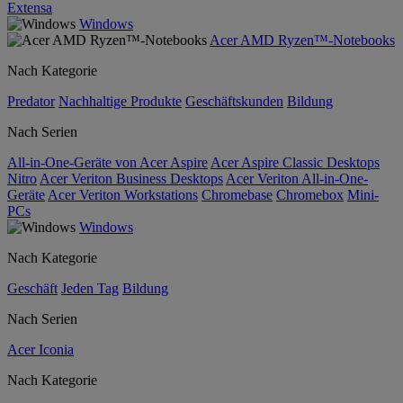
Extensa
Windows
Acer AMD Ryzen™-Notebooks
Nach Kategorie
Predator
Nachhaltige Produkte
Geschäftskunden
Bildung
Nach Serien
All-in-One-Geräte von Acer Aspire
Acer Aspire Classic Desktops
Nitro
Acer Veriton Business Desktops
Acer Veriton All-in-One-
Geräte
Acer Veriton Workstations
Chromebase
Chromebox
Mini-
PCs
Windows
Nach Kategorie
Geschäft
Jeden Tag
Bildung
Nach Serien
Acer Iconia
Nach Kategorie