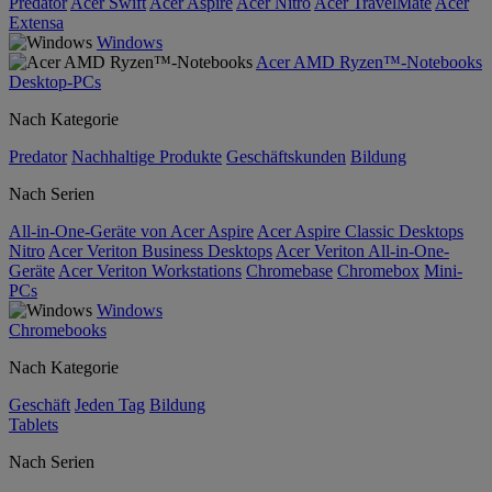
Predator
Acer Swift
Acer Aspire
Acer Nitro
Acer TravelMate
Acer
Extensa
Windows
Acer AMD Ryzen™-Notebooks
Desktop-PCs
Nach Kategorie
Predator
Nachhaltige Produkte
Geschäftskunden
Bildung
Nach Serien
All-in-One-Geräte von Acer Aspire
Acer Aspire Classic Desktops
Nitro
Acer Veriton Business Desktops
Acer Veriton All-in-One-
Geräte
Acer Veriton Workstations
Chromebase
Chromebox
Mini-
PCs
Windows
Chromebooks
Nach Kategorie
Geschäft
Jeden Tag
Bildung
Tablets
Nach Serien