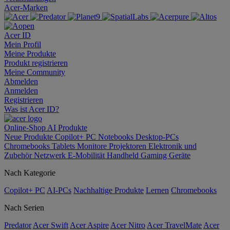
Acer-Marken
Acer ID
Mein Profil
Meine Produkte
Produkt registrieren
Meine Community
Abmelden
Anmelden
Registrieren
Was ist Acer ID?
Online-Shop
AI
Produkte
Neue Produkte
Copilot+ PC
Notebooks
Desktop-PCs
Chromebooks
Tablets
Monitore
Projektoren
Elektronik und
Zubehör
Netzwerk
E-Mobilität
Handheld Gaming
Geräte
Nach Kategorie
Copilot+ PC
AI-PCs
Nachhaltige Produkte
Lernen
Chromebooks
Nach Serien
Predator
Acer Swift
Acer Aspire
Acer Nitro
Acer TravelMate
Acer