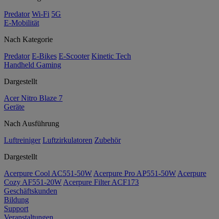
Predator
Wi-Fi
5G
E-Mobilität
Nach Kategorie
Predator
E-Bikes
E-Scooter
Kinetic Tech
Handheld Gaming
Dargestellt
Acer Nitro Blaze 7
Geräte
Nach Ausführung
Luftreiniger
Luftzirkulatoren
Zubehör
Dargestellt
Acerpure Cool AC551-50W
Acerpure Pro AP551-50W
Acerpure
Cozy AF551-20W
Acerpure Filter ACF173
Geschäftskunden
Bildung
Support
Veranstaltungen