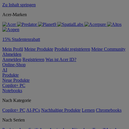
Zu Inhalt springen
Acer-Marken
15% Studentenrabatt
Mein Profil
Meine Produkte
Produkt registrieren
Meine Community
Abmelden
Anmelden
Registrieren
Was ist Acer ID?
Online-Shop
AI
Produkte
Neue Produkte
Copilot+ PC
Notebooks
Nach Kategorie
Copilot+ PC
AI-PCs
Nachhaltige Produkte
Lernen
Chromebooks
Nach Serien