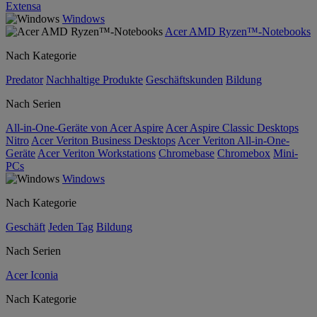
Extensa
Windows
Acer AMD Ryzen™-Notebooks
Nach Kategorie
Predator
Nachhaltige Produkte
Geschäftskunden
Bildung
Nach Serien
All-in-One-Geräte von Acer Aspire
Acer Aspire Classic Desktops
Nitro
Acer Veriton Business Desktops
Acer Veriton All-in-One-
Geräte
Acer Veriton Workstations
Chromebase
Chromebox
Mini-
PCs
Windows
Nach Kategorie
Geschäft
Jeden Tag
Bildung
Nach Serien
Acer Iconia
Nach Kategorie