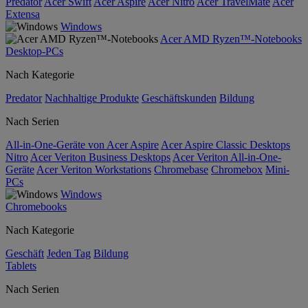
Predator
Acer Swift
Acer Aspire
Acer Nitro
Acer TravelMate
Acer
Extensa
Windows
Acer AMD Ryzen™-Notebooks
Desktop-PCs
Nach Kategorie
Predator
Nachhaltige Produkte
Geschäftskunden
Bildung
Nach Serien
All-in-One-Geräte von Acer Aspire
Acer Aspire Classic Desktops
Nitro
Acer Veriton Business Desktops
Acer Veriton All-in-One-
Geräte
Acer Veriton Workstations
Chromebase
Chromebox
Mini-
PCs
Windows
Chromebooks
Nach Kategorie
Geschäft
Jeden Tag
Bildung
Tablets
Nach Serien