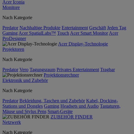
Acer Iconia
Monitore
Nach Kategorie
Predator
Nachhaltige Produkte
Entertainment
Geschäft
Jeden Tag
Gaming
Acer SpatialLabs™
Touch
Acer Smart Monitor
Acer
ProDesigner
Acer Display-Technologie
Projektoren
Nach Kategorie
Predator
Vero
Tagungsraum
Privates Entertainment
Tragbar
Projektionsrechner
Elektronik und Zubehör
Nach Kategorie
Predator
Bekleidung, Taschen und Zubehör
Kabel, Docking-
Stations und Dongles
Gaming
Headsets und Audio
Tastaturen,
Mäuse und Stylus Pens
Smart-Geräte
ZUBEHÖR FINDER
Netzwerk
Nach Kategorie