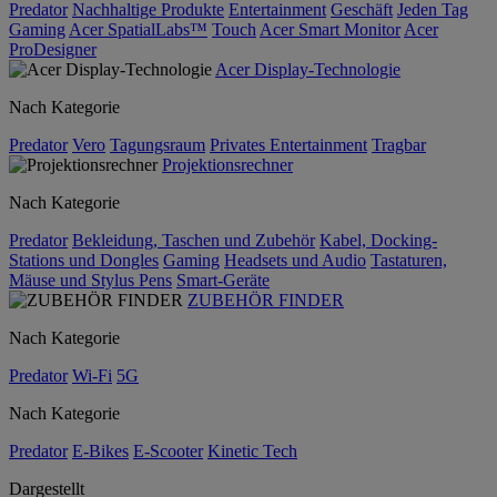
Predator
Nachhaltige Produkte
Entertainment
Geschäft
Jeden Tag
Gaming
Acer SpatialLabs™
Touch
Acer Smart Monitor
Acer
ProDesigner
Acer Display-Technologie
Nach Kategorie
Predator
Vero
Tagungsraum
Privates Entertainment
Tragbar
Projektionsrechner
Nach Kategorie
Predator
Bekleidung, Taschen und Zubehör
Kabel, Docking-
Stations und Dongles
Gaming
Headsets und Audio
Tastaturen,
Mäuse und Stylus Pens
Smart-Geräte
ZUBEHÖR FINDER
Nach Kategorie
Predator
Wi-Fi
5G
Nach Kategorie
Predator
E-Bikes
E-Scooter
Kinetic Tech
Dargestellt