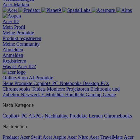
Acer-Marken
Acer ID
Mein Profil
Meine Produkte
Produkt registrieren
Meine Community
Abmelden
Anmelden
Registrieren
Was ist Acer ID?
Online-Shop
AI
Produkte
Neue Produkte
Copilot+ PC
Notebooks
Desktop-PCs
Chromebooks
Tablets
Monitore
Projektoren
Elektronik und
Zubehör
Netzwerk
E-Mobilität
Handheld Gaming
Geräte
Nach Kategorie
Copilot+ PC
AI-PCs
Nachhaltige Produkte
Lernen
Chromebooks
Nach Serien
Predator
Acer Swift
Acer Aspire
Acer Nitro
Acer TravelMate
Acer