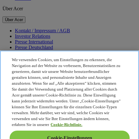
Über Acer
Über Acer
Kontakt / Impressum / AGB
Investor Relations
Presse International
Presse Deutschland
Auszeichnungen
Veranstaltungen
Wir verwenden Cookies, um Einstellungen zu erkennen, die
Karriere
Navigation auf der Website zu verbessern, Benutzerstatistiken zu
generieren, damit wir unsere Website benutzerfreundlicher
Nachhaltigkeit
gestalten können, und personalisierte Inhalte und Anzeigen
anzubieten. Wenn Sie auf „Alle akzeptieren“ klicken, stimmen
Nachhaltigkeit
Sie damit der Verwendung und Platzierung aller Cookies durch
Acer gemäß unserer Cookie-Richtlinie zu. Diese Einwilligung
Corporate Social Responsibility
kann jederzeit widerrufen werden. Unter „Cookie-Einstellungen“
CO2-Bilanz unserer Produkte
können Sie Ihre Einstellungen für die einzelnen Cookie-Typen
Earthion
verwalten. Mehr darüber, wer wir sind, welche Cookies wir
Datenschutzrichtlinie
verwenden und wie Sie Ihre Einstellungen ändern können,
Cookie-Richtlinie
erfahren Sie in unserer
Cookie-Richtlinie.
Rechtlicher Hinweis
Zusätzliche rechtliche Informationen
Cookie-Einstellungen