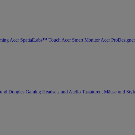
ming
Acer SpatialLabs™
Touch
Acer Smart Monitor
Acer ProDesigner
 und Dongles
Gaming
Headsets und Audio
Tastaturen, Mäuse und Styl