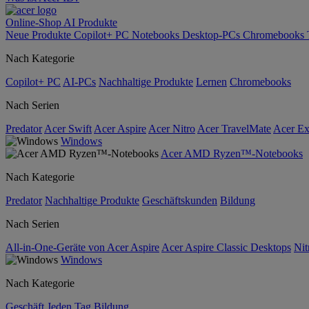
Online-Shop
AI
Produkte
Neue Produkte
Copilot+ PC
Notebooks
Desktop-PCs
Chromebooks
Nach Kategorie
Copilot+ PC
AI-PCs
Nachhaltige Produkte
Lernen
Chromebooks
Nach Serien
Predator
Acer Swift
Acer Aspire
Acer Nitro
Acer TravelMate
Acer Ex
Windows
Acer AMD Ryzen™-Notebooks
Nach Kategorie
Predator
Nachhaltige Produkte
Geschäftskunden
Bildung
Nach Serien
All-in-One-Geräte von Acer Aspire
Acer Aspire Classic Desktops
Nit
Windows
Nach Kategorie
Geschäft
Jeden Tag
Bildung