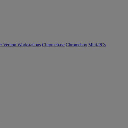
r Veriton Workstations
Chromebase
Chromebox
Mini-PCs