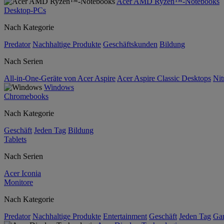
Acer AMD Ryzen™-Notebooks
Desktop-PCs
Nach Kategorie
Predator
Nachhaltige Produkte
Geschäftskunden
Bildung
Nach Serien
All-in-One-Geräte von Acer Aspire
Acer Aspire Classic Desktops
Nit
Windows
Chromebooks
Nach Kategorie
Geschäft
Jeden Tag
Bildung
Tablets
Nach Serien
Acer Iconia
Monitore
Nach Kategorie
Predator
Nachhaltige Produkte
Entertainment
Geschäft
Jeden Tag
Ga