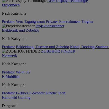
Acer Display-Technologie
Projektoren
Nach Kategorie
Predator
Vero
Tagungsraum
Privates Entertainment
Tragbar
Projektionsrechner
Elektronik und Zubehör
Nach Kategorie
Predator
Bekleidung, Taschen und Zubehör
Kabel, Docking-Stations
ZUBEHÖR FINDER
Netzwerk
Nach Kategorie
Predator
Wi-Fi
5G
E-Mobilität
Nach Kategorie
Predator
E-Bikes
E-Scooter
Kinetic Tech
Handheld Gaming
Dargestellt