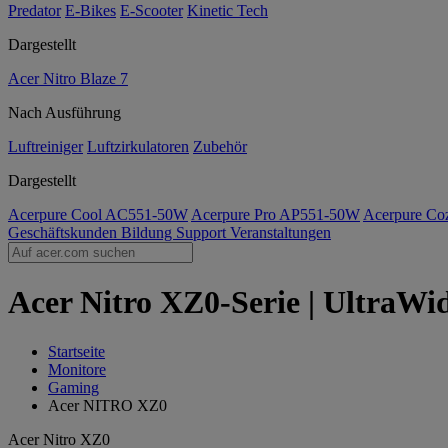
Predator
E-Bikes
E-Scooter
Kinetic Tech
Dargestellt
Acer Nitro Blaze 7
Nach Ausführung
Luftreiniger
Luftzirkulatoren
Zubehör
Dargestellt
Acerpure Cool AC551-50W
Acerpure Pro AP551-50W
Acerpure C
Geschäftskunden
Bildung
Support
Veranstaltungen
Acer Nitro XZ0-Serie | UltraW
Startseite
Monitore
Gaming
Acer NITRO XZ0
Acer Nitro XZ0