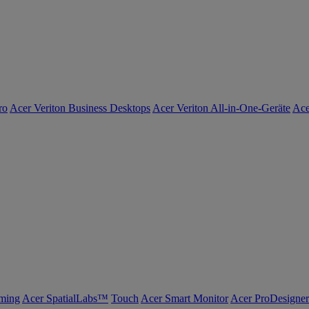
ro
Acer Veriton Business Desktops
Acer Veriton All-in-One-Geräte
Ace
ming
Acer SpatialLabs™
Touch
Acer Smart Monitor
Acer ProDesigner