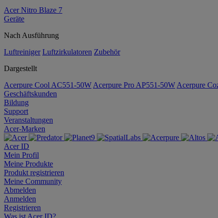
Acer Nitro Blaze 7
Geräte
Nach Ausführung
Luftreiniger
Luftzirkulatoren
Zubehör
Dargestellt
Acerpure Cool AC551-50W
Acerpure Pro AP551-50W
Acerpure C
Geschäftskunden
Bildung
Support
Veranstaltungen
Acer-Marken
Acer ID
Mein Profil
Meine Produkte
Produkt registrieren
Meine Community
Abmelden
Anmelden
Registrieren
Was ist Acer ID?