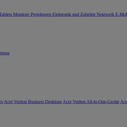
Tablets
Monitore
Projektoren
Elektronik und Zubehör
Netzwerk
E-Mob
tensa
ro
Acer Veriton Business Desktops
Acer Veriton All-in-One-Geräte
Ace