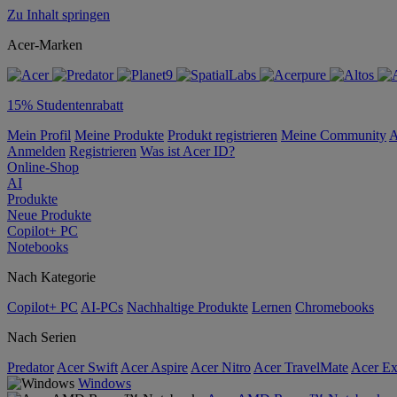
Zu Inhalt springen
Acer-Marken
15% Studentenrabatt
Mein Profil
Meine Produkte
Produkt registrieren
Meine Community
A
Anmelden
Registrieren
Was ist Acer ID?
Online-Shop
AI
Produkte
Neue Produkte
Copilot+ PC
Notebooks
Nach Kategorie
Copilot+ PC
AI-PCs
Nachhaltige Produkte
Lernen
Chromebooks
Nach Serien
Predator
Acer Swift
Acer Aspire
Acer Nitro
Acer TravelMate
Acer Ex
Windows