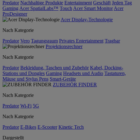
Predator
Nachhaltige Produkte
Entertainment
Geschäft
Jeden Tag
Gaming
Acer SpatialLabs™
Touch
Acer Smart Monitor
Acer
ProDesigner
Acer Display-Technologie
Nach Kategorie
Predator
Vero
Tagungsraum
Privates Entertainment
Tragbar
Projektionsrechner
Nach Kategorie
Predator
Bekleidung, Taschen und Zubehör
Kabel, Docking-
Stations und Dongles
Gaming
Headsets und Audio
Tastaturen,
Mäuse und Stylus Pens
Smart-Geräte
ZUBEHÖR FINDER
Nach Kategorie
Predator
Wi-Fi
5G
Nach Kategorie
Predator
E-Bikes
E-Scooter
Kinetic Tech
Dargestellt