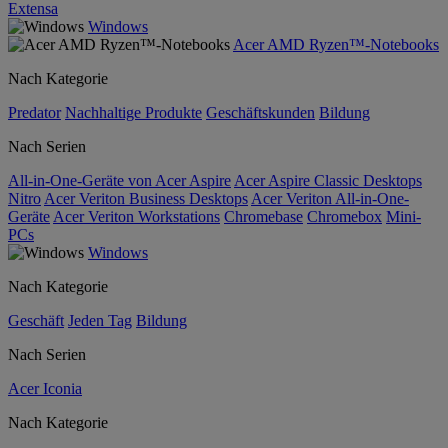
Extensa
Windows
Acer AMD Ryzen™-Notebooks
Nach Kategorie
Predator
Nachhaltige Produkte
Geschäftskunden
Bildung
Nach Serien
All-in-One-Geräte von Acer Aspire
Acer Aspire Classic Desktops
Nitro
Acer Veriton Business Desktops
Acer Veriton All-in-One-
Geräte
Acer Veriton Workstations
Chromebase
Chromebox
Mini-
PCs
Windows
Nach Kategorie
Geschäft
Jeden Tag
Bildung
Nach Serien
Acer Iconia
Nach Kategorie