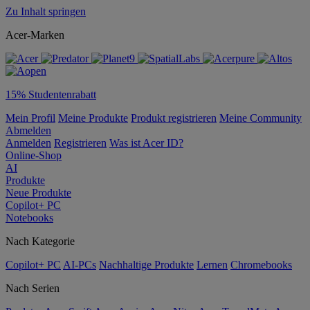
Zu Inhalt springen
Acer-Marken
15% Studentenrabatt
Mein Profil
Meine Produkte
Produkt registrieren
Meine Community
Abmelden
Anmelden
Registrieren
Was ist Acer ID?
Online-Shop
AI
Produkte
Neue Produkte
Copilot+ PC
Notebooks
Nach Kategorie
Copilot+ PC
AI-PCs
Nachhaltige Produkte
Lernen
Chromebooks
Nach Serien