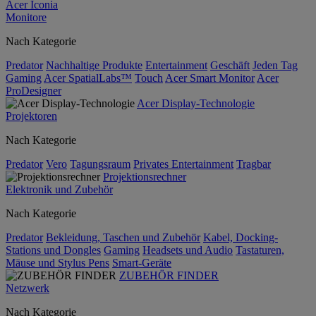
Acer Iconia
Monitore
Nach Kategorie
Predator
Nachhaltige Produkte
Entertainment
Geschäft
Jeden Tag
Gaming
Acer SpatialLabs™
Touch
Acer Smart Monitor
Acer
ProDesigner
Acer Display-Technologie
Projektoren
Nach Kategorie
Predator
Vero
Tagungsraum
Privates Entertainment
Tragbar
Projektionsrechner
Elektronik und Zubehör
Nach Kategorie
Predator
Bekleidung, Taschen und Zubehör
Kabel, Docking-
Stations und Dongles
Gaming
Headsets und Audio
Tastaturen,
Mäuse und Stylus Pens
Smart-Geräte
ZUBEHÖR FINDER
Netzwerk
Nach Kategorie