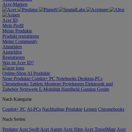
Acer-Marken
Acer ID
Mein Profil
Meine Produkte
Produkt registrieren
Meine Community
Abmelden
Anmelden
Registrieren
Was ist Acer ID?
Online-Shop
AI
Produkte
Neue Produkte
Copilot+ PC
Notebooks
Desktop-PCs
Chromebooks
Tablets
Monitore
Projektoren
Elektronik und
Zubehör
Netzwerk
E-Mobilität
Handheld Gaming
Geräte
Nach Kategorie
Copilot+ PC
AI-PCs
Nachhaltige Produkte
Lernen
Chromebooks
Nach Serien
Predator
Acer Swift
Acer Aspire
Acer Nitro
Acer TravelMate
Acer