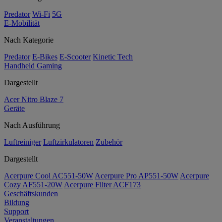
Predator
Wi-Fi
5G
E-Mobilität
Nach Kategorie
Predator
E-Bikes
E-Scooter
Kinetic Tech
Handheld Gaming
Dargestellt
Acer Nitro Blaze 7
Geräte
Nach Ausführung
Luftreiniger
Luftzirkulatoren
Zubehör
Dargestellt
Acerpure Cool AC551-50W
Acerpure Pro AP551-50W
Acerpure
Cozy AF551-20W
Acerpure Filter ACF173
Geschäftskunden
Bildung
Support
Veranstaltungen