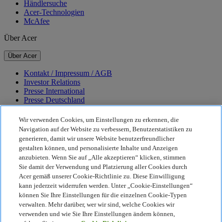
Händlersuche
Acer-Technologien
McAfee
Über Acer
Über Acer
Kontakt / Impressum / AGB
Investor Relations
Presse International
Presse Deutschland
Auszeichnungen
Veranstaltungen
Wir verwenden Cookies, um Einstellungen zu erkennen, die
Karriere
Navigation auf der Website zu verbessern, Benutzerstatistiken zu
generieren, damit wir unsere Website benutzerfreundlicher
Nachhaltigkeit
gestalten können, und personalisierte Inhalte und Anzeigen
anzubieten. Wenn Sie auf „Alle akzeptieren“ klicken, stimmen
Nachhaltigkeit
Sie damit der Verwendung und Platzierung aller Cookies durch
Acer gemäß unserer Cookie-Richtlinie zu. Diese Einwilligung
Corporate Social Responsibility
kann jederzeit widerrufen werden. Unter „Cookie-Einstellungen“
CO2-Bilanz unserer Produkte
können Sie Ihre Einstellungen für die einzelnen Cookie-Typen
Earthion
verwalten. Mehr darüber, wer wir sind, welche Cookies wir
Datenschutzrichtlinie
verwenden und wie Sie Ihre Einstellungen ändern können,