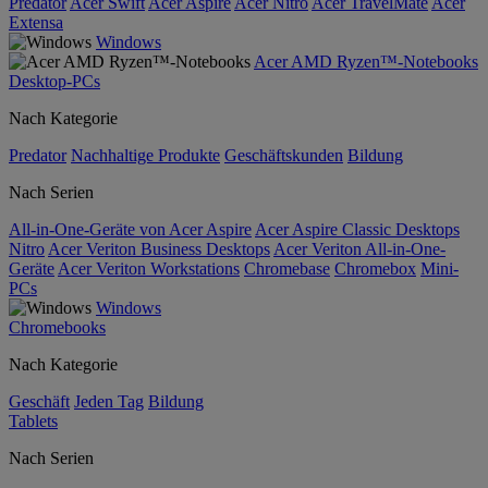
Predator
Acer Swift
Acer Aspire
Acer Nitro
Acer TravelMate
Acer
Extensa
Windows
Acer AMD Ryzen™-Notebooks
Desktop-PCs
Nach Kategorie
Predator
Nachhaltige Produkte
Geschäftskunden
Bildung
Nach Serien
All-in-One-Geräte von Acer Aspire
Acer Aspire Classic Desktops
Nitro
Acer Veriton Business Desktops
Acer Veriton All-in-One-
Geräte
Acer Veriton Workstations
Chromebase
Chromebox
Mini-
PCs
Windows
Chromebooks
Nach Kategorie
Geschäft
Jeden Tag
Bildung
Tablets
Nach Serien