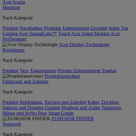
Acer Iconia
Monitore
Nach Kategorie
Predator
Nachhaltige Produkte
Entertainment
Geschäft
Jeden Tag
Gaming
Acer SpatialLabs™
Touch
Acer Smart Monitor
Acer
ProDesigner
Acer Display-Technologie
Projektoren
Nach Kategorie
Predator
Vero
Tagungsraum
Privates Entertainment
Tragbar
Projektionsrechner
Elektronik und Zubehör
Nach Kategorie
Predator
Bekleidung, Taschen und Zubehör
Kabel, Docking-
Stations und Dongles
Gaming
Headsets und Audio
Tastaturen,
Mäuse und Stylus Pens
Smart-Geräte
ZUBEHÖR FINDER
Netzwerk
Nach Kategorie