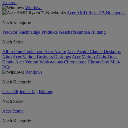
Extensa
Windows
Acer AMD Ryzen™-Notebooks
Nach Kategorie
Predator
Nachhaltige Produkte
Geschäftskunden
Bildung
Nach Serien
All-in-One-Geräte von Acer Aspire
Acer Aspire Classic Desktops
Nitro
Acer Veriton Business Desktops
Acer Veriton All-in-One-
Geräte
Acer Veriton Workstations
Chromebase
Chromebox
Mini-
PCs
Windows
Nach Kategorie
Geschäft
Jeden Tag
Bildung
Nach Serien
Acer Iconia
Nach Kategorie