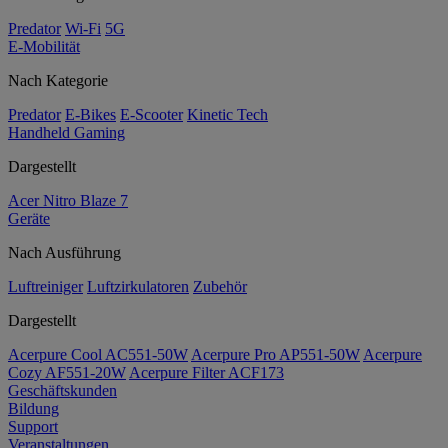
Predator
Wi-Fi
5G
E-Mobilität
Nach Kategorie
Predator
E-Bikes
E-Scooter
Kinetic Tech
Handheld Gaming
Dargestellt
Acer Nitro Blaze 7
Geräte
Nach Ausführung
Luftreiniger
Luftzirkulatoren
Zubehör
Dargestellt
Acerpure Cool AC551-50W
Acerpure Pro AP551-50W
Acerpure
Cozy AF551-20W
Acerpure Filter ACF173
Geschäftskunden
Bildung
Support
Veranstaltungen