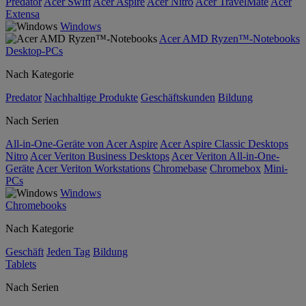
Predator
Acer Swift
Acer Aspire
Acer Nitro
Acer TravelMate
Acer
Extensa
Windows
Acer AMD Ryzen™-Notebooks
Desktop-PCs
Nach Kategorie
Predator
Nachhaltige Produkte
Geschäftskunden
Bildung
Nach Serien
All-in-One-Geräte von Acer Aspire
Acer Aspire Classic Desktops
Nitro
Acer Veriton Business Desktops
Acer Veriton All-in-One-
Geräte
Acer Veriton Workstations
Chromebase
Chromebox
Mini-
PCs
Windows
Chromebooks
Nach Kategorie
Geschäft
Jeden Tag
Bildung
Tablets
Nach Serien