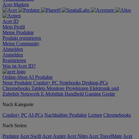
Acer-Marken
Acer ID
Mein Profil
Meine Produkte
Produkt registrieren
Meine Community
Abmelden
Anmelden
Registrieren
Was ist Acer ID?
Online-Shop
AI
Produkte
Neue Produkte
Copilot+ PC
Notebooks
Desktop-PCs
Chromebooks
Tablets
Monitore
Projektoren
Elektronik und
Zubehör
Netzwerk
E-Mobilität
Handheld Gaming
Geräte
Nach Kategorie
Copilot+ PC
AI-PCs
Nachhaltige Produkte
Lernen
Chromebooks
Nach Serien
Predator
Acer Swift
Acer Aspire
Acer Nitro
Acer TravelMate
Acer