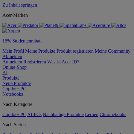
Zu Inhalt springen
Acer-Marken
15% Studentenrabatt
Mein Profil
Meine Produkte
Produkt registrieren
Meine Community
Abmelden
Anmelden
Registrieren
Was ist Acer ID?
Online-Shop
AI
Produkte
Neue Produkte
Copilot+ PC
Notebooks
Nach Kategorie
Copilot+ PC
AI-PCs
Nachhaltige Produkte
Lernen
Chromebooks
Nach Serien