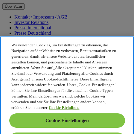
Über Acer
Kontakt / Impressum / AGB
Investor Relations
Presse International
Presse Deutschland
Auszeichnungen
Veranstaltungen
Wir verwenden Cookies, um Einstellungen zu erkennen, die
Karriere
Navigation auf der Website zu verbessern, Benutzerstatistiken zu
generieren, damit wir unsere Website benutzerfreundlicher
Nachhaltigkeit
gestalten können, und personalisierte Inhalte und Anzeigen
anzubieten. Wenn Sie auf „Alle akzeptieren“ klicken, stimmen
Nachhaltigkeit
Sie damit der Verwendung und Platzierung aller Cookies durch
Acer gemäß unserer Cookie-Richtlinie zu. Diese Einwilligung
Corporate Social Responsibility
kann jederzeit widerrufen werden. Unter „Cookie-Einstellungen“
CO2-Bilanz unserer Produkte
können Sie Ihre Einstellungen für die einzelnen Cookie-Typen
Earthion
verwalten. Mehr darüber, wer wir sind, welche Cookies wir
Datenschutzrichtlinie
verwenden und wie Sie Ihre Einstellungen ändern können,
Cookie-Richtlinie
erfahren Sie in unserer
Cookie-Richtlinie.
Rechtlicher Hinweis
Zusätzliche rechtliche Informationen
Cookie-Einstellungen
Barrierefreiheitsrichtlinie
Cookie-Einstellungen
Deutschland - Deutsch