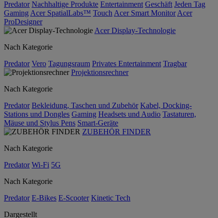
Predator
Nachhaltige Produkte
Entertainment
Geschäft
Jeden Tag
Gaming
Acer SpatialLabs™
Touch
Acer Smart Monitor
Acer
ProDesigner
Acer Display-Technologie
Nach Kategorie
Predator
Vero
Tagungsraum
Privates Entertainment
Tragbar
Projektionsrechner
Nach Kategorie
Predator
Bekleidung, Taschen und Zubehör
Kabel, Docking-
Stations und Dongles
Gaming
Headsets und Audio
Tastaturen,
Mäuse und Stylus Pens
Smart-Geräte
ZUBEHÖR FINDER
Nach Kategorie
Predator
Wi-Fi
5G
Nach Kategorie
Predator
E-Bikes
E-Scooter
Kinetic Tech
Dargestellt