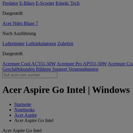
Predator
E-Bikes
E-Scooter
Kinetic Tech
Dargestellt
Acer Nitro Blaze 7
Nach Ausführung
Luftreiniger
Luftzirkulatoren
Zubehör
Dargestellt
Acerpure Cool AC551-50W
Acerpure Pro AP551-50W
Acerpure C
Geschäftskunden
Bildung
Support
Veranstaltungen
Acer Aspire Go Intel | Windows
Startseite
Notebooks
Acer Aspire
Acer Aspire Go Intel
Acer Aspire Go Intel