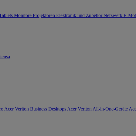
Tablets
Monitore
Projektoren
Elektronik und Zubehör
Netzwerk
E-Mob
tensa
ro
Acer Veriton Business Desktops
Acer Veriton All-in-One-Geräte
Ace