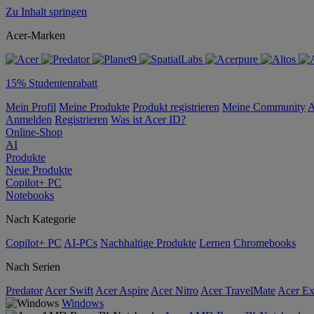
Zu Inhalt springen
Acer-Marken
15% Studentenrabatt
Mein Profil
Meine Produkte
Produkt registrieren
Meine Community
A
Anmelden
Registrieren
Was ist Acer ID?
Online-Shop
AI
Produkte
Neue Produkte
Copilot+ PC
Notebooks
Nach Kategorie
Copilot+ PC
AI-PCs
Nachhaltige Produkte
Lernen
Chromebooks
Nach Serien
Predator
Acer Swift
Acer Aspire
Acer Nitro
Acer TravelMate
Acer Ex
Windows