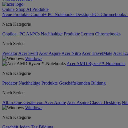
Online-Shop
AI
Produkte
Neue Produkte
Copilot+ PC
Notebooks
Desktop-PCs
Chromebooks
Nach Kategorie
Copilot+ PC
AI-PCs
Nachhaltige Produkte
Lernen
Chromebooks
Nach Serien
Predator
Acer Swift
Acer Aspire
Acer Nitro
Acer TravelMate
Acer Ex
Windows
Acer AMD Ryzen™-Notebooks
Nach Kategorie
Predator
Nachhaltige Produkte
Geschäftskunden
Bildung
Nach Serien
All-in-One-Geräte von Acer Aspire
Acer Aspire Classic Desktops
Nit
Windows
Nach Kategorie
Geschäft
Jeden Tag
Bildung