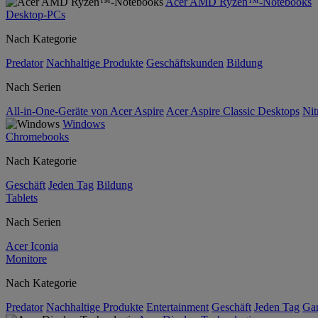
Acer AMD Ryzen™-Notebooks
Desktop-PCs
Nach Kategorie
Predator
Nachhaltige Produkte
Geschäftskunden
Bildung
Nach Serien
All-in-One-Geräte von Acer Aspire
Acer Aspire Classic Desktops
Nit
Windows
Chromebooks
Nach Kategorie
Geschäft
Jeden Tag
Bildung
Tablets
Nach Serien
Acer Iconia
Monitore
Nach Kategorie
Predator
Nachhaltige Produkte
Entertainment
Geschäft
Jeden Tag
Ga