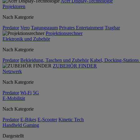
Acer Display-Technologie
Projektoren
Nach Kategorie
Predator
Vero
Tagungsraum
Privates Entertainment
Tragbar
Projektionsrechner
Elektronik und Zubehör
Nach Kategorie
Predator
Bekleidung, Taschen und Zubehör
Kabel, Docking-Stations
ZUBEHÖR FINDER
Netzwerk
Nach Kategorie
Predator
Wi-Fi
5G
E-Mobilität
Nach Kategorie
Predator
E-Bikes
E-Scooter
Kinetic Tech
Handheld Gaming
Dargestellt