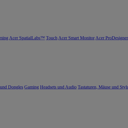
ming
Acer SpatialLabs™
Touch
Acer Smart Monitor
Acer ProDesigner
 und Dongles
Gaming
Headsets und Audio
Tastaturen, Mäuse und Styl