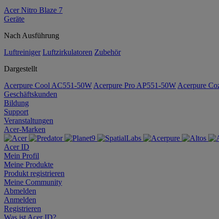
Acer Nitro Blaze 7
Geräte
Nach Ausführung
Luftreiniger
Luftzirkulatoren
Zubehör
Dargestellt
Acerpure Cool AC551-50W
Acerpure Pro AP551-50W
Acerpure C
Geschäftskunden
Bildung
Support
Veranstaltungen
Acer-Marken
Acer ID
Mein Profil
Meine Produkte
Produkt registrieren
Meine Community
Abmelden
Anmelden
Registrieren
Was ist Acer ID?