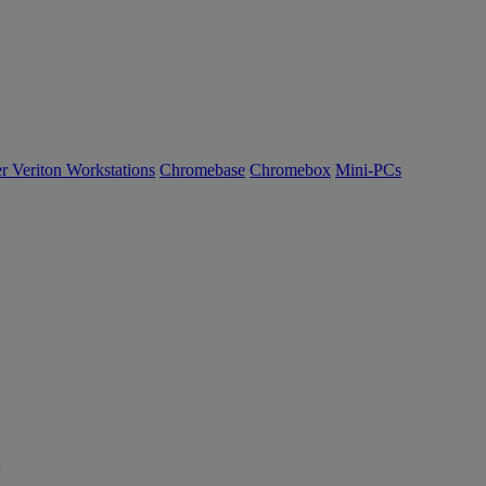
r Veriton Workstations
Chromebase
Chromebox
Mini-PCs