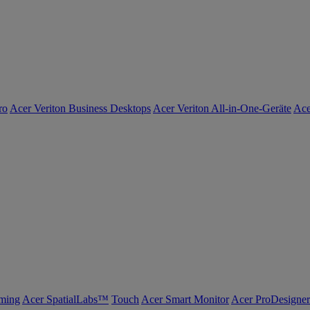
ro
Acer Veriton Business Desktops
Acer Veriton All-in-One-Geräte
Ace
ming
Acer SpatialLabs™
Touch
Acer Smart Monitor
Acer ProDesigner