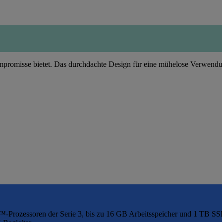
romisse bietet. Das durchdachte Design für eine mühelose Verwendung i
-Prozessoren der Serie 3, bis zu 16 GB Arbeitsspeicher und 1 TB SS