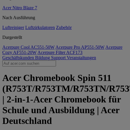
Acer Nitro Blaze 7
Nach Ausführung
Luftreiniger
Luftzirkulatoren
Zubehör
Dargestellt
Acerpure Cool AC551-50W
Acerpure Pro AP551-50W
Acerpure
Cozy AF551-20W
Acerpure Filter ACF173
Geschäftskunden
Bildung
Support
Veranstaltungen
Acer Chromebook Spin 511
(R753T/R753TM/R753TN/R75
| 2-in-1-Acer Chromebook für
Schule und Ausbildung | Acer
Deutschland