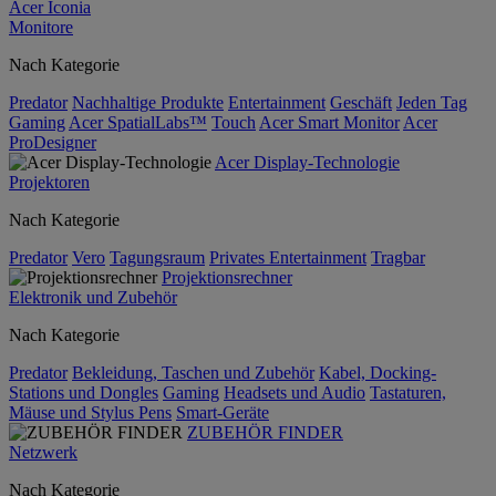
Acer Iconia
Monitore
Nach Kategorie
Predator
Nachhaltige Produkte
Entertainment
Geschäft
Jeden Tag
Gaming
Acer SpatialLabs™
Touch
Acer Smart Monitor
Acer
ProDesigner
Acer Display-Technologie
Projektoren
Nach Kategorie
Predator
Vero
Tagungsraum
Privates Entertainment
Tragbar
Projektionsrechner
Elektronik und Zubehör
Nach Kategorie
Predator
Bekleidung, Taschen und Zubehör
Kabel, Docking-
Stations und Dongles
Gaming
Headsets und Audio
Tastaturen,
Mäuse und Stylus Pens
Smart-Geräte
ZUBEHÖR FINDER
Netzwerk
Nach Kategorie