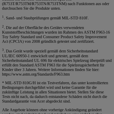
(R753T/R753TM/R753TN/R753TNM) nach Funktionen aus oder
durchsuchen Sie die Produkte unten.
1
. Sand- und Staubprüfungen gemäß MIL-STD 810F.
2
. Die auf der Oberfläche des Gerätes verwendeten
Kunststoffbeschichtungen wurden im Rahmen des ASTM F963-16
Toy Safety Standard und Consumer Product Safety Improvement
Act (CPCIA) von 2008 gründlich getestet und zertifiziert.
3
. Das Gerät wurde speziell gemäß dem Sicherheitsstandard
UL/IEC 60950-1 entwickelt und getestet, gemäß dem
Sicherheitsstandard UL 696 für elektrisches Spielzeug überprüft und
erfüllt den Standard ASTM F963 für die Spielzeugsicherheit für
Kinder über 3 Jahren. Weitere Informationen finden Sie hier:
https://www.astm.org/Standards/F963.htm
* MIL-STD 810G/H ist ein Testverfahren, das unter kontrollierten
Bedingungen durchgeführt wird und keine Garantie für die
zukünftige Leistung in allen Situationen bietet. Stellen Sie diese
Tests nicht nach, da dadurch entstandene Schäden nicht durch die
Standardgarantie von Acer abgedeckt sind.
Alle Angebote können ohne vorherige Ankündigung geändert