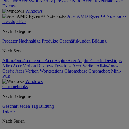
Predator
Acer Swift
Acer Aspire
Acer Nitro
Acer TravelMate
Acer
Extensa
Windows
Acer AMD Ryzen™-Notebooks
Desktop-PCs
Nach Kategorie
Predator
Nachhaltige Produkte
Geschäftskunden
Bildung
Nach Serien
All-in-One-Geräte von Acer Aspire
Acer Aspire Classic Desktops
Nitro
Acer Veriton Business Desktops
Acer Veriton All-in-One-
Geräte
Acer Veriton Workstations
Chromebase
Chromebox
Mini-
PCs
Windows
Chromebooks
Nach Kategorie
Geschäft
Jeden Tag
Bildung
Tablets
Nach Serien