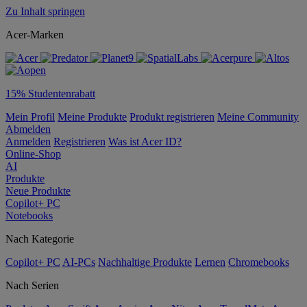
Zu Inhalt springen
Acer-Marken
15% Studentenrabatt
Mein Profil
Meine Produkte
Produkt registrieren
Meine Community
Abmelden
Anmelden
Registrieren
Was ist Acer ID?
Online-Shop
AI
Produkte
Neue Produkte
Copilot+ PC
Notebooks
Nach Kategorie
Copilot+ PC
AI-PCs
Nachhaltige Produkte
Lernen
Chromebooks
Nach Serien