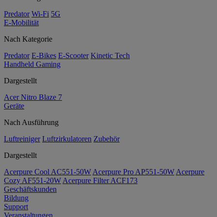
Predator
Wi-Fi
5G
E-Mobilität
Nach Kategorie
Predator
E-Bikes
E-Scooter
Kinetic Tech
Handheld Gaming
Dargestellt
Acer Nitro Blaze 7
Geräte
Nach Ausführung
Luftreiniger
Luftzirkulatoren
Zubehör
Dargestellt
Acerpure Cool AC551-50W
Acerpure Pro AP551-50W
Acerpure
Cozy AF551-20W
Acerpure Filter ACF173
Geschäftskunden
Bildung
Support
Veranstaltungen