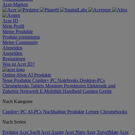
Acer-Marken
Acer ID
Mein Profil
Meine Produkte
Produkt registrieren
Meine Community
Abmelden
Anmelden
Registrieren
Was ist Acer ID?
Online-Shop
AI
Produkte
Neue Produkte
Copilot+ PC
Notebooks
Desktop-PCs
Chromebooks
Tablets
Monitore
Projektoren
Elektronik und
Zubehör
Netzwerk
E-Mobilität
Handheld Gaming
Geräte
Nach Kategorie
Copilot+ PC
AI-PCs
Nachhaltige Produkte
Lernen
Chromebooks
Nach Serien
Predator
Acer Swift
Acer Aspire
Acer Nitro
Acer TravelMate
Acer