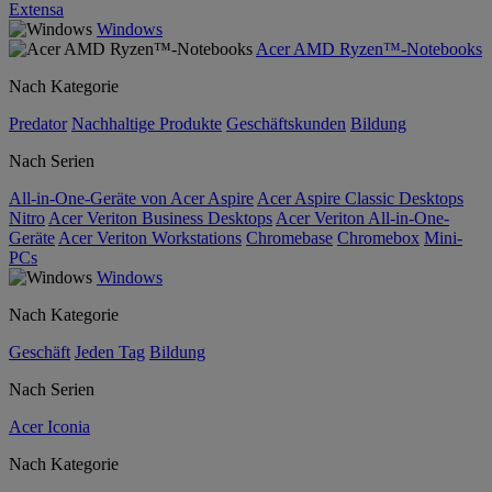
Extensa
Windows
Acer AMD Ryzen™-Notebooks
Nach Kategorie
Predator
Nachhaltige Produkte
Geschäftskunden
Bildung
Nach Serien
All-in-One-Geräte von Acer Aspire
Acer Aspire Classic Desktops
Nitro
Acer Veriton Business Desktops
Acer Veriton All-in-One-
Geräte
Acer Veriton Workstations
Chromebase
Chromebox
Mini-
PCs
Windows
Nach Kategorie
Geschäft
Jeden Tag
Bildung
Nach Serien
Acer Iconia
Nach Kategorie