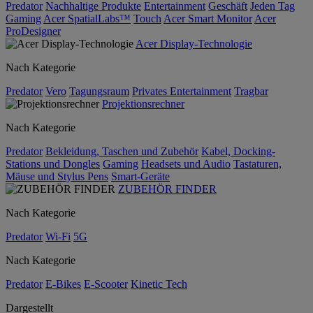
Predator
Nachhaltige Produkte
Entertainment
Geschäft
Jeden Tag
Gaming
Acer SpatialLabs™
Touch
Acer Smart Monitor
Acer
ProDesigner
Acer Display-Technologie
Nach Kategorie
Predator
Vero
Tagungsraum
Privates Entertainment
Tragbar
Projektionsrechner
Nach Kategorie
Predator
Bekleidung, Taschen und Zubehör
Kabel, Docking-
Stations und Dongles
Gaming
Headsets und Audio
Tastaturen,
Mäuse und Stylus Pens
Smart-Geräte
ZUBEHÖR FINDER
Nach Kategorie
Predator
Wi-Fi
5G
Nach Kategorie
Predator
E-Bikes
E-Scooter
Kinetic Tech
Dargestellt