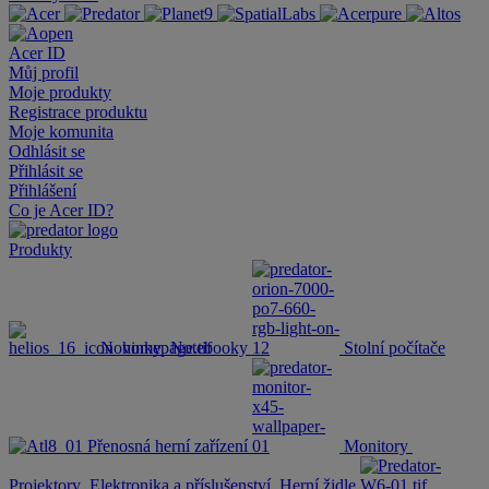
Acer ID
Můj profil
Moje produkty
Registrace produktu
Moje komunita
Odhlásit se
Přihlásit se
Přihlášení
Co je Acer ID?
Produkty
Novinky
Notebooky
Stolní počítače
Přenosná herní zařízení
Monitory
Projektory
Elektronika a příslušenství
Herní židle