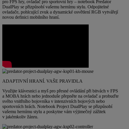
pro FPS hry, ovladač pro sportovní hry – notebook Predator
DualPlay se přizpůsobí vašemu hernímu stylu. Odpojitelné
ovladače, pohlcující zvuk a dynamické osvětlení RGB vytvářejí
novou definici mobilního hraní.
ADAPTIVNÍ HRANÍ. VAŠE PRAVIDLA
Využijte klávesnici a myš pro přesné ovládání při bitvách v FPS
a MOBA hrách nebo jednoduše přepněte na ovladač a probuďte
svého vnitřního bojovníka v intenzivních bojových nebo
sportovních hrách. Notebook Project DualPlay se přizpůsobí
vašemu hernímu stylu a poskytne vám výjimečný zážitek
v jakémkoliv žánru.