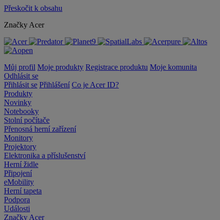
Přeskočit k obsahu
Značky Acer
Můj profil
Moje produkty
Registrace produktu
Moje komunita
Odhlásit se
Přihlásit se
Přihlášení
Co je Acer ID?
Produkty
Novinky
Notebooky
Stolní počítače
Přenosná herní zařízení
Monitory
Projektory
Elektronika a příslušenství
Herní židle
Připojení
eMobility
Herní tapeta
Podpora
Události
Značky Acer