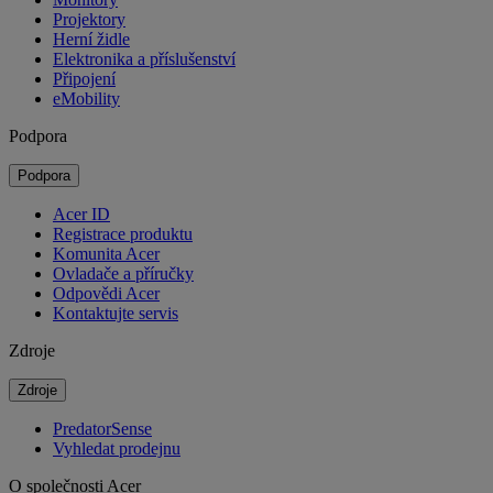
Projektory
Herní židle
Elektronika a příslušenství
Připojení
eMobility
Podpora
Podpora
Acer ID
Registrace produktu
Komunita Acer
Ovladače a příručky
Odpovědi Acer
Kontaktujte servis
Zdroje
Zdroje
PredatorSense
Vyhledat prodejnu
O společnosti Acer