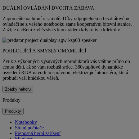
DUÁLNÍ OVLÁDÁNÍ DVOJITÁ ZÁBAVA
Zapomeňte na hraní o samotě. Díky odpojitelnému bezdrátovému
ovladači se z vašeho notebooku stane kooperativní bitevní stanice.
Zažijte nadšení z vítězství s kamarádem kdykoliv a kdekoliv.
POHLCUJÍCÍ A SMYSLY OMAMUJÍCÍ
Zvuk z výkonných výsuvných reproduktorů vás vtáhne přímo do
centra dění, až se vám rozbuší srdce. 360stupňové dynamické
osvětlení RGB navodí tu správnou, elektrizující atmosféru, která
probudí vaši hráčskou vášeň.
Zpátky nahoru
Produkty
Produkty
Notebooky
Stolní počítače
Přenosná herní zařízení
Monitory