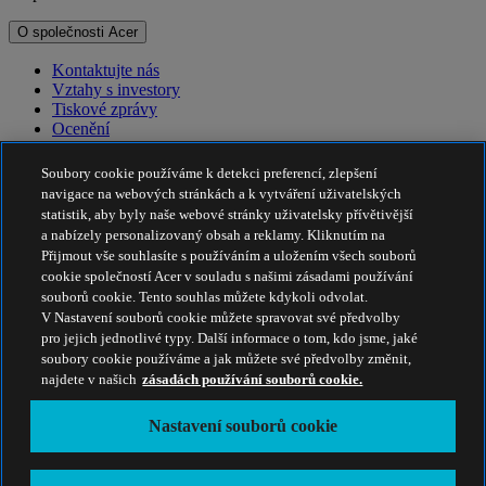
O společnosti Acer
Kontaktujte nás
Vztahy s investory
Tiskové zprávy
Ocenění
Události
Soubory cookie používáme k detekci preferencí, zlepšení
Udržitelnost
navigace na webových stránkách a k vytváření uživatelských
statistik, aby byly naše webové stránky uživatelsky přívětivější
Udržitelnost
a nabízely personalizovaný obsah a reklamy. Kliknutím na
Přijmout vše souhlasíte s používáním a uložením všech souborů
Společenská odpovědnost firem
cookie společností Acer v souladu s našimi zásadami používání
Uhlíková stopa produktů
souborů cookie. Tento souhlas můžete kdykoli odvolat.
Program Project Humanity
V Nastavení souborů cookie můžete spravovat své předvolby
Earthion
pro jejich jednotlivé typy. Další informace o tom, kdo jsme, jaké
Zásady ochrany soukromí
soubory cookie používáme a jak můžete své předvolby změnit,
Zásady používání souborů cookie
najdete v našich
zásadách používání souborů cookie.
Právní upozornění
Dodatečné smluvní podmínky
Nastavení souborů cookie
Zásady přístupnosti
Nastavení souborů cookie
Česká Republika - Čeština