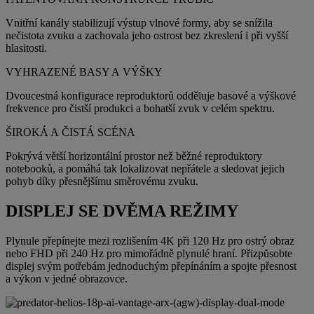
Vnitřní kanály stabilizují výstup vlnové formy, aby se snížila
nečistota zvuku a zachovala jeho ostrost bez zkreslení i při vyšší
hlasitosti.
VYHRAZENÉ BASY A VÝŠKY
Dvoucestná konfigurace reproduktorů odděluje basové a výškové
frekvence pro čistší produkci a bohatší zvuk v celém spektru.
ŠIROKÁ A ČISTÁ SCÉNA
Pokrývá větší horizontální prostor než běžné reproduktory
notebooků, a pomáhá tak lokalizovat nepřátele a sledovat jejich
pohyb díky přesnějšímu směrovému zvuku.
DISPLEJ SE DVĚMA REŽIMY
Plynule přepínejte mezi rozlišením 4K při 120 Hz pro ostrý obraz
nebo FHD při 240 Hz pro mimořádně plynulé hraní. Přizpůsobte
displej svým potřebám jednoduchým přepínáním a spojte přesnost
a výkon v jedné obrazovce.