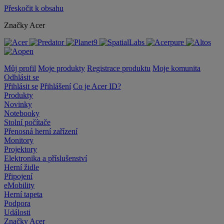
Přeskočit k obsahu
Značky Acer
Můj profil
Moje produkty
Registrace produktu
Moje komunita
Odhlásit se
Přihlásit se
Přihlášení
Co je Acer ID?
Produkty
Novinky
Notebooky
Stolní počítače
Přenosná herní zařízení
Monitory
Projektory
Elektronika a příslušenství
Herní židle
Připojení
eMobility
Herní tapeta
Podpora
Události
Značky Acer