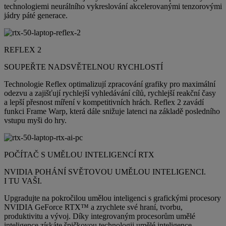
technologiemi neurálního vykreslování akcelerovanými tenzorovými
jádry páté generace.
REFLEX 2
SOUPEŘTE NADSVĚTELNOU RYCHLOSTÍ
Technologie Reflex optimalizují zpracování grafiky pro maximální
odezvu a zajišťují rychlejší vyhledávání cílů, rychlejší reakční časy
a lepší přesnost míření v kompetitivních hrách. Reflex 2 zavádí
funkci Frame Warp, která dále snižuje latenci na základě posledního
vstupu myši do hry.
POČÍTAČ S UMĚLOU INTELIGENCÍ RTX
NVIDIA POHÁNÍ SVĚTOVOU UMĚLOU INTELIGENCI.
I TU VAŠI.
Upgradujte na pokročilou umělou inteligenci s grafickými procesory
NVIDIA GeForce RTX™ a zrychlete své hraní, tvorbu,
produktivitu a vývoj. Díky integrovaným procesorům umělé
inteligence získáte špičkovou technologii umělé inteligence