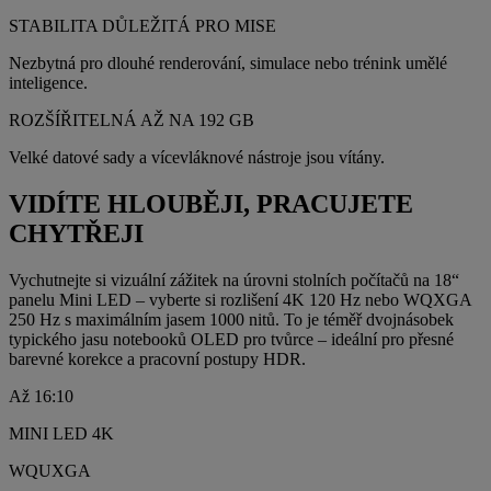
STABILITA DŮLEŽITÁ PRO MISE
Nezbytná pro dlouhé renderování, simulace nebo trénink umělé
inteligence.
ROZŠÍŘITELNÁ AŽ NA 192 GB
Velké datové sady a vícevláknové nástroje jsou vítány.
VIDÍTE HLOUBĚJI, PRACUJETE
CHYTŘEJI
Vychutnejte si vizuální zážitek na úrovni stolních počítačů na 18“
panelu Mini LED – vyberte si rozlišení 4K 120 Hz nebo WQXGA
250 Hz s maximálním jasem 1000 nitů. To je téměř dvojnásobek
typického jasu notebooků OLED pro tvůrce – ideální pro přesné
barevné korekce a pracovní postupy HDR.
Až 16:10
MINI LED 4K
WQUXGA