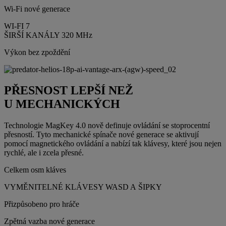
Wi-Fi nové generace
WI-FI 7
ŠIRŠÍ KANÁLY 320 MHz
Výkon bez zpoždění
PŘESNOST LEPŠÍ NEŽ
U MECHANICKÝCH
Technologie MagKey 4.0 nově definuje ovládání se stoprocentní
přesností. Tyto mechanické spínače nové generace se aktivují
pomocí magnetického ovládání a nabízí tak klávesy, které jsou nejen
rychlé, ale i zcela přesné.
Celkem osm kláves
VYMĚNITELNÉ KLÁVESY WASD A ŠIPKY
Přizpůsobeno pro hráče
Zpětná vazba nové generace