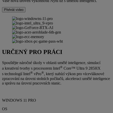
Vaše nová úroveň výkonnosti Nyní už s umělou inteligencí.
Přehrát video
URČENÝ PRO PRÁCI
Spouštějte náročné úkoly v oblasti umělé inteligence, simulací
®
a kreativní tvorby s procesorem Intel
Core™ Ultra 9 285HX
®
®
s technologií Intel
vPro
, který nabízí výkon pro vícevláknové
zpracování na úrovni stolních počítačů, akceleraci umělé inteligence
a správu na úrovni pracovních stanic.
WINDOWS 11 PRO
OS