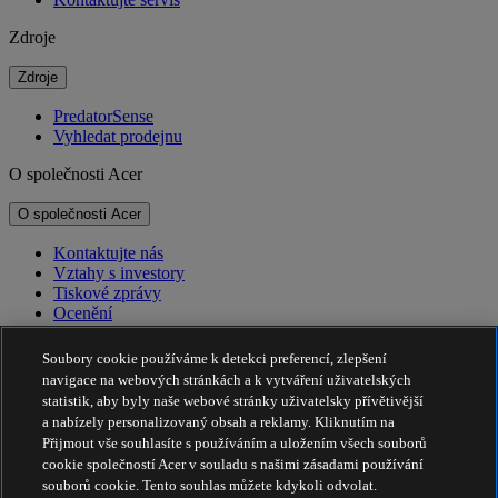
Zdroje
Zdroje
PredatorSense
Vyhledat prodejnu
O společnosti Acer
O společnosti Acer
Kontaktujte nás
Vztahy s investory
Tiskové zprávy
Ocenění
Události
Soubory cookie používáme k detekci preferencí, zlepšení
Udržitelnost
navigace na webových stránkách a k vytváření uživatelských
statistik, aby byly naše webové stránky uživatelsky přívětivější
Udržitelnost
a nabízely personalizovaný obsah a reklamy. Kliknutím na
Přijmout vše souhlasíte s používáním a uložením všech souborů
Společenská odpovědnost firem
cookie společností Acer v souladu s našimi zásadami používání
Uhlíková stopa produktů
souborů cookie. Tento souhlas můžete kdykoli odvolat.
Program Project Humanity