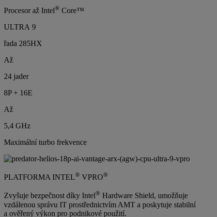
®
Procesor až Intel
Core™
ULTRA 9
řada 285HX
Až
24 jader
8P + 16E
Až
5,4 GHz
Maximální turbo frekvence
®
®
PLATFORMA INTEL
VPRO
®
Zvyšuje bezpečnost díky Intel
Hardware Shield, umožňuje
vzdálenou správu IT prostřednictvím AMT a poskytuje stabilní
a ověřený výkon pro podnikové použití.