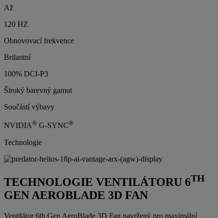
Až
120 HZ
Obnovovací frekvence
Brilantní
100% DCI-P3
Široký barevný gamut
Součástí výbavy
®
®
NVIDIA
G-SYNC
Technologie
TH
TECHNOLOGIE VENTILÁTORU 6
GEN AEROBLADE 3D FAN
Ventilátor 6th Gen AeroBlade 3D Fan navržený pro maximální