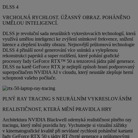
DLSS 4
VRCHOLNÁ RYCHLOST. ÚŽASNÝ OBRAZ. POHÁNĚNO
UMĚLOU INTELIGENCÍ.
DLSS je revoluční sada neurálních vykreslovacích technologií, která
využívá umělou inteligenci ke zvýšení snímkové frekvence, snížení
latence a zlepšení kvality obrazu. Nejnovější průlomová technologie
DLSS 4 přináší nové generování více snímků a vylepšenou
rekonstrukci paprsků a super rozlišení, které pohání grafické
procesory řady GeForce RTX™ 50 a tenzorová jádra páté generace.
DLSS na kartě GeForce RTX je nejlepší způsob hraní podporovaný
superpočítačem NVIDIA AI v cloudu, který neustále zlepšuje herní
schopnosti vašeho počítače.
PLNÝ RAY TRACING S NEURÁLNÍM VYKRESLOVÁNÍM
REALISTIČNOST, KTERÁ MĚNÍ PRAVIDLA HRY
Architektura NVIDIA Blackwell odemyká realističnost plného ray
tracingu, který mění pravidla hry. Vychutnejte si vizuální zážitky
v kinematografické kvalitě při nevídané rychlosti poháněné kartami
řady GeForce RTX 50 s jádry RT čtvrté generace a průlomovými