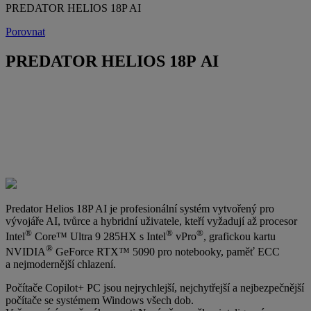
PREDATOR HELIOS 18P AI
Porovnat
PREDATOR HELIOS 18P AI
Predator Helios 18P AI je profesionální systém vytvořený pro
vývojáře AI, tvůrce a hybridní uživatele, kteří vyžadují až procesor
®
®
®
Intel
Core™ Ultra 9 285HX s Intel
vPro
, grafickou kartu
®
NVIDIA
GeForce RTX™ 5090 pro notebooky, paměť ECC
a nejmodernější chlazení.
Počítače Copilot+ PC jsou nejrychlejší, nejchytřejší a nejbezpečnější
počítače se systémem Windows všech dob.