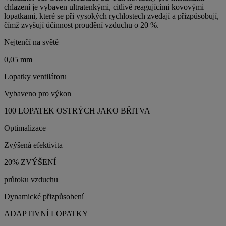
chlazení je vybaven ultratenkými, citlivě reagujícími kovovými
lopatkami, které se při vysokých rychlostech zvedají a přizpůsobují,
čímž zvyšují účinnost proudění vzduchu o 20 %.
Nejtenčí na světě
0,05 mm
Lopatky ventilátoru
Vybaveno pro výkon
100 LOPATEK OSTRÝCH JAKO BŘITVA
Optimalizace
Zvýšená efektivita
20% ZVÝŠENÍ
průtoku vzduchu
Dynamické přizpůsobení
ADAPTIVNÍ LOPATKY