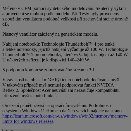
Měřeno v CFM pomocí syntetického modelování. Skutečný výkon
a provedení se mohou podle modelu lišit. Testy byly provedeny
s použitím ventilátoru podobné velikosti při zachování stejné úrovně
dB.
Plastový ventilátor založený na generickém modelu.
Nabíjení notebooků: Technologie Thunderbolt™ 4 pro tenké
a lehké notebooky, jejichž nabíjení vyžaduje až 100 W. Technologie
Thunderbolt™ 5 pro notebooky, které vyžadují k nabíjení až 140 W.
U některých zařízení je k dispozici 140–240 W.
S podporou komprese zobrazovaného streamu 3:1.
V závislosti na oblasti může být tento notebook dodáván s myší.
V takovém případě myš nemusí podporovat funkci NVIDIA
Reflex 2. Společnost Acer neuvádí ani nezaručuje kompatibilitu
přiložené myši s touto funkcí.
Omezení paměti závisí na operačním systému. Podrobnosti
o systému Windows 11 Home a dalších verzích najdete na stránce:
https://learn.microsoft.com/en-us/windows/win32/memory/memory-
limits-for-windows-releases
.