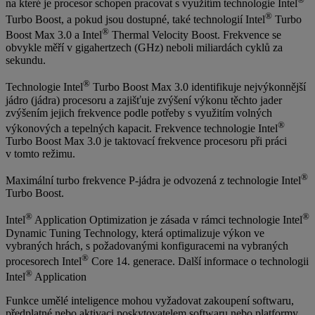
na které je procesor schopen pracovat s využitím technologie Intel
®
Turbo Boost, a pokud jsou dostupné, také technologií Intel
Turbo
®
Boost Max 3.0 a Intel
Thermal Velocity Boost. Frekvence se
obvykle měří v gigahertzech (GHz) neboli miliardách cyklů za
sekundu.
®
Technologie Intel
Turbo Boost Max 3.0 identifikuje nejvýkonnější
jádro (jádra) procesoru a zajišťuje zvýšení výkonu těchto jader
zvýšením jejich frekvence podle potřeby s využitím volných
®
výkonových a tepelných kapacit. Frekvence technologie Intel
Turbo Boost Max 3.0 je taktovací frekvence procesoru při práci
v tomto režimu.
®
Maximální turbo frekvence P-jádra je odvozená z technologie Intel
Turbo Boost.
®
®
Intel
Application Optimization je zásada v rámci technologie Intel
Dynamic Tuning Technology, která optimalizuje výkon ve
vybraných hrách, s požadovanými konfiguracemi na vybraných
®
procesorech Intel
Core 14. generace. Další informace o technologii
®
Intel
Application
Funkce umělé inteligence mohou vyžadovat zakoupení softwaru,
předplatné nebo aktivaci poskytovatelem softwaru nebo platformy,