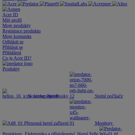
Acer ID
Můj profil
Moje produkty
Registrace produktu
Moje komunita
Odhlásit se
Přihlásit se
Přihlášení
Co je Acer ID?
Produkty
Novinky
Notebooky
Stolní počítače
Přenosná herní zařízení
Monitory
Projektory
Elektronika a příslušenství
Herní židle