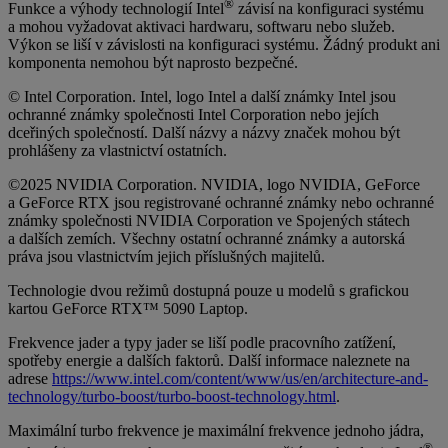
®
Funkce a výhody technologií Intel
závisí na konfiguraci systému
a mohou vyžadovat aktivaci hardwaru, softwaru nebo služeb.
Výkon se liší v závislosti na konfiguraci systému. Žádný produkt ani
komponenta nemohou být naprosto bezpečné.
© Intel Corporation. Intel, logo Intel a další známky Intel jsou
ochranné známky společnosti Intel Corporation nebo jejích
dceřiných společností. Další názvy a názvy značek mohou být
prohlášeny za vlastnictví ostatních.
©2025 NVIDIA Corporation. NVIDIA, logo NVIDIA, GeForce
a GeForce RTX jsou registrované ochranné známky nebo ochranné
známky společnosti NVIDIA Corporation ve Spojených státech
a dalších zemích. Všechny ostatní ochranné známky a autorská
práva jsou vlastnictvím jejich příslušných majitelů.
Technologie dvou režimů dostupná pouze u modelů s grafickou
kartou GeForce RTX™ 5090 Laptop.
Frekvence jader a typy jader se liší podle pracovního zatížení,
spotřeby energie a dalších faktorů. Další informace naleznete na
adrese
https://www.intel.com/content/www/us/en/architecture-and-
technology/turbo-boost/turbo-boost-technology.html
.
Maximální turbo frekvence je maximální frekvence jednoho jádra,
®