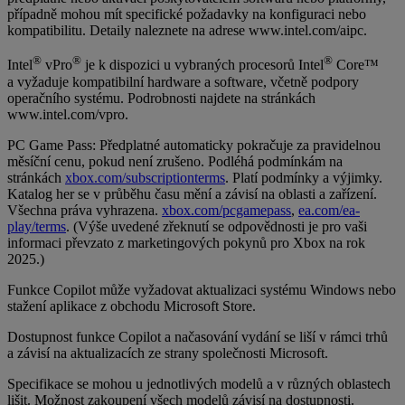
případně mohou mít specifické požadavky na konfiguraci nebo
kompatibilitu. Detaily naleznete na adrese www.intel.com/aipc.
®
®
®
Intel
vPro
je k dispozici u vybraných procesorů Intel
Core™
a vyžaduje kompatibilní hardware a software, včetně podpory
operačního systému. Podrobnosti najdete na stránkách
www.intel.com/vpro.
PC Game Pass: Předplatné automaticky pokračuje za pravidelnou
měsíční cenu, pokud není zrušeno. Podléhá podmínkám na
stránkách
xbox.com/subscriptionterms
. Platí podmínky a výjimky.
Katalog her se v průběhu času mění a závisí na oblasti a zařízení.
Všechna práva vyhrazena.
xbox.com/pcgamepass
,
ea.com/ea-
play/terms
. (Výše uvedené zřeknutí se odpovědnosti je pro vaši
informaci převzato z marketingových pokynů pro Xbox na rok
2025.)
Funkce Copilot může vyžadovat aktualizaci systému Windows nebo
stažení aplikace z obchodu Microsoft Store.
Dostupnost funkce Copilot a načasování vydání se liší v rámci trhů
a závisí na aktualizacích ze strany společnosti Microsoft.
Specifikace se mohou u jednotlivých modelů a v různých oblastech
lišit. Možnost zakoupení všech modelů závisí na dostupnosti.