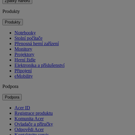
Zpátky nahoru
Produkty
Produkty
Notebooky
Stolní počítače
Přenosná herní zařízení
Monitory
Projektory
Herní židle
Elektronika a příslušenství
Připojení
eMobility
Podpora
Podpora
Acer ID
Registrace produktu
Komunita Acer
Ovladače a příručky
Odpovědi Acer
Kontaktujte servis