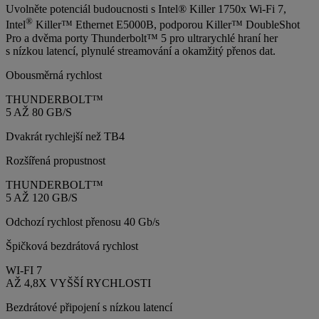
Uvolněte potenciál budoucnosti s Intel® Killer 1750x Wi-Fi 7,
®
Intel
Killer™ Ethernet E5000B, podporou Killer™ DoubleShot
Pro a dvěma porty Thunderbolt™ 5 pro ultrarychlé hraní her
s nízkou latencí, plynulé streamování a okamžitý přenos dat.
Obousměrná rychlost
THUNDERBOLT™
5 AŽ 80 GB/S
Dvakrát rychlejší než TB4
Rozšířená propustnost
THUNDERBOLT™
5 AŽ 120 GB/S
Odchozí rychlost přenosu 40 Gb/s
Špičková bezdrátová rychlost
WI-FI 7
AŽ 4,8X VYŠŠÍ RYCHLOSTI
Bezdrátové připojení s nízkou latencí