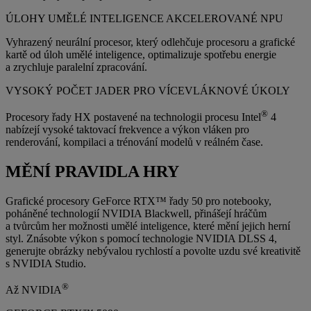
ÚLOHY UMĚLÉ INTELIGENCE AKCELEROVANÉ NPU
Vyhrazený neurální procesor, který odlehčuje procesoru a grafické
kartě od úloh umělé inteligence, optimalizuje spotřebu energie
a zrychluje paralelní zpracování.
VYSOKÝ POČET JADER PRO VÍCEVLÁKNOVÉ ÚKOLY
®
Procesory řady HX postavené na technologii procesu Intel
4
nabízejí vysoké taktovací frekvence a výkon vláken pro
renderování, kompilaci a trénování modelů v reálném čase.
MĚNÍ PRAVIDLA HRY
Grafické procesory GeForce RTX™ řady 50 pro notebooky,
poháněné technologií NVIDIA Blackwell, přinášejí hráčům
a tvůrcům her možnosti umělé inteligence, které mění jejich herní
styl. Znásobte výkon s pomocí technologie NVIDIA DLSS 4,
generujte obrázky nebývalou rychlostí a povolte uzdu své kreativitě
s NVIDIA Studio.
®
Až NVIDIA