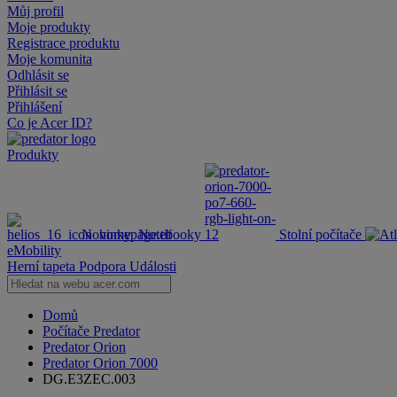
Můj profil
Moje produkty
Registrace produktu
Moje komunita
Odhlásit se
Přihlásit se
Přihlášení
Co je Acer ID?
Produkty
Novinky
Notebooky
Stolní počítače
eMobility
Herní tapeta
Podpora
Události
Domů
Počítače Predator
Predator Orion
Predator Orion 7000
DG.E3ZEC.003