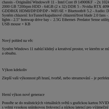
chassis - Originální Windows® 11 - Intel Core i9 14900KF -
2x
102
2000 GB 7200rpm HDD - 64GB (2 x 32) DDR 5 - Nvidia RTX 40
GDDR6X HDMI/DP/DP/DP - WiFi 6E + Bluetooth® 5.2 - Audio: D
Systém chlazení: IceTunnel/kapalinové chlazení/frost blade 2.0 fans
lights - 2.5" hotswap drive bay - 2.5G Ethernet- Predator Sense utilit
USB mouse + KB
Nový pohled na věc
Systém Windows 11 nabízí klidný a kreativní prostor, ve kterém se 
a obsahu.
Výkon kdekoliv
Zlepší vaši výkonnost při hraní, tvorbě, nebo streamování – je perfekt
Herní výkon nové generace
Ponořte se do realistických virtuálních světů s grafickou kartou 
s velmi vysokou snímkovou frekvencí a nízkou latencí pro výjimečný 