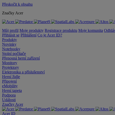
Přeskočit k obsahu
Značky Acer
Můj profil
Moje produkty
Registrace produktu
Moje komunita
Odhlás
Přihlásit se
Přihlášení
Co je Acer ID?
Produkty
Novinky
Notebooky
Stolní počítače
Přenosná herní zařízení
Monitory
Projektory
Elektronika a příslušenství
Herní židle
Připojení
eMobility
Herní tapeta
Podpora
Události
Značky Acer
Acer ID