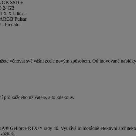
4 GB SSD +
90 24GB
TX X Ultra -
 - ARGB Pulsar
y - Predator
můžete věnovat své vášni zcela novým způsobem. Od inovované nabídky
ní pro každého uživatele, a to kdekoliv.
NVIDIA® GeForce RTX™ řady 40. Využívá mimořádně efektivní architekt
zážitek.