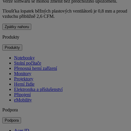
Verze softwaru se mohou změnit bez předchozího upozornění.
Tloušťka lopatek běžných plastových ventilátorů je 0,8 mm a proud
vzduchu přibližně 2,6 CFM.
Zpátky nahoru
Produkty
Produkty
Notebooky
Stolní počítače
Přenosná herní zařízení
Monitory
Projektory
Herní židle
Elektronika a příslušenství
Připojení
eMobility
Podpora
Podpora
Acer ID