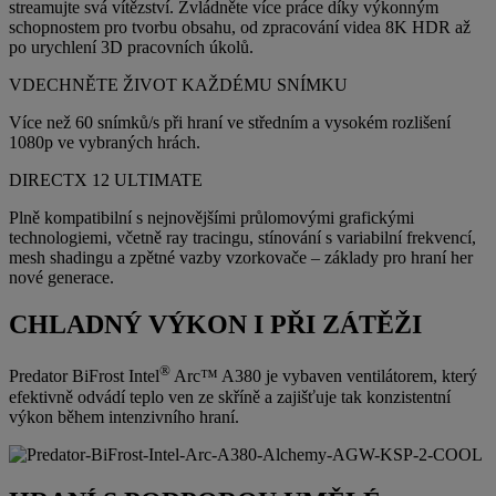
streamujte svá vítězství. Zvládněte více práce díky výkonným
schopnostem pro tvorbu obsahu, od zpracování videa 8K HDR až
po urychlení 3D pracovních úkolů.
VDECHNĚTE ŽIVOT KAŽDÉMU SNÍMKU
Více než 60 snímků/s při hraní ve středním a vysokém rozlišení
1080p ve vybraných hrách.
DIRECTX 12 ULTIMATE
Plně kompatibilní s nejnovějšími průlomovými grafickými
technologiemi, včetně ray tracingu, stínování s variabilní frekvencí,
mesh shadingu a zpětné vazby vzorkovače – základy pro hraní her
nové generace.
CHLADNÝ VÝKON I PŘI ZÁTĚŽI
®
Predator BiFrost Intel
Arc™ A380 je vybaven ventilátorem, který
efektivně odvádí teplo ven ze skříně a zajišťuje tak konzistentní
výkon během intenzivního hraní.