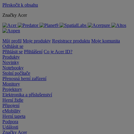
Přeskočit k obsahu
Značky Acer
Můj profil
Moje produkty
Registrace produktu
Moje komunita
Odhlásit se
Přihlásit se
Přihlášení
Co je Acer ID?
Produkty
Novinky
Notebooky
Stolní počítače
Přenosná herní zařízení
Monitory
Projektory
Elektronika a příslušenství
Herní židle
Připojení
eMobility
Herní tapeta
Podpora
Události
Značky Acer