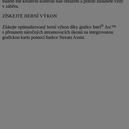
budete mít kreativní kontrolu nad obrazem a přitom zůstanete vždy
v záběru.
ZÍSKEJTE HERNÍ VÝKON
®
Získejte optimalizovaný herní výkon díky grafice Intel
Arc™
s přesunem náročných streamovacích úkonů na integrovanou
grafickou kartu pomocí funkce Stream Assist.