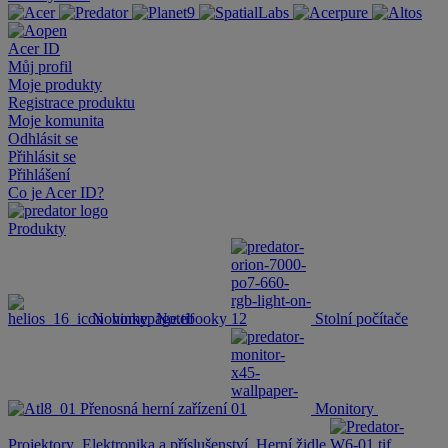
Acer ID
Můj profil
Moje produkty
Registrace produktu
Moje komunita
Odhlásit se
Přihlásit se
Přihlášení
Co je Acer ID?
Produkty
Novinky
Notebooky
Stolní počítače
Přenosná herní zařízení
Monitory
Projektory
Elektronika a příslušenství
Herní židle