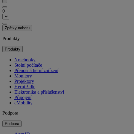
0
Zpátky nahoru
Produkty
Produkty
Notebooky
Stolní počítače
Přenosná herní zařízení
Monitory
Projektory
Herní židle
Elektronika a příslušenství
Připojení
eMobility
Podpora
Podpora