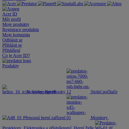
Acer ID
Můj profil
Moje produkty
Registrace produktu
Moje komunita
Odhlásit se
Přihlásit se
Přihlášení
Co je Acer ID?
Produkty
Novinky
Notebooky
Stolní počítače
Přenosná herní zařízení
Monitory
Projektory
Elektronika a příslušenství
Herní židle