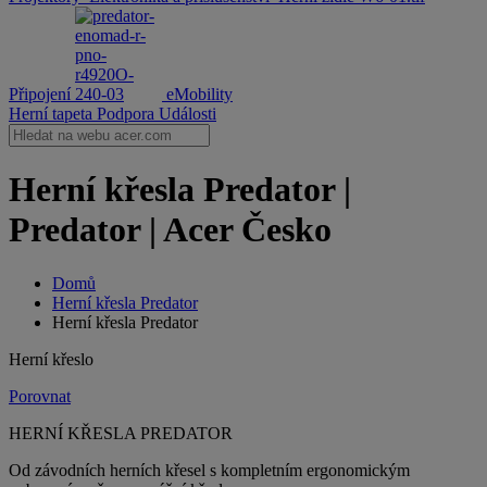
Připojení
eMobility
Herní tapeta
Podpora
Události
Herní křesla Predator |
Predator | Acer Česko
Domů
Herní křesla Predator
Herní křesla Predator
Herní křeslo
Porovnat
HERNÍ KŘESLA PREDATOR
Od závodních herních křesel s kompletním ergonomickým