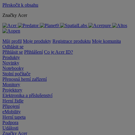
Přeskočit k obsahu
Značky Acer
Můj profil
Moje produkty
Registrace produktu
Moje komunita
Odhlásit se
Přihlásit se
Přihlášení
Co je Acer ID?
Produkty
Novinky
Notebooky
Stolní počítače
Přenosná herní zařízení
Monitory
Projektory
Elektronika a příslušenství
Herní židle
Připojení
eMobility
Herní tapeta
Podpora
Události
Značky Acer