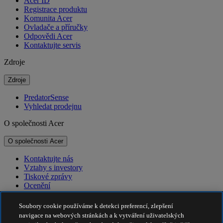
Acer ID
Registrace produktu
Komunita Acer
Ovladače a příručky
Odpovědi Acer
Kontaktujte servis
Zdroje
Zdroje
PredatorSense
Vyhledat prodejnu
O společnosti Acer
O společnosti Acer
Kontaktujte nás
Vztahy s investory
Tiskové zprávy
Ocenění
Události
Soubory cookie používáme k detekci preferencí, zlepšení
Udržitelnost
navigace na webových stránkách a k vytváření uživatelských