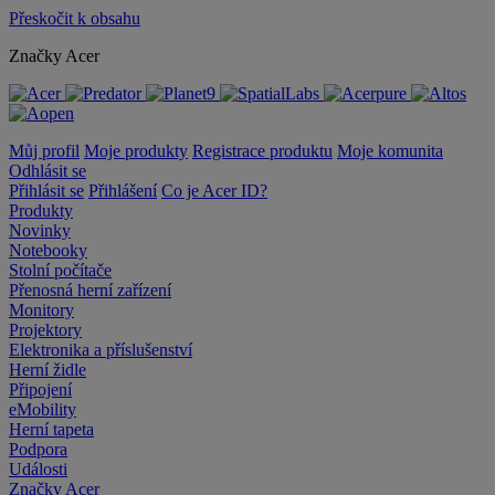
Přeskočit k obsahu
Značky Acer
Můj profil
Moje produkty
Registrace produktu
Moje komunita
Odhlásit se
Přihlásit se
Přihlášení
Co je Acer ID?
Produkty
Novinky
Notebooky
Stolní počítače
Přenosná herní zařízení
Monitory
Projektory
Elektronika a příslušenství
Herní židle
Připojení
eMobility
Herní tapeta
Podpora
Události
Značky Acer