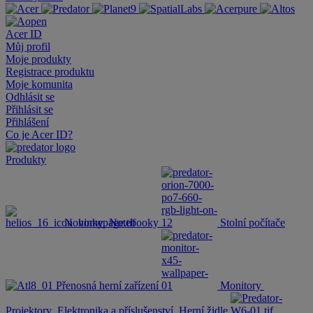
Acer ID
Můj profil
Moje produkty
Registrace produktu
Moje komunita
Odhlásit se
Přihlásit se
Přihlášení
Co je Acer ID?
Produkty
Novinky
Notebooky
Stolní počítače
Přenosná herní zařízení
Monitory
Projektory
Elektronika a příslušenství
Herní židle