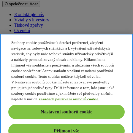
O společnosti Acer
Kontaktujte nás
Vztahy s investory
Tiskové zprávy
Ocenění
Události
Soubory cookie používáme k detekci preferencí, zlepšení
Udržitelnost
navigace na webových stránkách a k vytváření uživatelských
statistik, aby byly naše webové stránky uživatelsky přívětivější
Udržitelnost
a nabízely personalizovaný obsah a reklamy. Kliknutím na
Přijmout vše souhlasíte s používáním a uložením všech souborů
Společenská odpovědnost firem
cookie společností Acer v souladu s našimi zásadami používání
Uhlíková stopa produktů
souborů cookie. Tento souhlas můžete kdykoli odvolat.
Program Project Humanity
V Nastavení souborů cookie můžete spravovat své předvolby
Earthion
pro jejich jednotlivé typy. Další informace o tom, kdo jsme, jaké
Zásady ochrany soukromí
soubory cookie používáme a jak můžete své předvolby změnit,
Zásady používání souborů cookie
najdete v našich
zásadách používání souborů cookie.
Právní upozornění
Dodatečné smluvní podmínky
Nastavení souborů cookie
Zásady přístupnosti
Nastavení souborů cookie
Česká Republika - Čeština
Přijmout vše