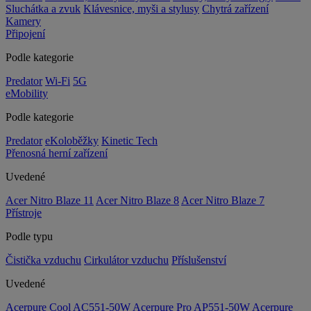
Sluchátka a zvuk
Klávesnice, myši a stylusy
Chytrá zařízení
Kamery
Připojení
Podle kategorie
Predator
Wi-Fi
5G
eMobility
Podle kategorie
Predator
eKoloběžky
Kinetic Tech
Přenosná herní zařízení
Uvedené
Acer Nitro Blaze 11
Acer Nitro Blaze 8
Acer Nitro Blaze 7
Přístroje
Podle typu
Čistička vzduchu
Cirkulátor vzduchu
Příslušenství
Uvedené
Acerpure Cool AC551-50W
Acerpure Pro AP551-50W
Acerpure