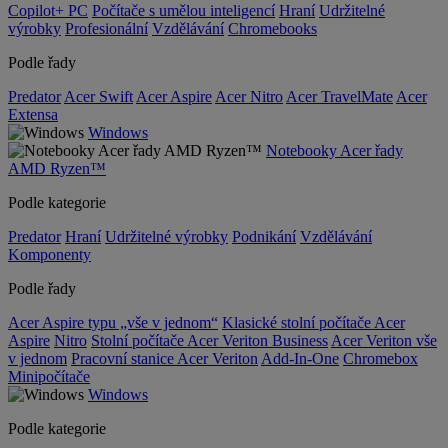
Copilot+ PC
Počítače s umělou inteligencí
Hraní
Udržitelné
výrobky
Profesionální
Vzdělávání
Chromebooks
Podle řady
Predator
Acer Swift
Acer Aspire
Acer Nitro
Acer TravelMate
Acer
Extensa
Windows
Notebooky Acer řady
AMD Ryzen™
Podle kategorie
Predator
Hraní
Udržitelné výrobky
Podnikání
Vzdělávání
Komponenty
Podle řady
Acer Aspire typu „vše v jednom“
Klasické stolní počítače Acer
Aspire
Nitro
Stolní počítače Acer Veriton Business
Acer Veriton vše
v jednom
Pracovní stanice Acer Veriton
Add-In-One
Chromebox
Minipočítače
Windows
Podle kategorie