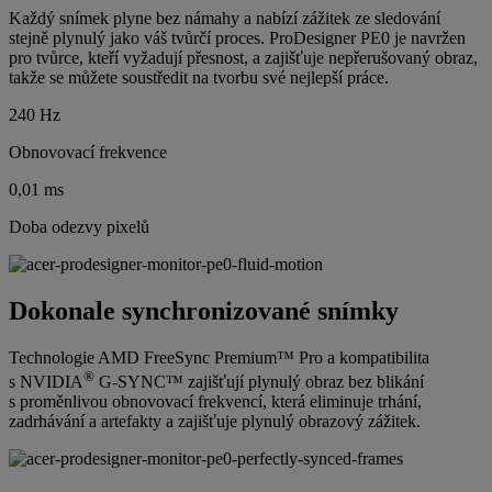
Každý snímek plyne bez námahy a nabízí zážitek ze sledování
stejně plynulý jako váš tvůrčí proces. ProDesigner PE0 je navržen
pro tvůrce, kteří vyžadují přesnost, a zajišťuje nepřerušovaný obraz,
takže se můžete soustředit na tvorbu své nejlepší práce.
240 Hz
Obnovovací frekvence
0,01 ms
Doba odezvy pixelů
Dokonale synchronizované snímky
Technologie AMD FreeSync Premium™ Pro a kompatibilita
®
s NVIDIA
G-SYNC™ zajišťují plynulý obraz bez blikání
s proměnlivou obnovovací frekvencí, která eliminuje trhání,
zadrhávání a artefakty a zajišťuje plynulý obrazový zážitek.