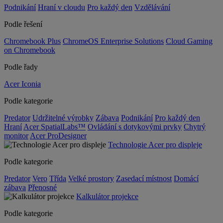
Podnikání
Hraní v cloudu
Pro každý den
Vzdělávání
Podle řešení
Chromebook Plus
ChromeOS Enterprise Solutions
Cloud Gaming
on Chromebook
Podle řady
Acer Iconia
Podle kategorie
Predator
Udržitelné výrobky
Zábava
Podnikání
Pro každý den
Hraní
Acer SpatialLabs™
Ovládání s dotykovými prvky
Chytrý
monitor
Acer ProDesigner
Technologie Acer pro displeje
Podle kategorie
Predator
Vero
Třída
Velké prostory
Zasedací místnost
Domácí
zábava
Přenosné
Kalkulátor projekce
Podle kategorie