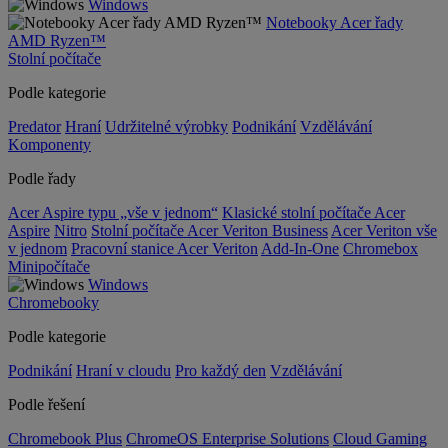
Windows
Notebooky Acer řady
AMD Ryzen™
Stolní počítače
Podle kategorie
Predator
Hraní
Udržitelné výrobky
Podnikání
Vzdělávání
Komponenty
Podle řady
Acer Aspire typu „vše v jednom“
Klasické stolní počítače Acer
Aspire
Nitro
Stolní počítače Acer Veriton Business
Acer Veriton vše
v jednom
Pracovní stanice Acer Veriton
Add-In-One
Chromebox
Minipočítače
Windows
Chromebooky
Podle kategorie
Podnikání
Hraní v cloudu
Pro každý den
Vzdělávání
Podle řešení
Chromebook Plus
ChromeOS Enterprise Solutions
Cloud Gaming