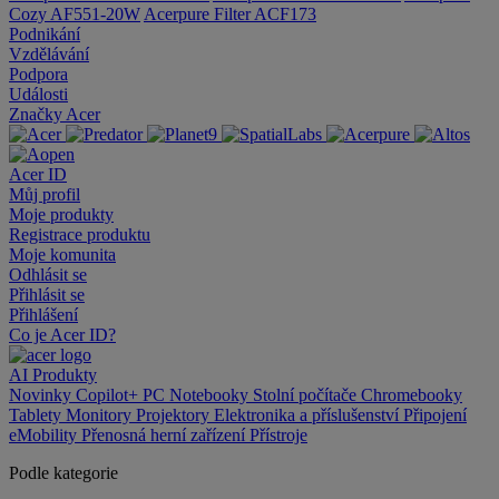
Cozy AF551-20W
Acerpure Filter ACF173
Podnikání
Vzdělávání
Podpora
Události
Značky Acer
Acer ID
Můj profil
Moje produkty
Registrace produktu
Moje komunita
Odhlásit se
Přihlásit se
Přihlášení
Co je Acer ID?
AI
Produkty
Novinky
Copilot+ PC
Notebooky
Stolní počítače
Chromebooky
Tablety
Monitory
Projektory
Elektronika a příslušenství
Připojení
eMobility
Přenosná herní zařízení
Přístroje
Podle kategorie