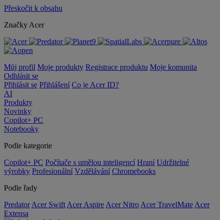
Přeskočit k obsahu
Značky Acer
Můj profil
Moje produkty
Registrace produktu
Moje komunita
Odhlásit se
Přihlásit se
Přihlášení
Co je Acer ID?
AI
Produkty
Novinky
Copilot+ PC
Notebooky
Podle kategorie
Copilot+ PC
Počítače s umělou inteligencí
Hraní
Udržitelné
výrobky
Profesionální
Vzdělávání
Chromebooks
Podle řady
Predator
Acer Swift
Acer Aspire
Acer Nitro
Acer TravelMate
Acer
Extensa