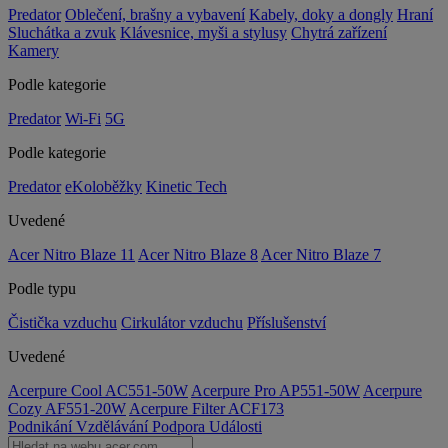
Predator
Oblečení, brašny a vybavení
Kabely, doky a dongly
Hraní
Sluchátka a zvuk
Klávesnice, myši a stylusy
Chytrá zařízení
Kamery
Podle kategorie
Predator
Wi-Fi
5G
Podle kategorie
Predator
eKoloběžky
Kinetic Tech
Uvedené
Acer Nitro Blaze 11
Acer Nitro Blaze 8
Acer Nitro Blaze 7
Podle typu
Čistička vzduchu
Cirkulátor vzduchu
Příslušenství
Uvedené
Acerpure Cool AC551-50W
Acerpure Pro AP551-50W
Acerpure
Cozy AF551-20W
Acerpure Filter ACF173
Podnikání
Vzdělávání
Podpora
Události