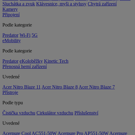
Sluchátka a zvuk
Klávesnice, myši a stylusy
Chytrá zařízení
Kamery
Připojení
Podle kategorie
Predator
Wi-Fi
5G
eMobility
Podle kategorie
Predator
eKoloběžky
Kinetic Tech
Přenosná herní zařízení
Uvedené
Acer Nitro Blaze 11
Acer Nitro Blaze 8
Acer Nitro Blaze 7
Přístroje
Podle typu
Čistička vzduchu
Cirkulátor vzduchu
Příslušenství
Uvedené
Acerpure Cool AC551-50W
Acerpure Pro AP551-50W
Acerpure