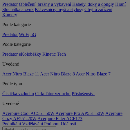
Predator
Oblečení, brašny a vybavení
Kabely, doky a dongly
Hraní
Sluchátka a zvuk
Klávesnice, myši a stylusy
Chytrá zařízení
Kamery
Podle kategorie
Predator
Wi-Fi
5G
Podle kategorie
Predator
eKoloběžky
Kinetic Tech
Uvedené
Acer Nitro Blaze 11
Acer Nitro Blaze 8
Acer Nitro Blaze 7
Podle typu
Čistička vzduchu
Cirkulátor vzduchu
Příslušenství
Uvedené
Acerpure Cool AC551-50W
Acerpure Pro AP551-50W
Acerpure
Cozy AF551-20W
Acerpure Filter ACF173
Podnikání
Vzdělávání
Podpora
Události