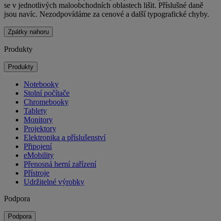
se v jednotlivých maloobchodních oblastech lišit. Příslušné daně
jsou navíc. Nezodpovídáme za cenové a další typografické chyby.
Zpátky nahoru
Produkty
Produkty
Notebooky
Stolní počítače
Chromebooky
Tablety
Monitory
Projektory
Elektronika a příslušenství
Připojení
eMobility
Přenosná herní zařízení
Přístroje
Udržitelné výrobky
Podpora
Podpora