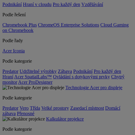
Podnikání
Hraní v cloudu
Pro každý den
Vzdělávání
Podle řešení
Chromebook Plus
ChromeOS Enterprise Solutions
Cloud Gaming
on Chromebook
Podle řady
Acer Iconia
Podle kategorie
Predator
Udržitelné výrobky
Zábava
Podnikání
Pro každý den
Hraní
Acer SpatialLabs™
Ovládání s dotykovými prvky
Chytrý
monitor
Acer ProDesigner
Technologie Acer pro displeje
Podle kategorie
Predator
Vero
Třída
Velké prostory
Zasedací místnost
Domácí
zábava
Přenosné
Kalkulátor projekce
Podle kategorie