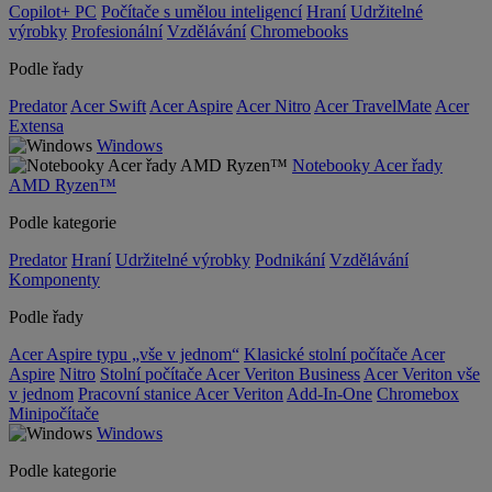
Copilot+ PC
Počítače s umělou inteligencí
Hraní
Udržitelné
výrobky
Profesionální
Vzdělávání
Chromebooks
Podle řady
Predator
Acer Swift
Acer Aspire
Acer Nitro
Acer TravelMate
Acer
Extensa
Windows
Notebooky Acer řady
AMD Ryzen™
Podle kategorie
Predator
Hraní
Udržitelné výrobky
Podnikání
Vzdělávání
Komponenty
Podle řady
Acer Aspire typu „vše v jednom“
Klasické stolní počítače Acer
Aspire
Nitro
Stolní počítače Acer Veriton Business
Acer Veriton vše
v jednom
Pracovní stanice Acer Veriton
Add-In-One
Chromebox
Minipočítače
Windows
Podle kategorie