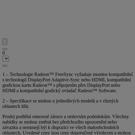
0
1 – Technologie Radeon™ FreeSync vyžaduje monitor kompatibilní
s technologií DisplayPort Adaptive-Sync nebo HDMI, kompatibilní
grafickou kartu Radeon™ s připojením přes DisplayPort nebo
HDMI a kompatibilní grafický ovladač Radeon™ Software.
2 – Specifikace se mohou u jednotlivých modelů a v různých
oblastech lišit.
Prodej podléhá omezené záruce a smluvním podmínkám. Všechny
nabídky se mohou změnit bez předchozího upozornění nebo
závazku a nemusejí být k dispozici ve všech maloobchodních
oblastech. Uvedené ceny jsou ceny doporučené výrobcem a mohou