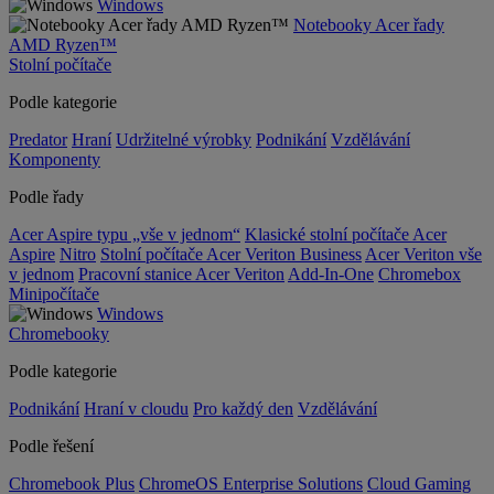
Windows
Notebooky Acer řady
AMD Ryzen™
Stolní počítače
Podle kategorie
Predator
Hraní
Udržitelné výrobky
Podnikání
Vzdělávání
Komponenty
Podle řady
Acer Aspire typu „vše v jednom“
Klasické stolní počítače Acer
Aspire
Nitro
Stolní počítače Acer Veriton Business
Acer Veriton vše
v jednom
Pracovní stanice Acer Veriton
Add-In-One
Chromebox
Minipočítače
Windows
Chromebooky
Podle kategorie
Podnikání
Hraní v cloudu
Pro každý den
Vzdělávání
Podle řešení
Chromebook Plus
ChromeOS Enterprise Solutions
Cloud Gaming