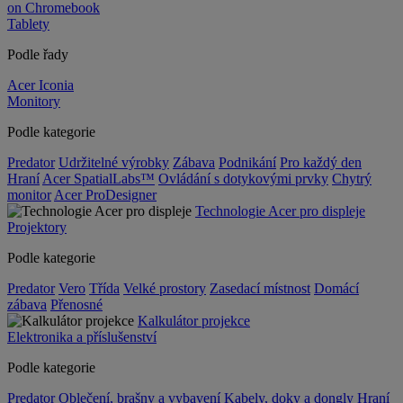
on Chromebook
Tablety
Podle řady
Acer Iconia
Monitory
Podle kategorie
Predator
Udržitelné výrobky
Zábava
Podnikání
Pro každý den
Hraní
Acer SpatialLabs™
Ovládání s dotykovými prvky
Chytrý
monitor
Acer ProDesigner
Technologie Acer pro displeje
Projektory
Podle kategorie
Predator
Vero
Třída
Velké prostory
Zasedací místnost
Domácí
zábava
Přenosné
Kalkulátor projekce
Elektronika a příslušenství
Podle kategorie
Predator
Oblečení, brašny a vybavení
Kabely, doky a dongly
Hraní