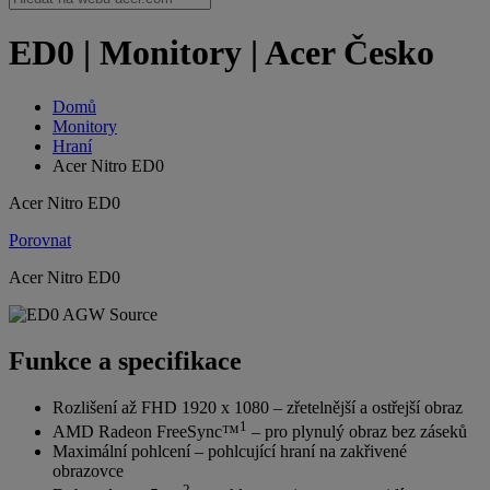
ED0 | Monitory | Acer Česko
Domů
Monitory
Hraní
Acer Nitro ED0
Acer Nitro ED0
Porovnat
Acer Nitro ED0
Funkce a specifikace
Rozlišení až FHD 1920 x 1080 – zřetelnější a ostřejší obraz
1
AMD Radeon FreeSync™
– pro plynulý obraz bez záseků
Maximální pohlcení – pohlcující hraní na zakřivené
obrazovce
2