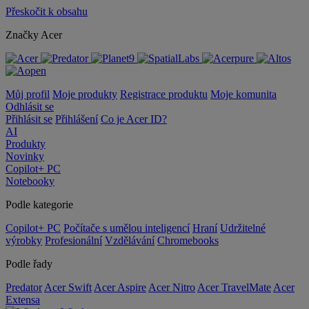
Přeskočit k obsahu
Značky Acer
Můj profil
Moje produkty
Registrace produktu
Moje komunita
Odhlásit se
Přihlásit se
Přihlášení
Co je Acer ID?
AI
Produkty
Novinky
Copilot+ PC
Notebooky
Podle kategorie
Copilot+ PC
Počítače s umělou inteligencí
Hraní
Udržitelné
výrobky
Profesionální
Vzdělávání
Chromebooks
Podle řady
Predator
Acer Swift
Acer Aspire
Acer Nitro
Acer TravelMate
Acer
Extensa