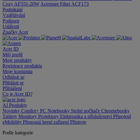
Cozy AF551-20W
Acerpure Filter ACF173
Podnikání
Vzdělávání
Podpora
Události
Značky Acer
Acer ID
Můj profil
Moje produkty
Registrace produktu
Moje komunita
Odhlásit se
Přihlásit se
Přihlášení
Co je Acer ID?
AI
Produkty
Novinky
Copilot+ PC
Notebooky
Stolní počítače
Chromebooky
Tablety
Monitory
Projektory
Elektronika a příslušenství
Připojení
eMobility
Přenosná herní zařízení
Přístroje
Podle kategorie