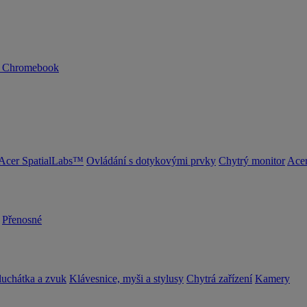
n Chromebook
Acer SpatialLabs™
Ovládání s dotykovými prvky
Chytrý monitor
Acer
Přenosné
luchátka a zvuk
Klávesnice, myši a stylusy
Chytrá zařízení
Kamery