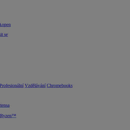
it se
Profesionální
Vzdělávání
Chromebooks
tensa
D Ryzen™