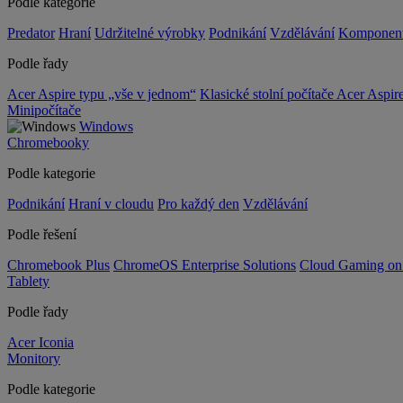
Podle kategorie
Predator
Hraní
Udržitelné výrobky
Podnikání
Vzdělávání
Komponen
Podle řady
Acer Aspire typu „vše v jednom“
Klasické stolní počítače Acer Aspir
Minipočítače
Windows
Chromebooky
Podle kategorie
Podnikání
Hraní v cloudu
Pro každý den
Vzdělávání
Podle řešení
Chromebook Plus
ChromeOS Enterprise Solutions
Cloud Gaming o
Tablety
Podle řady
Acer Iconia
Monitory
Podle kategorie