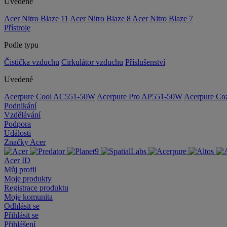
Uvedené
Acer Nitro Blaze 11
Acer Nitro Blaze 8
Acer Nitro Blaze 7
Přístroje
Podle typu
Čistička vzduchu
Cirkulátor vzduchu
Příslušenství
Uvedené
Acerpure Cool AC551-50W
Acerpure Pro AP551-50W
Acerpure C
Podnikání
Vzdělávání
Podpora
Události
Značky Acer
Acer ID
Můj profil
Moje produkty
Registrace produktu
Moje komunita
Odhlásit se
Přihlásit se
Přihlášení