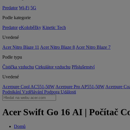
Predator
Wi-Fi
5G
Podle kategorie
Predator
eKoloběžky
Kinetic Tech
Uvedené
Acer Nitro Blaze 11
Acer Nitro Blaze 8
Acer Nitro Blaze 7
Podle typu
Čistička vzduchu
Cirkulátor vzduchu
Příslušenství
Uvedené
Acerpure Cool AC551-50W
Acerpure Pro AP551-50W
Acerpure C
Podnikání
Vzdělávání
Podpora
Události
Acer Swift Go 16 AI | Počítač C
Domů