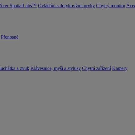
Acer SpatialLabs™
Ovládání s dotykovými prvky
Chytrý monitor
Acer
Přenosné
luchátka a zvuk
Klávesnice, myši a stylusy
Chytrá zařízení
Kamery