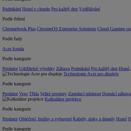
Podnikání
Hraní v cloudu
Pro každý den
Vzdělávání
Podle řešení
Chromebook Plus
ChromeOS Enterprise Solutions
Cloud Gaming o
Podle řady
Acer Iconia
Podle kategorie
Predator
Udržitelné výrobky
Zábava
Podnikání
Pro každý den
Hraní
Technologie Acer pro displeje
Podle kategorie
Predator
Vero
Třída
Velké prostory
Zasedací místnost
Domácí zábava
Kalkulátor projekce
Podle kategorie
Predator
Oblečení, brašny a vybavení
Kabely, doky a dongly
Hraní
S
Podle kategorie