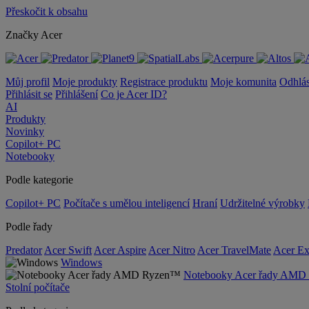
Přeskočit k obsahu
Značky Acer
Můj profil
Moje produkty
Registrace produktu
Moje komunita
Odhlás
Přihlásit se
Přihlášení
Co je Acer ID?
AI
Produkty
Novinky
Copilot+ PC
Notebooky
Podle kategorie
Copilot+ PC
Počítače s umělou inteligencí
Hraní
Udržitelné výrobky
Podle řady
Predator
Acer Swift
Acer Aspire
Acer Nitro
Acer TravelMate
Acer Ex
Windows
Notebooky Acer řady AM
Stolní počítače