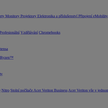
lety
Monitory
Projektory
Elektronika a příslušenství
Připojení
eMobilit
Profesionální
Vzdělávání
Chromebooks
tensa
D Ryzen™
ty
e
Nitro
Stolní počítače Acer Veriton Business
Acer Veriton vše v jedno