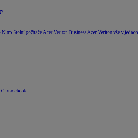
ty
e
Nitro
Stolní počítače Acer Veriton Business
Acer Veriton vše v jedno
n Chromebook