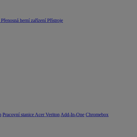
y
Přenosná herní zařízení
Přístroje
m
Pracovní stanice Acer Veriton
Add-In-One
Chromebox