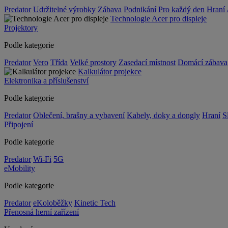
Predator
Udržitelné výrobky
Zábava
Podnikání
Pro každý den
Hraní
Technologie Acer pro displeje
Projektory
Podle kategorie
Predator
Vero
Třída
Velké prostory
Zasedací místnost
Domácí zábava
Kalkulátor projekce
Elektronika a příslušenství
Podle kategorie
Predator
Oblečení, brašny a vybavení
Kabely, doky a dongly
Hraní
S
Připojení
Podle kategorie
Predator
Wi-Fi
5G
eMobility
Podle kategorie
Predator
eKoloběžky
Kinetic Tech
Přenosná herní zařízení