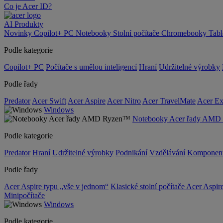
Co je Acer ID?
AI
Produkty
Novinky
Copilot+ PC
Notebooky
Stolní počítače
Chromebooky
Tab
Podle kategorie
Copilot+ PC
Počítače s umělou inteligencí
Hraní
Udržitelné výrobky
Podle řady
Predator
Acer Swift
Acer Aspire
Acer Nitro
Acer TravelMate
Acer Ex
Windows
Notebooky Acer řady AM
Podle kategorie
Predator
Hraní
Udržitelné výrobky
Podnikání
Vzdělávání
Komponen
Podle řady
Acer Aspire typu „vše v jednom“
Klasické stolní počítače Acer Aspir
Minipočítače
Windows
Podle kategorie