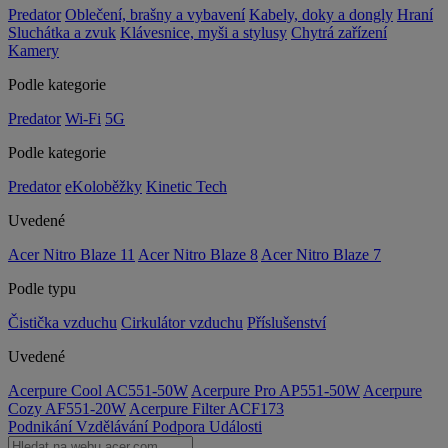
Predator
Oblečení, brašny a vybavení
Kabely, doky a dongly
Hraní
Sluchátka a zvuk
Klávesnice, myši a stylusy
Chytrá zařízení
Kamery
Podle kategorie
Predator
Wi-Fi
5G
Podle kategorie
Predator
eKoloběžky
Kinetic Tech
Uvedené
Acer Nitro Blaze 11
Acer Nitro Blaze 8
Acer Nitro Blaze 7
Podle typu
Čistička vzduchu
Cirkulátor vzduchu
Příslušenství
Uvedené
Acerpure Cool AC551-50W
Acerpure Pro AP551-50W
Acerpure
Cozy AF551-20W
Acerpure Filter ACF173
Podnikání
Vzdělávání
Podpora
Události