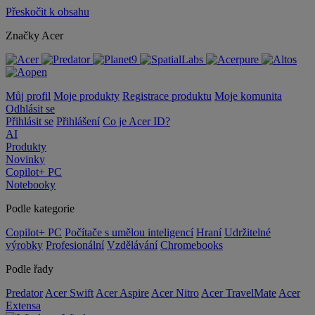
Přeskočit k obsahu
Značky Acer
Můj profil
Moje produkty
Registrace produktu
Moje komunita
Odhlásit se
Přihlásit se
Přihlášení
Co je Acer ID?
AI
Produkty
Novinky
Copilot+ PC
Notebooky
Podle kategorie
Copilot+ PC
Počítače s umělou inteligencí
Hraní
Udržitelné
výrobky
Profesionální
Vzdělávání
Chromebooks
Podle řady
Predator
Acer Swift
Acer Aspire
Acer Nitro
Acer TravelMate
Acer
Extensa