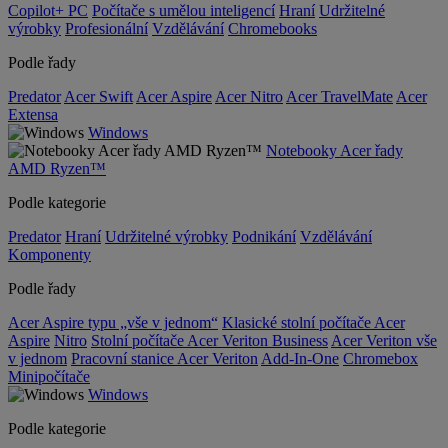
Copilot+ PC
Počítače s umělou inteligencí
Hraní
Udržitelné
výrobky
Profesionální
Vzdělávání
Chromebooks
Podle řady
Predator
Acer Swift
Acer Aspire
Acer Nitro
Acer TravelMate
Acer
Extensa
Windows
Notebooky Acer řady
AMD Ryzen™
Podle kategorie
Predator
Hraní
Udržitelné výrobky
Podnikání
Vzdělávání
Komponenty
Podle řady
Acer Aspire typu „vše v jednom“
Klasické stolní počítače Acer
Aspire
Nitro
Stolní počítače Acer Veriton Business
Acer Veriton vše
v jednom
Pracovní stanice Acer Veriton
Add-In-One
Chromebox
Minipočítače
Windows
Podle kategorie