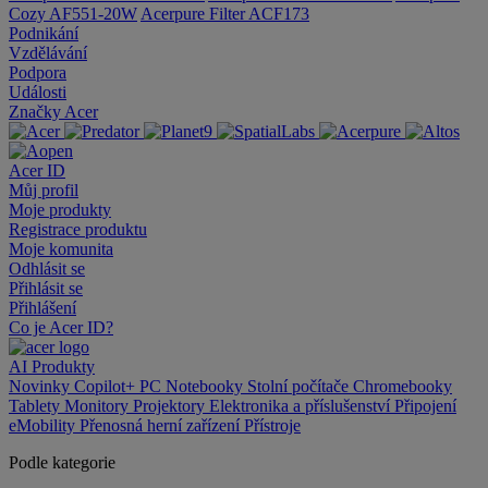
Cozy AF551-20W
Acerpure Filter ACF173
Podnikání
Vzdělávání
Podpora
Události
Značky Acer
Acer ID
Můj profil
Moje produkty
Registrace produktu
Moje komunita
Odhlásit se
Přihlásit se
Přihlášení
Co je Acer ID?
AI
Produkty
Novinky
Copilot+ PC
Notebooky
Stolní počítače
Chromebooky
Tablety
Monitory
Projektory
Elektronika a příslušenství
Připojení
eMobility
Přenosná herní zařízení
Přístroje
Podle kategorie