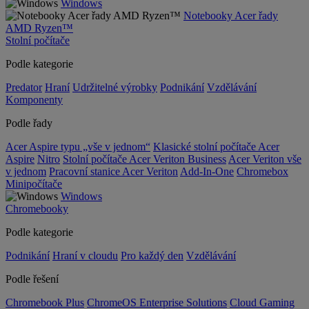
Windows
Notebooky Acer řady
AMD Ryzen™
Stolní počítače
Podle kategorie
Predator
Hraní
Udržitelné výrobky
Podnikání
Vzdělávání
Komponenty
Podle řady
Acer Aspire typu „vše v jednom“
Klasické stolní počítače Acer
Aspire
Nitro
Stolní počítače Acer Veriton Business
Acer Veriton vše
v jednom
Pracovní stanice Acer Veriton
Add-In-One
Chromebox
Minipočítače
Windows
Chromebooky
Podle kategorie
Podnikání
Hraní v cloudu
Pro každý den
Vzdělávání
Podle řešení
Chromebook Plus
ChromeOS Enterprise Solutions
Cloud Gaming