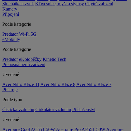
Sluchátka a zvuk
Klávesnice, myši a stylusy
Chytrá zařízení
Kamery
Připojení
Podle kategorie
Predator
Wi-Fi
5G
eMobility
Podle kategorie
Predator
eKoloběžky
Kinetic Tech
Přenosná herní zařízení
Uvedené
Acer Nitro Blaze 11
Acer Nitro Blaze 8
Acer Nitro Blaze 7
Přístroje
Podle typu
Čistička vzduchu
Cirkulátor vzduchu
Příslušenství
Uvedené
Acerpure Cool AC551-50W
Acerpure Pro AP551-50W
Acerpure