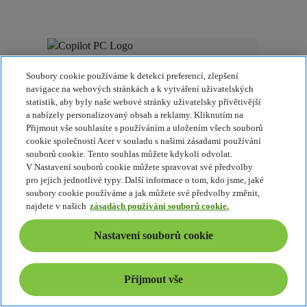
Soubory cookie používáme k detekci preferencí, zlepšení
navigace na webových stránkách a k vytváření uživatelských
Počítače Copilot+ PC jsou nejrychlejší
statistik, aby byly naše webové stránky uživatelsky přívětivější
a nabízely personalizovaný obsah a reklamy. Kliknutím na
a nejchytřejší počítače se systémem Windows
Přijmout vše souhlasíte s používáním a uložením všech souborů
všech dob.
cookie společností Acer v souladu s našimi zásadami používání
Vaše nová úroveň výkonnosti Nyní už s umělou
souborů cookie. Tento souhlas můžete kdykoli odvolat.
inteligencí.
V Nastavení souborů cookie můžete spravovat své předvolby
Přehrát video
pro jejich jednotlivé typy. Další informace o tom, kdo jsme, jaké
soubory cookie používáme a jak můžete své předvolby změnit,
najdete v našich
zásadách používání souborů cookie.
Nastavení souborů cookie
Přijmout vše