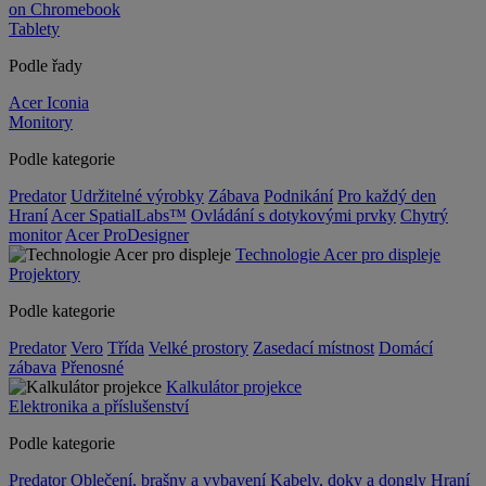
on Chromebook
Tablety
Podle řady
Acer Iconia
Monitory
Podle kategorie
Predator
Udržitelné výrobky
Zábava
Podnikání
Pro každý den
Hraní
Acer SpatialLabs™
Ovládání s dotykovými prvky
Chytrý
monitor
Acer ProDesigner
Technologie Acer pro displeje
Projektory
Podle kategorie
Predator
Vero
Třída
Velké prostory
Zasedací místnost
Domácí
zábava
Přenosné
Kalkulátor projekce
Elektronika a příslušenství
Podle kategorie
Predator
Oblečení, brašny a vybavení
Kabely, doky a dongly
Hraní