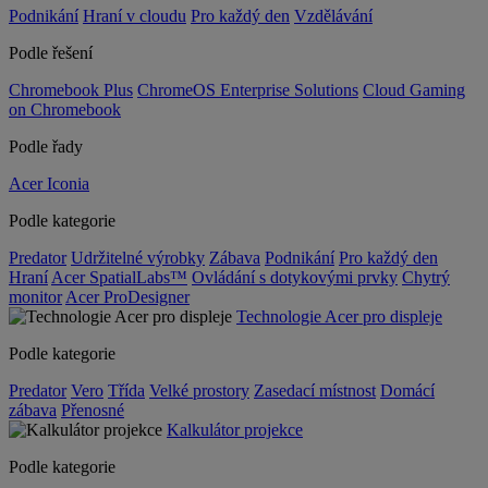
Podnikání
Hraní v cloudu
Pro každý den
Vzdělávání
Podle řešení
Chromebook Plus
ChromeOS Enterprise Solutions
Cloud Gaming
on Chromebook
Podle řady
Acer Iconia
Podle kategorie
Predator
Udržitelné výrobky
Zábava
Podnikání
Pro každý den
Hraní
Acer SpatialLabs™
Ovládání s dotykovými prvky
Chytrý
monitor
Acer ProDesigner
Technologie Acer pro displeje
Podle kategorie
Predator
Vero
Třída
Velké prostory
Zasedací místnost
Domácí
zábava
Přenosné
Kalkulátor projekce
Podle kategorie