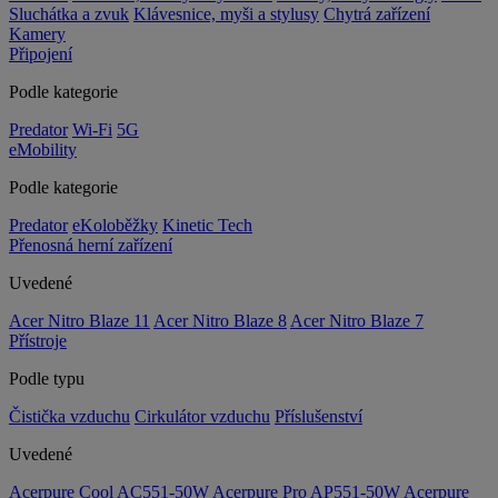
Sluchátka a zvuk
Klávesnice, myši a stylusy
Chytrá zařízení
Kamery
Připojení
Podle kategorie
Predator
Wi-Fi
5G
eMobility
Podle kategorie
Predator
eKoloběžky
Kinetic Tech
Přenosná herní zařízení
Uvedené
Acer Nitro Blaze 11
Acer Nitro Blaze 8
Acer Nitro Blaze 7
Přístroje
Podle typu
Čistička vzduchu
Cirkulátor vzduchu
Příslušenství
Uvedené
Acerpure Cool AC551-50W
Acerpure Pro AP551-50W
Acerpure