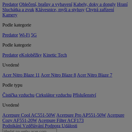
Predator
Oblečení, brašny a vybavení
Kabely, doky a dongly
Hraní
Sluchátka a zvuk
Klávesnice, myši a stylusy
Chytrá zařízení
Kamery
Podle kategorie
Predator
Wi-Fi
5G
Podle kategorie
Predator
eKoloběžky
Kinetic Tech
Uvedené
Acer Nitro Blaze 11
Acer Nitro Blaze 8
Acer Nitro Blaze 7
Podle typu
Čistička vzduchu
Cirkulátor vzduchu
Příslušenství
Uvedené
Acerpure Cool AC551-50W
Acerpure Pro AP551-50W
Acerpure
Cozy AF551-20W
Acerpure Filter ACF173
Podnikání
Vzdělávání
Podpora
Události