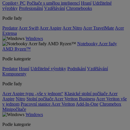
Copilot+ PC
Počítače s umělou inteligencí
Hraní
Udržitelné
výrobky
Profesionální
Vzdělávání
Chromebooks
Podle řady
Predator
Acer Swift
Acer Aspire
Acer Nitro
Acer TravelMate
Acer
Extensa
Windows
Notebooky Acer řady
AMD Ryzen™
Podle kategorie
Predator
Hraní
Udržitelné výrobky
Podnikání
Vzdělávání
Komponenty
Podle řady
Acer Aspire typu „vše v jednom“
Klasické stolní počítače Acer
Aspire
Nitro
Stolní počítače Acer Veriton Business
Acer Veriton vše
v jednom
Pracovní stanice Acer Veriton
Add-In-One
Chromebox
Minipočítače
Windows
Podle kategorie