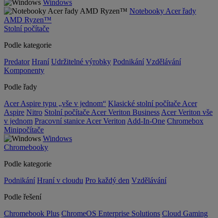
Windows
Notebooky Acer řady
AMD Ryzen™
Stolní počítače
Podle kategorie
Predator
Hraní
Udržitelné výrobky
Podnikání
Vzdělávání
Komponenty
Podle řady
Acer Aspire typu „vše v jednom“
Klasické stolní počítače Acer
Aspire
Nitro
Stolní počítače Acer Veriton Business
Acer Veriton vše
v jednom
Pracovní stanice Acer Veriton
Add-In-One
Chromebox
Minipočítače
Windows
Chromebooky
Podle kategorie
Podnikání
Hraní v cloudu
Pro každý den
Vzdělávání
Podle řešení
Chromebook Plus
ChromeOS Enterprise Solutions
Cloud Gaming