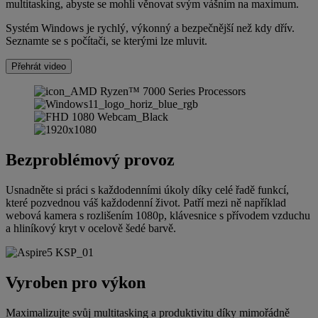
multitasking, abyste se mohli věnovat svým vášním na maximum.
Systém Windows je rychlý, výkonný a bezpečnější než kdy dřív.
Seznamte se s počítači, se kterými lze mluvit.
Přehrát video
Bezproblémový provoz
Usnadněte si práci s každodenními úkoly díky celé řadě funkcí,
které pozvednou váš každodenní život. Patří mezi ně například
webová kamera s rozlišením 1080p, klávesnice s přívodem vzduchu
a hliníkový kryt v ocelově šedé barvě.
Vyroben pro výkon
Maximalizujte svůj multitasking a produktivitu díky mimořádně