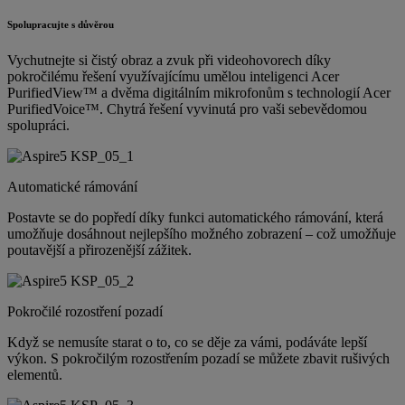
Spolupracujte s důvěrou
Vychutnejte si čistý obraz a zvuk při videohovorech díky
pokročilému řešení využívajícímu umělou inteligenci Acer
PurifiedView™ a dvěma digitálním mikrofonům s technologií Acer
PurifiedVoice™. Chytrá řešení vyvinutá pro vaši sebevědomou
spolupráci.
Automatické rámování
Postavte se do popředí díky funkci automatického rámování, která
umožňuje dosáhnout nejlepšího možného zobrazení – což umožňuje
poutavější a přirozenější zážitek.
Pokročilé rozostření pozadí
Když se nemusíte starat o to, co se děje za vámi, podáváte lepší
výkon. S pokročilým rozostřením pozadí se můžete zbavit rušivých
elementů.