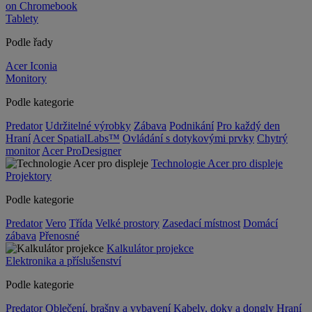
on Chromebook
Tablety
Podle řady
Acer Iconia
Monitory
Podle kategorie
Predator
Udržitelné výrobky
Zábava
Podnikání
Pro každý den
Hraní
Acer SpatialLabs™
Ovládání s dotykovými prvky
Chytrý
monitor
Acer ProDesigner
Technologie Acer pro displeje
Projektory
Podle kategorie
Predator
Vero
Třída
Velké prostory
Zasedací místnost
Domácí
zábava
Přenosné
Kalkulátor projekce
Elektronika a příslušenství
Podle kategorie
Predator
Oblečení, brašny a vybavení
Kabely, doky a dongly
Hraní