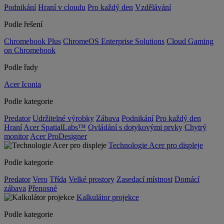
Podnikání
Hraní v cloudu
Pro každý den
Vzdělávání
Podle řešení
Chromebook Plus
ChromeOS Enterprise Solutions
Cloud Gaming
on Chromebook
Podle řady
Acer Iconia
Podle kategorie
Predator
Udržitelné výrobky
Zábava
Podnikání
Pro každý den
Hraní
Acer SpatialLabs™
Ovládání s dotykovými prvky
Chytrý
monitor
Acer ProDesigner
Technologie Acer pro displeje
Podle kategorie
Predator
Vero
Třída
Velké prostory
Zasedací místnost
Domácí
zábava
Přenosné
Kalkulátor projekce
Podle kategorie