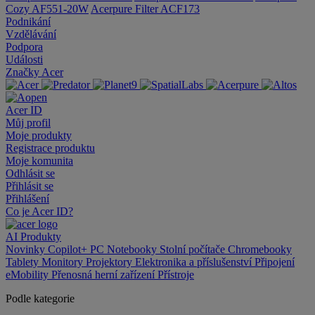
Cozy AF551-20W
Acerpure Filter ACF173
Podnikání
Vzdělávání
Podpora
Události
Značky Acer
Acer ID
Můj profil
Moje produkty
Registrace produktu
Moje komunita
Odhlásit se
Přihlásit se
Přihlášení
Co je Acer ID?
AI
Produkty
Novinky
Copilot+ PC
Notebooky
Stolní počítače
Chromebooky
Tablety
Monitory
Projektory
Elektronika a příslušenství
Připojení
eMobility
Přenosná herní zařízení
Přístroje
Podle kategorie