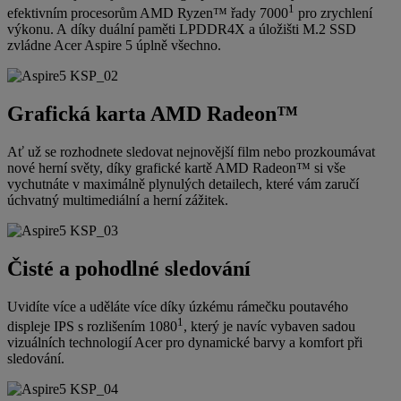
1
efektivním procesorům AMD Ryzen™ řady 7000
pro zrychlení
výkonu. A díky duální paměti LPDDR4X a úložišti M.2 SSD
zvládne Acer Aspire 5 úplně všechno.
Grafická karta AMD Radeon™
Ať už se rozhodnete sledovat nejnovější film nebo prozkoumávat
nové herní světy, díky grafické kartě AMD Radeon™ si vše
vychutnáte v maximálně plynulých detailech, které vám zaručí
úchvatný multimediální a herní zážitek.
Čisté a pohodlné sledování
Uvidíte více a uděláte více díky úzkému rámečku poutavého
1
displeje IPS s rozlišením 1080
, který je navíc vybaven sadou
vizuálních technologií Acer pro dynamické barvy a komfort při
sledování.