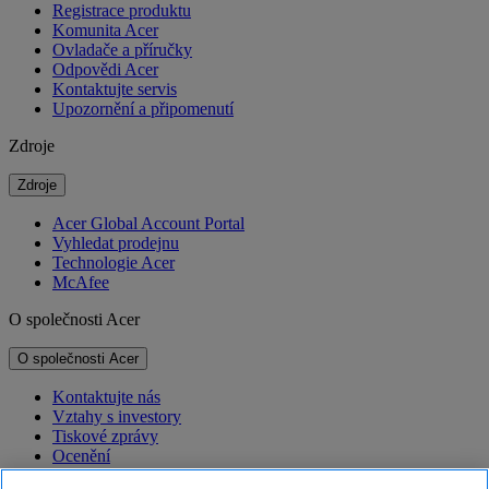
Registrace produktu
Komunita Acer
Ovladače a příručky
Odpovědi Acer
Kontaktujte servis
Upozornění a připomenutí
Zdroje
Zdroje
Acer Global Account Portal
Vyhledat prodejnu
Technologie Acer
McAfee
O společnosti Acer
O společnosti Acer
Kontaktujte nás
Vztahy s investory
Tiskové zprávy
Ocenění
Události