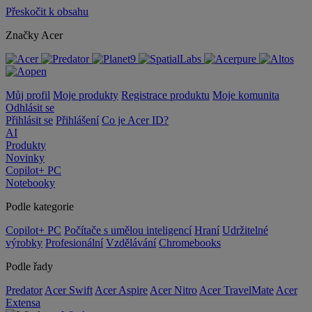
Přeskočit k obsahu
Značky Acer
Můj profil
Moje produkty
Registrace produktu
Moje komunita
Odhlásit se
Přihlásit se
Přihlášení
Co je Acer ID?
AI
Produkty
Novinky
Copilot+ PC
Notebooky
Podle kategorie
Copilot+ PC
Počítače s umělou inteligencí
Hraní
Udržitelné
výrobky
Profesionální
Vzdělávání
Chromebooks
Podle řady
Predator
Acer Swift
Acer Aspire
Acer Nitro
Acer TravelMate
Acer
Extensa