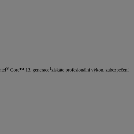
®
1
ntel
Core™ 13. generace
získáte profesionální výkon, zabezpečení