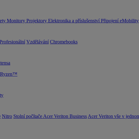
lety
Monitory
Projektory
Elektronika a příslušenství
Připojení
eMobilit
Profesionální
Vzdělávání
Chromebooks
tensa
D Ryzen™
ty
e
Nitro
Stolní počítače Acer Veriton Business
Acer Veriton vše v jedno