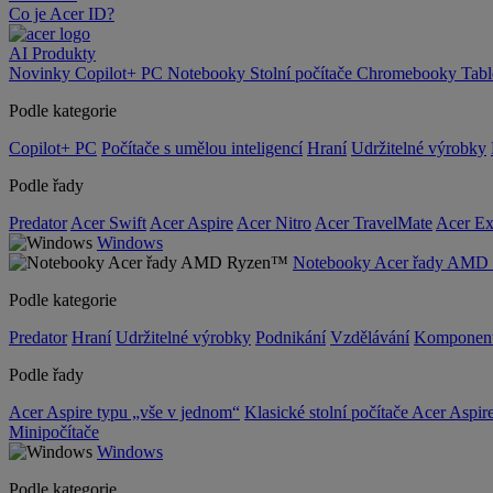
Co je Acer ID?
AI
Produkty
Novinky
Copilot+ PC
Notebooky
Stolní počítače
Chromebooky
Tab
Podle kategorie
Copilot+ PC
Počítače s umělou inteligencí
Hraní
Udržitelné výrobky
Podle řady
Predator
Acer Swift
Acer Aspire
Acer Nitro
Acer TravelMate
Acer Ex
Windows
Notebooky Acer řady AM
Podle kategorie
Predator
Hraní
Udržitelné výrobky
Podnikání
Vzdělávání
Komponen
Podle řady
Acer Aspire typu „vše v jednom“
Klasické stolní počítače Acer Aspir
Minipočítače
Windows
Podle kategorie