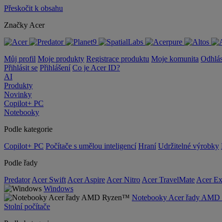
Přeskočit k obsahu
Značky Acer
Můj profil
Moje produkty
Registrace produktu
Moje komunita
Odhlás
Přihlásit se
Přihlášení
Co je Acer ID?
AI
Produkty
Novinky
Copilot+ PC
Notebooky
Podle kategorie
Copilot+ PC
Počítače s umělou inteligencí
Hraní
Udržitelné výrobky
Podle řady
Predator
Acer Swift
Acer Aspire
Acer Nitro
Acer TravelMate
Acer Ex
Windows
Notebooky Acer řady AM
Stolní počítače