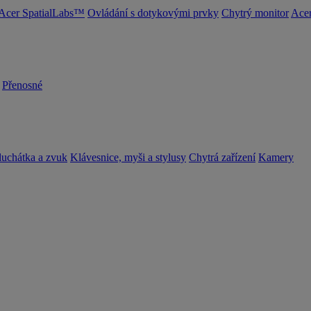
Acer SpatialLabs™
Ovládání s dotykovými prvky
Chytrý monitor
Acer
Přenosné
luchátka a zvuk
Klávesnice, myši a stylusy
Chytrá zařízení
Kamery