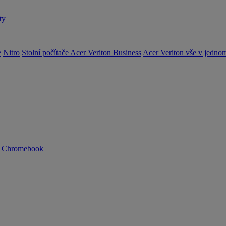
ty
e
Nitro
Stolní počítače Acer Veriton Business
Acer Veriton vše v jedno
n Chromebook