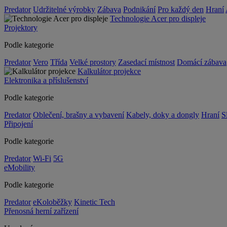
Predator
Udržitelné výrobky
Zábava
Podnikání
Pro každý den
Hraní
Technologie Acer pro displeje
Projektory
Podle kategorie
Predator
Vero
Třída
Velké prostory
Zasedací místnost
Domácí zábava
Kalkulátor projekce
Elektronika a příslušenství
Podle kategorie
Predator
Oblečení, brašny a vybavení
Kabely, doky a dongly
Hraní
S
Připojení
Podle kategorie
Predator
Wi-Fi
5G
eMobility
Podle kategorie
Predator
eKoloběžky
Kinetic Tech
Přenosná herní zařízení