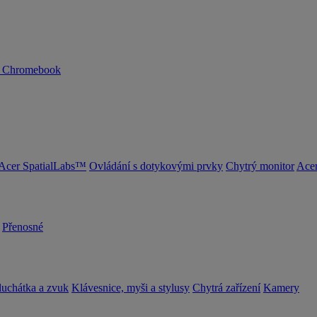
n Chromebook
Acer SpatialLabs™
Ovládání s dotykovými prvky
Chytrý monitor
Acer
Přenosné
luchátka a zvuk
Klávesnice, myši a stylusy
Chytrá zařízení
Kamery