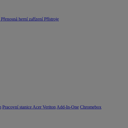
y
Přenosná herní zařízení
Přístroje
m
Pracovní stanice Acer Veriton
Add-In-One
Chromebox