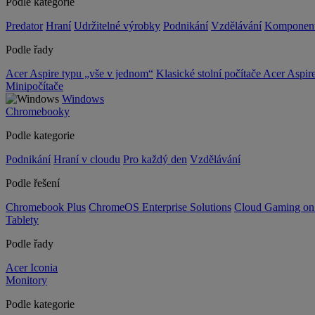
Podle kategorie
Predator
Hraní
Udržitelné výrobky
Podnikání
Vzdělávání
Komponen
Podle řady
Acer Aspire typu „vše v jednom“
Klasické stolní počítače Acer Aspir
Minipočítače
Windows
Chromebooky
Podle kategorie
Podnikání
Hraní v cloudu
Pro každý den
Vzdělávání
Podle řešení
Chromebook Plus
ChromeOS Enterprise Solutions
Cloud Gaming o
Tablety
Podle řady
Acer Iconia
Monitory
Podle kategorie