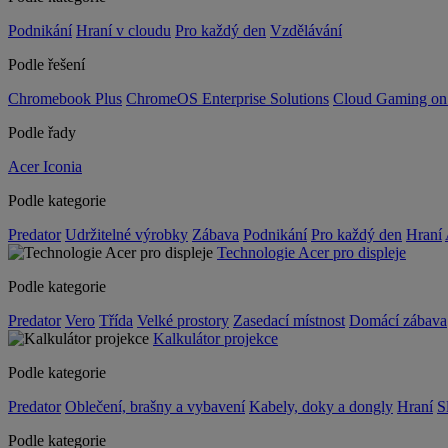
Podnikání
Hraní v cloudu
Pro každý den
Vzdělávání
Podle řešení
Chromebook Plus
ChromeOS Enterprise Solutions
Cloud Gaming o
Podle řady
Acer Iconia
Podle kategorie
Predator
Udržitelné výrobky
Zábava
Podnikání
Pro každý den
Hraní
Technologie Acer pro displeje
Podle kategorie
Predator
Vero
Třída
Velké prostory
Zasedací místnost
Domácí zábava
Kalkulátor projekce
Podle kategorie
Predator
Oblečení, brašny a vybavení
Kabely, doky a dongly
Hraní
S
Podle kategorie