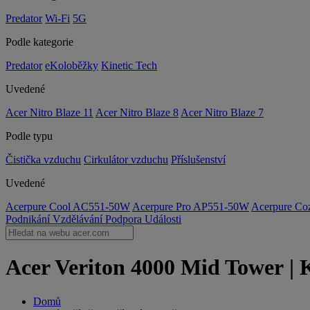
Predator
Wi-Fi
5G
Podle kategorie
Predator
eKoloběžky
Kinetic Tech
Uvedené
Acer Nitro Blaze 11
Acer Nitro Blaze 8
Acer Nitro Blaze 7
Podle typu
Čistička vzduchu
Cirkulátor vzduchu
Příslušenství
Uvedené
Acerpure Cool AC551-50W
Acerpure Pro AP551-50W
Acerpure C
Podnikání
Vzdělávání
Podpora
Události
Acer Veriton 4000 Mid Tower | K
Domů