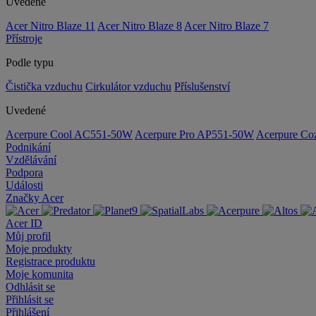
Uvedené
Acer Nitro Blaze 11
Acer Nitro Blaze 8
Acer Nitro Blaze 7
Přístroje
Podle typu
Čistička vzduchu
Cirkulátor vzduchu
Příslušenství
Uvedené
Acerpure Cool AC551-50W
Acerpure Pro AP551-50W
Acerpure C
Podnikání
Vzdělávání
Podpora
Události
Značky Acer
Acer ID
Můj profil
Moje produkty
Registrace produktu
Moje komunita
Odhlásit se
Přihlásit se
Přihlášení