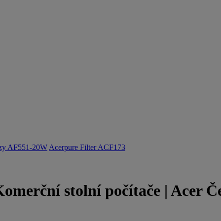
ozy AF551-20W
Acerpure Filter ACF173
omerční stolní počítače | Acer Č