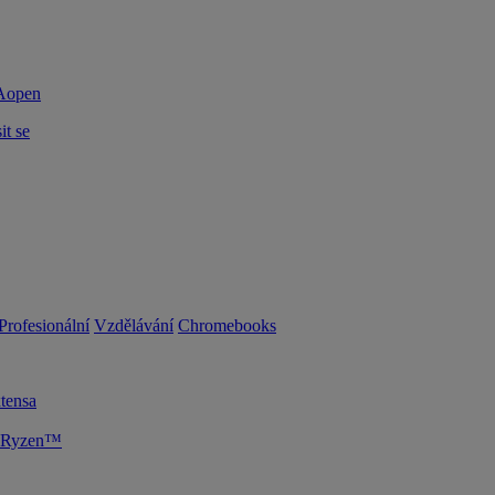
it se
Profesionální
Vzdělávání
Chromebooks
tensa
D Ryzen™