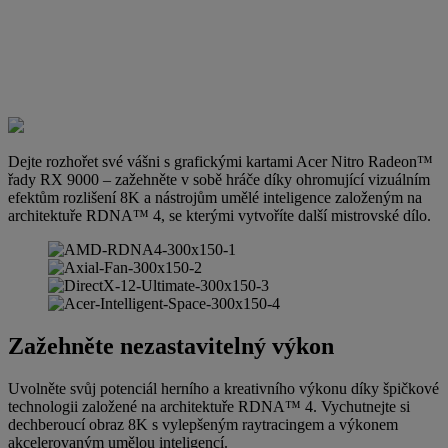
Dejte rozhořet své vášni s grafickými kartami Acer Nitro Radeon™
řady RX 9000 – zažehněte v sobě hráče díky ohromující vizuálním
efektům rozlišení 8K a nástrojům umělé inteligence založeným na
architektuře RDNA™ 4, se kterými vytvoříte další mistrovské dílo.
Zažehněte nezastavitelný výkon
Uvolněte svůj potenciál herního a kreativního výkonu díky špičkové
technologii založené na architektuře RDNA™ 4. Vychutnejte si
dechberoucí obraz 8K s vylepšeným raytracingem a výkonem
akcelerovaným umělou inteligencí.