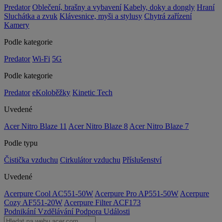
Predator
Oblečení, brašny a vybavení
Kabely, doky a dongly
Hraní
Sluchátka a zvuk
Klávesnice, myši a stylusy
Chytrá zařízení
Kamery
Podle kategorie
Predator
Wi-Fi
5G
Podle kategorie
Predator
eKoloběžky
Kinetic Tech
Uvedené
Acer Nitro Blaze 11
Acer Nitro Blaze 8
Acer Nitro Blaze 7
Podle typu
Čistička vzduchu
Cirkulátor vzduchu
Příslušenství
Uvedené
Acerpure Cool AC551-50W
Acerpure Pro AP551-50W
Acerpure
Cozy AF551-20W
Acerpure Filter ACF173
Podnikání
Vzdělávání
Podpora
Události