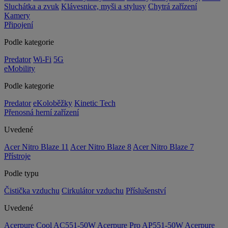
Sluchátka a zvuk
Klávesnice, myši a stylusy
Chytrá zařízení
Kamery
Připojení
Podle kategorie
Predator
Wi-Fi
5G
eMobility
Podle kategorie
Predator
eKoloběžky
Kinetic Tech
Přenosná herní zařízení
Uvedené
Acer Nitro Blaze 11
Acer Nitro Blaze 8
Acer Nitro Blaze 7
Přístroje
Podle typu
Čistička vzduchu
Cirkulátor vzduchu
Příslušenství
Uvedené
Acerpure Cool AC551-50W
Acerpure Pro AP551-50W
Acerpure