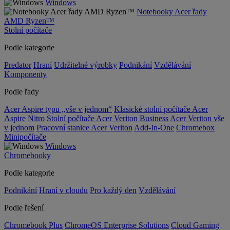
Windows
Notebooky Acer řady
AMD Ryzen™
Stolní počítače
Podle kategorie
Predator
Hraní
Udržitelné výrobky
Podnikání
Vzdělávání
Komponenty
Podle řady
Acer Aspire typu „vše v jednom“
Klasické stolní počítače Acer
Aspire
Nitro
Stolní počítače Acer Veriton Business
Acer Veriton vše
v jednom
Pracovní stanice Acer Veriton
Add-In-One
Chromebox
Minipočítače
Windows
Chromebooky
Podle kategorie
Podnikání
Hraní v cloudu
Pro každý den
Vzdělávání
Podle řešení
Chromebook Plus
ChromeOS Enterprise Solutions
Cloud Gaming