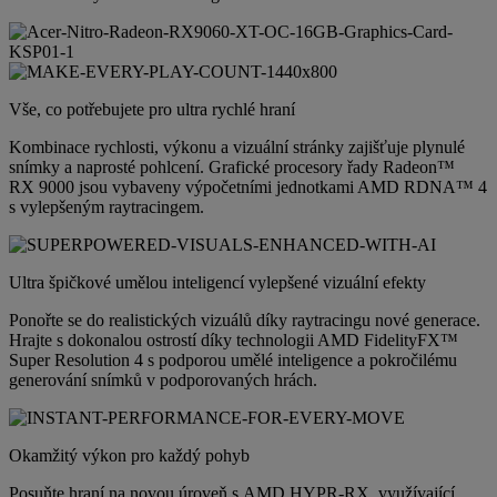
Vše, co potřebujete pro ultra rychlé hraní
Kombinace rychlosti, výkonu a vizuální stránky zajišťuje plynulé
snímky a naprosté pohlcení. Grafické procesory řady Radeon™
RX 9000 jsou vybaveny výpočetními jednotkami AMD RDNA™ 4
s vylepšeným raytracingem.
Ultra špičkové umělou inteligencí vylepšené vizuální efekty
Ponořte se do realistických vizuálů díky raytracingu nové generace.
Hrajte s dokonalou ostrostí díky technologii AMD FidelityFX™
Super Resolution 4 s podporou umělé inteligence a pokročilému
generování snímků v podporovaných hrách.
Okamžitý výkon pro každý pohyb
Posuňte hraní na novou úroveň s AMD HYPR-RX, využívající