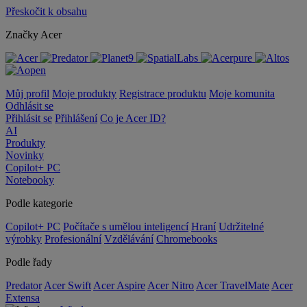
Přeskočit k obsahu
Značky Acer
Můj profil
Moje produkty
Registrace produktu
Moje komunita
Odhlásit se
Přihlásit se
Přihlášení
Co je Acer ID?
AI
Produkty
Novinky
Copilot+ PC
Notebooky
Podle kategorie
Copilot+ PC
Počítače s umělou inteligencí
Hraní
Udržitelné
výrobky
Profesionální
Vzdělávání
Chromebooks
Podle řady
Predator
Acer Swift
Acer Aspire
Acer Nitro
Acer TravelMate
Acer
Extensa