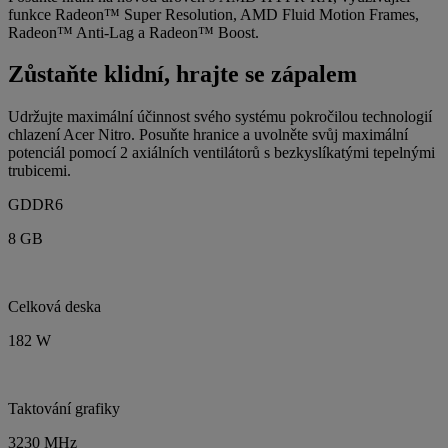
funkce Radeon™ Super Resolution, AMD Fluid Motion Frames,
Radeon™ Anti-Lag a Radeon™ Boost.
Zůstaňte klidní, hrajte se zápalem
Udržujte maximální účinnost svého systému pokročilou technologií
chlazení Acer Nitro. Posuňte hranice a uvolněte svůj maximální
potenciál pomocí 2 axiálních ventilátorů s bezkyslíkatými tepelnými
trubicemi.
GDDR6
8 GB
Celková deska
182 W
Taktování grafiky
3230 MHz