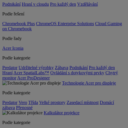
Podnikání
Hraní v cloudu
Pro každý den
Vzdělávání
Podle řešení
Chromebook Plus
ChromeOS Enterprise Solutions
Cloud Gaming
on Chromebook
Podle řady
Acer Iconia
Podle kategorie
Predator
Udržitelné výrobky
Zábava
Podnikání
Pro každý den
Hraní
Acer SpatialLabs™
Ovládání s dotykovými prvky
Chytrý
monitor
Acer ProDesigner
Technologie Acer pro displeje
Podle kategorie
Predator
Vero
Třída
Velké prostory
Zasedací místnost
Domácí
zábava
Přenosné
Kalkulátor projekce
Podle kategorie