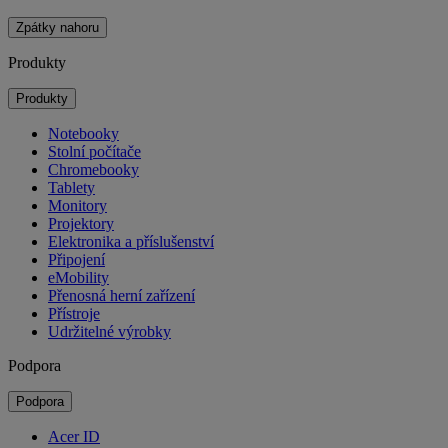
Zpátky nahoru
Produkty
Produkty
Notebooky
Stolní počítače
Chromebooky
Tablety
Monitory
Projektory
Elektronika a příslušenství
Připojení
eMobility
Přenosná herní zařízení
Přístroje
Udržitelné výrobky
Podpora
Podpora
Acer ID