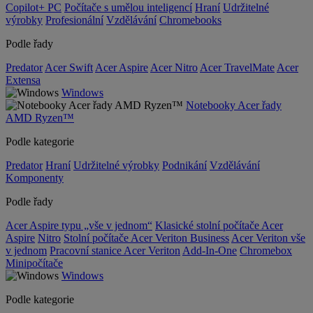
Copilot+ PC
Počítače s umělou inteligencí
Hraní
Udržitelné
výrobky
Profesionální
Vzdělávání
Chromebooks
Podle řady
Predator
Acer Swift
Acer Aspire
Acer Nitro
Acer TravelMate
Acer
Extensa
Windows
Notebooky Acer řady
AMD Ryzen™
Podle kategorie
Predator
Hraní
Udržitelné výrobky
Podnikání
Vzdělávání
Komponenty
Podle řady
Acer Aspire typu „vše v jednom“
Klasické stolní počítače Acer
Aspire
Nitro
Stolní počítače Acer Veriton Business
Acer Veriton vše
v jednom
Pracovní stanice Acer Veriton
Add-In-One
Chromebox
Minipočítače
Windows
Podle kategorie