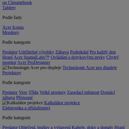
on Chromebook
Tablety
Podle řady
Acer Iconia
Monitory
Podle kategorie
Predator
Udržitelné výrobky
Zábava
Podnikání
Pro každý den
Hraní
Acer SpatialLabs™
Ovládání s dotykovými prvky
Chytrý
monitor
Acer ProDesigner
Technologie Acer pro displeje
Projektory
Podle kategorie
Predator
Vero
Třída
Velké prostory
Zasedací místnost
Domácí
zábava
Přenosné
Kalkulátor projekce
Elektronika a příslušenství
Podle kategorie
Predator
Oblečení, brašny a vybavení
Kabely, doky a dongly
Hraní