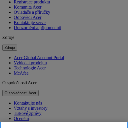
Registrace produktu
Komunita Acer
Ovladače a příručky
Odpovědi Acer
Kontaktujte servis
Upozornění a připomenutí
Zdroje
Zdroje
Acer Global Account Portal
Vyhledat prodejnu
Technologie Acer
McAfee
O společnosti Acer
O společnosti Acer
Kontaktujte nás
Vztahy s investory
Tiskové zprávy
Ocenění
Události