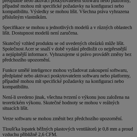
předplatné nebo aktivaci poskytovatelem softwaru nebo platformy,
případně mohou mít specifické požadavky na konfiguraci nebo
kompatibilitu. Výsledky se mohou lišit. Všechna práva vyhrazena
příslušným vlastníkům.
Specifikace se mohou u jednotlivých modelů a v různých oblastech
lišit. Dostupnost modelů není zaručena.
Skutečný vzhled produktu se od uvedených obrázků může lišit.
Společnost Acer se snaží v době vydání předložit co nejpřesnější
a nejúplnější informace. Vyhrazujeme si právo provádět změny bez
předchozího upozornění.
Funkce umělé inteligence mohou vyžadovat zakoupení softwaru,
předplatné nebo aktivaci poskytovatelem softwaru nebo platformy,
případně mohou mít specifické požadavky na konfiguraci nebo
kompatibilitu.
Není-li uvedeno jinak, všechna tvrzení o výkonu jsou založena na
teoretickém výkonu. Skutečné hodnoty se mohou v reálných
situacích lišit.
Verze softwaru se mohou změnit bez předchozího upozornění.
Tloušťka lopatek běžných plastových ventilátorů je 0,8 mm a proud
vzduchu přibližně 2,6 CFM.