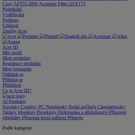
Cozy AF551-20W
Acerpure Filter ACF173
Podnikání
Vzdělávání
Podpora
Události
Značky Acer
Acer ID
Můj profil
Moje produkty
Registrace produktu
Moje komunita
Odhlásit se
Přihlásit se
Přihlášení
Co je Acer ID?
AI
Produkty
Novinky
Copilot+ PC
Notebooky
Stolní počítače
Chromebooky
Tablety
Monitory
Projektory
Elektronika a příslušenství
Připojení
eMobility
Přenosná herní zařízení
Přístroje
Podle kategorie