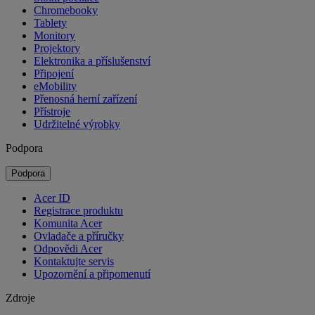
Chromebooky
Tablety
Monitory
Projektory
Elektronika a příslušenství
Připojení
eMobility
Přenosná herní zařízení
Přístroje
Udržitelné výrobky
Podpora
Podpora
Acer ID
Registrace produktu
Komunita Acer
Ovladače a příručky
Odpovědi Acer
Kontaktujte servis
Upozornění a připomenutí
Zdroje