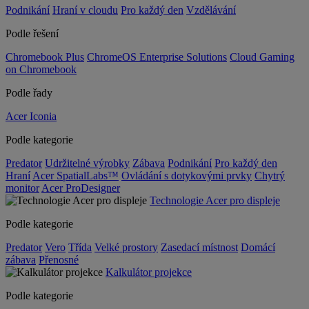
Podnikání
Hraní v cloudu
Pro každý den
Vzdělávání
Podle řešení
Chromebook Plus
ChromeOS Enterprise Solutions
Cloud Gaming
on Chromebook
Podle řady
Acer Iconia
Podle kategorie
Predator
Udržitelné výrobky
Zábava
Podnikání
Pro každý den
Hraní
Acer SpatialLabs™
Ovládání s dotykovými prvky
Chytrý
monitor
Acer ProDesigner
Technologie Acer pro displeje
Podle kategorie
Predator
Vero
Třída
Velké prostory
Zasedací místnost
Domácí
zábava
Přenosné
Kalkulátor projekce
Podle kategorie