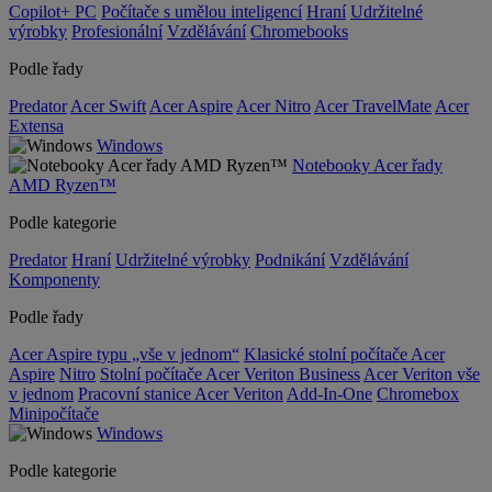
Copilot+ PC
Počítače s umělou inteligencí
Hraní
Udržitelné
výrobky
Profesionální
Vzdělávání
Chromebooks
Podle řady
Predator
Acer Swift
Acer Aspire
Acer Nitro
Acer TravelMate
Acer
Extensa
Windows
Notebooky Acer řady
AMD Ryzen™
Podle kategorie
Predator
Hraní
Udržitelné výrobky
Podnikání
Vzdělávání
Komponenty
Podle řady
Acer Aspire typu „vše v jednom“
Klasické stolní počítače Acer
Aspire
Nitro
Stolní počítače Acer Veriton Business
Acer Veriton vše
v jednom
Pracovní stanice Acer Veriton
Add-In-One
Chromebox
Minipočítače
Windows
Podle kategorie