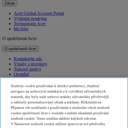
Zdroje
Acer Global Account Portal
Vyhledat prodejnu
Technologie Acer
McAfee
O společnosti Acer
O společnosti Acer
Kontaktujte nás
Vztahy s investory
Tiskové zprávy
Ocenění
Události
Soubory cookie používáme k detekci preferencí, zlepšení
Udržitelnost
navigace na webových stránkách a k vytváření uživatelských
statistik, aby byly naše webové stránky uživatelsky přívětivější
Udržitelnost
a nabízely personalizovaný obsah a reklamy. Kliknutím na
Přijmout vše souhlasíte s používáním a uložením všech souborů
Společenská odpovědnost firem
cookie společností Acer v souladu s našimi zásadami používání
Uhlíková stopa produktů
souborů cookie. Tento souhlas můžete kdykoli odvolat.
Program Project Humanity
V Nastavení souborů cookie můžete spravovat své předvolby
Earthion