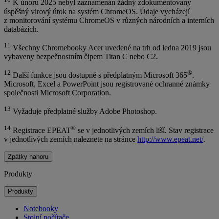
K únoru 2025 nebyl zaznamenán žádný zdokumentovaný
úspěšný virový útok na systém ChromeOS. Údaje vycházejí
z monitorování systému ChromeOS v různých národních a interních
databázích.
11
Všechny Chromebooky Acer uvedené na trh od ledna 2019 jsou
vybaveny bezpečnostním čipem Titan C nebo C2.
12
®
Další funkce jsou dostupné s předplatným Microsoft 365
.
Microsoft, Excel a PowerPoint jsou registrované ochranné známky
společnosti Microsoft Corporation.
13
Vyžaduje předplatné služby Adobe Photoshop.
14
®
Registrace EPEAT
se v jednotlivých zemích liší. Stav registrace
v jednotlivých zemích naleznete na stránce
http://www.epeat.net/
.
Zpátky nahoru
Produkty
Produkty
Notebooky
Stolní počítače