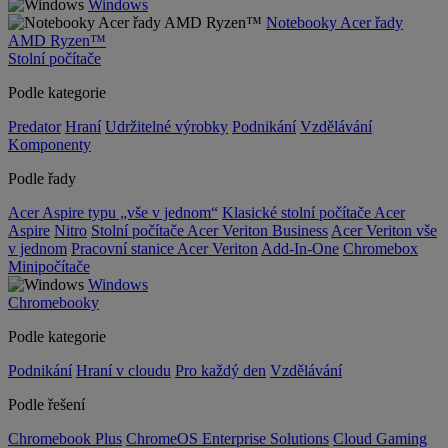
Windows
Notebooky Acer řady
AMD Ryzen™
Stolní počítače
Podle kategorie
Predator
Hraní
Udržitelné výrobky
Podnikání
Vzdělávání
Komponenty
Podle řady
Acer Aspire typu „vše v jednom“
Klasické stolní počítače Acer
Aspire
Nitro
Stolní počítače Acer Veriton Business
Acer Veriton vše
v jednom
Pracovní stanice Acer Veriton
Add-In-One
Chromebox
Minipočítače
Windows
Chromebooky
Podle kategorie
Podnikání
Hraní v cloudu
Pro každý den
Vzdělávání
Podle řešení
Chromebook Plus
ChromeOS Enterprise Solutions
Cloud Gaming