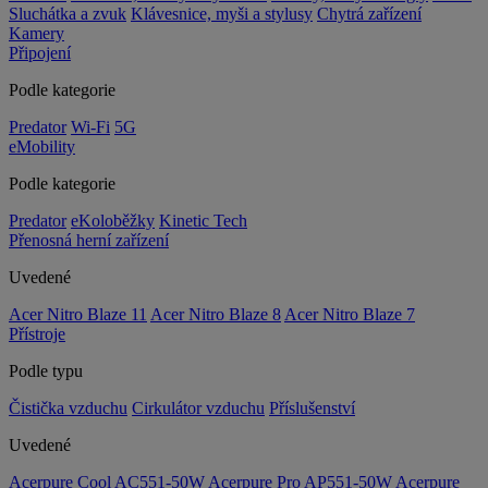
Sluchátka a zvuk
Klávesnice, myši a stylusy
Chytrá zařízení
Kamery
Připojení
Podle kategorie
Predator
Wi-Fi
5G
eMobility
Podle kategorie
Predator
eKoloběžky
Kinetic Tech
Přenosná herní zařízení
Uvedené
Acer Nitro Blaze 11
Acer Nitro Blaze 8
Acer Nitro Blaze 7
Přístroje
Podle typu
Čistička vzduchu
Cirkulátor vzduchu
Příslušenství
Uvedené
Acerpure Cool AC551-50W
Acerpure Pro AP551-50W
Acerpure