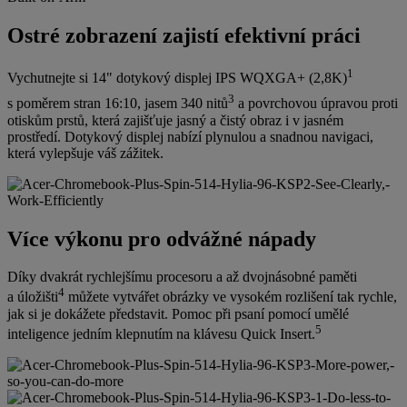
Ostré zobrazení zajistí efektivní práci
1
Vychutnejte si 14" dotykový displej IPS WQXGA+ (2,8K)
3
s poměrem stran 16:10, jasem 340 nitů
a povrchovou úpravou proti
otiskům prstů, která zajišťuje jasný a čistý obraz i v jasném
prostředí. Dotykový displej nabízí plynulou a snadnou navigaci,
která vylepšuje váš zážitek.
Více výkonu pro odvážné nápady
Díky dvakrát rychlejšímu procesoru a až dvojnásobné paměti
4
a úložišti
můžete vytvářet obrázky ve vysokém rozlišení tak rychle,
jak si je dokážete představit. Pomoc při psaní pomocí umělé
5
inteligence jedním klepnutím na klávesu Quick Insert.