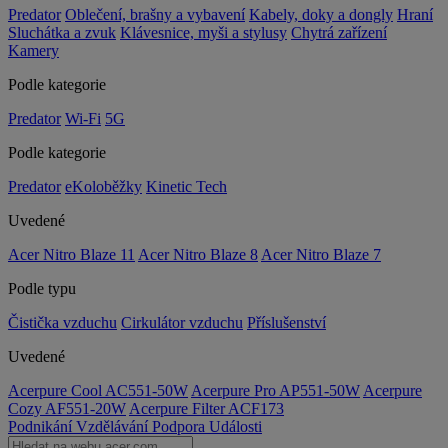
Predator
Oblečení, brašny a vybavení
Kabely, doky a dongly
Hraní
Sluchátka a zvuk
Klávesnice, myši a stylusy
Chytrá zařízení
Kamery
Podle kategorie
Predator
Wi-Fi
5G
Podle kategorie
Predator
eKoloběžky
Kinetic Tech
Uvedené
Acer Nitro Blaze 11
Acer Nitro Blaze 8
Acer Nitro Blaze 7
Podle typu
Čistička vzduchu
Cirkulátor vzduchu
Příslušenství
Uvedené
Acerpure Cool AC551-50W
Acerpure Pro AP551-50W
Acerpure
Cozy AF551-20W
Acerpure Filter ACF173
Podnikání
Vzdělávání
Podpora
Události