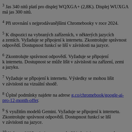
3
Jas 340 nitů platí pro displej WQXGA+ (2,8K). Displej WUXGA
má jas 300 nitů.
4
Při srovnání s nejprodávanějšími Chromebooky v roce 2024.
5
K dispozici na vybraných zařízeních, v některých jazycích
a zemích. Vyžaduje se připojení k internetu. Zkontrolujte správnost
odpovědí. Dostupnost funkcí se liší v závislosti na jazyce.
6
Zkontrolujte správnost odpovědí. Vyžaduje se připojení
k internetu. Dostupnost se může lišit v závislosti na zařízení, zemi
a jazyku.
7
Vyžaduje se připojení k internetu. Výsledky se mohou lišit
v závislosti na vizuální shodě.
8
Úplné podmínky najdete na adrese
g.co/chromebook/google-ai-
pro-12-month-offer
.
9
S využitím modelů Gemini. Vyžaduje se připojení k internetu.
Zkontrolujte správnost odpovědí. Dostupnost funkcí se liší
v závislosti na jazyce.
10