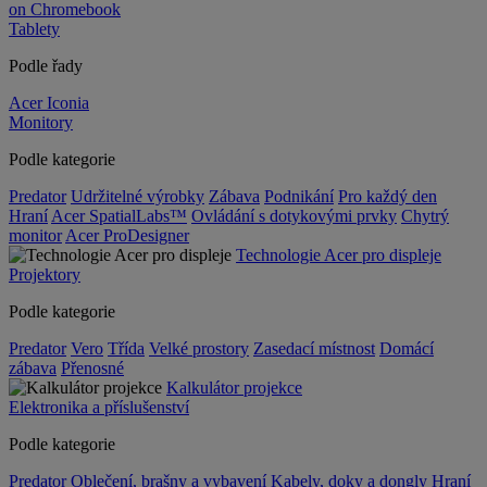
on Chromebook
Tablety
Podle řady
Acer Iconia
Monitory
Podle kategorie
Predator
Udržitelné výrobky
Zábava
Podnikání
Pro každý den
Hraní
Acer SpatialLabs™
Ovládání s dotykovými prvky
Chytrý
monitor
Acer ProDesigner
Technologie Acer pro displeje
Projektory
Podle kategorie
Predator
Vero
Třída
Velké prostory
Zasedací místnost
Domácí
zábava
Přenosné
Kalkulátor projekce
Elektronika a příslušenství
Podle kategorie
Predator
Oblečení, brašny a vybavení
Kabely, doky a dongly
Hraní