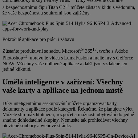
Chromebooky nikdy neměly virus.
Díky vestavěné ochraně
11
a bezpečnostnímu čipu Titan C2
můžete zůstat v klidu s vědomím,
že vaše bezpečnost a soukromí jsou zajištěny.
Pokročilé aplikace pro práci i zábavu
®
12
Zůstaňte produktivní se sadou Microsoft
365
, tvořte s Adobe
13
Photoshop
, upravujte videa s LumaFusion a hrajte hry s GeForce
NOW. Všechny vaše oblíbené aplikace a další jsou vzdálené jen
jediné kliknutí.
Umělá inteligence v zařízení: Všechny
vaše karty a aplikace na jednom místě
Díky inteligentnímu seskupování můžete organizovat karty,
dokumenty a aplikace podle kategorií. Řekněme, že plánujete výlet.
Můžete shromáždit itinerář, rozpočet a možnosti ubytování do jedné
snadno dohledatelné skupiny. Nemusíte tak prohledávat všechny
otevřené soubory a webové stránky.