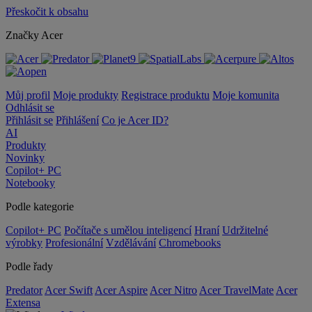
Přeskočit k obsahu
Značky Acer
Můj profil
Moje produkty
Registrace produktu
Moje komunita
Odhlásit se
Přihlásit se
Přihlášení
Co je Acer ID?
AI
Produkty
Novinky
Copilot+ PC
Notebooky
Podle kategorie
Copilot+ PC
Počítače s umělou inteligencí
Hraní
Udržitelné
výrobky
Profesionální
Vzdělávání
Chromebooks
Podle řady
Predator
Acer Swift
Acer Aspire
Acer Nitro
Acer TravelMate
Acer
Extensa