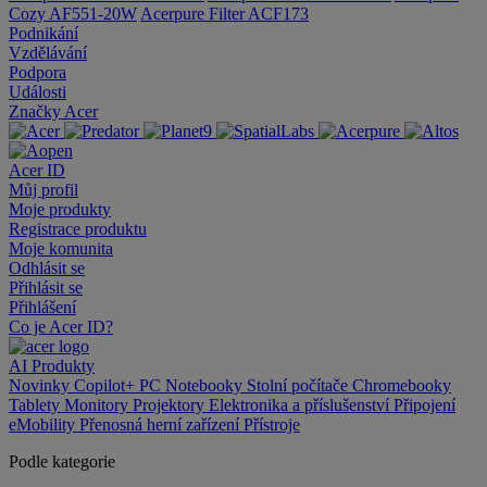
Cozy AF551-20W
Acerpure Filter ACF173
Podnikání
Vzdělávání
Podpora
Události
Značky Acer
Acer ID
Můj profil
Moje produkty
Registrace produktu
Moje komunita
Odhlásit se
Přihlásit se
Přihlášení
Co je Acer ID?
AI
Produkty
Novinky
Copilot+ PC
Notebooky
Stolní počítače
Chromebooky
Tablety
Monitory
Projektory
Elektronika a příslušenství
Připojení
eMobility
Přenosná herní zařízení
Přístroje
Podle kategorie