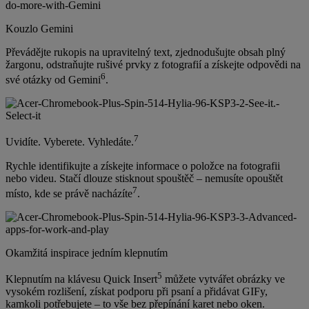
Kouzlo Gemini
Převádějte rukopis na upravitelný text, zjednodušujte obsah plný
žargonu, odstraňujte rušivé prvky z fotografií a získejte odpovědi na
6
své otázky od Gemini
.
7
Uvidíte. Vyberete. Vyhledáte.
Rychle identifikujte a získejte informace o položce na fotografii
nebo videu. Stačí dlouze stisknout spouštěč – nemusíte opouštět
7
místo, kde se právě nacházíte
.
Okamžitá inspirace jedním klepnutím
5
Klepnutím na klávesu Quick Insert
můžete vytvářet obrázky ve
vysokém rozlišení, získat podporu při psaní a přidávat GIFy,
kamkoli potřebujete – to vše bez přepínání karet nebo oken.