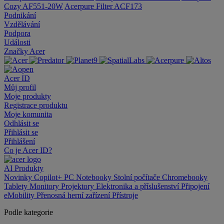
Cozy AF551-20W
Acerpure Filter ACF173
Podnikání
Vzdělávání
Podpora
Události
Značky Acer
Acer ID
Můj profil
Moje produkty
Registrace produktu
Moje komunita
Odhlásit se
Přihlásit se
Přihlášení
Co je Acer ID?
AI
Produkty
Novinky
Copilot+ PC
Notebooky
Stolní počítače
Chromebooky
Tablety
Monitory
Projektory
Elektronika a příslušenství
Připojení
eMobility
Přenosná herní zařízení
Přístroje
Podle kategorie