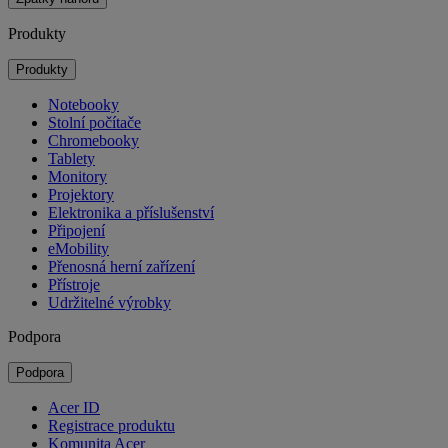
Produkty
Produkty
Notebooky
Stolní počítače
Chromebooky
Tablety
Monitory
Projektory
Elektronika a příslušenství
Připojení
eMobility
Přenosná herní zařízení
Přístroje
Udržitelné výrobky
Podpora
Podpora
Acer ID
Registrace produktu
Komunita Acer