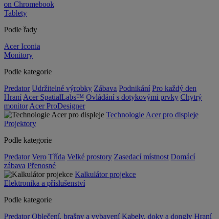
on Chromebook
Tablety
Podle řady
Acer Iconia
Monitory
Podle kategorie
Predator
Udržitelné výrobky
Zábava
Podnikání
Pro každý den
Hraní
Acer SpatialLabs™
Ovládání s dotykovými prvky
Chytrý
monitor
Acer ProDesigner
Technologie Acer pro displeje
Projektory
Podle kategorie
Predator
Vero
Třída
Velké prostory
Zasedací místnost
Domácí
zábava
Přenosné
Kalkulátor projekce
Elektronika a příslušenství
Podle kategorie
Predator
Oblečení, brašny a vybavení
Kabely, doky a dongly
Hraní