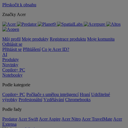
Přeskočit k obsahu
Značky Acer
Můj profil
Moje produkty
Registrace produktu
Moje komunita
Odhlásit se
Přihlásit se
Přihlášení
Co je Acer ID?
AI
Produkty
Novinky
Copilot+ PC
Notebooky
Podle kategorie
Copilot+ PC
Počítače s umělou inteligencí
Hraní
Udržitelné
výrobky
Profesionální
Vzdělávání
Chromebooks
Podle řady
Predator
Acer Swift
Acer Aspire
Acer Nitro
Acer TravelMate
Acer
Extensa