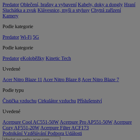
Predator
Oblečení, brašny a vybavení
Kabely, doky a dongly
Hraní
Sluchátka a zvuk
Klávesnice, myši a stylusy
Chytrá zařízení
Kamery
Podle kategorie
Predator
Wi-Fi
5G
Podle kategorie
Predator
eKoloběžky
Kinetic Tech
Uvedené
Acer Nitro Blaze 11
Acer Nitro Blaze 8
Acer Nitro Blaze 7
Podle typu
Čistička vzduchu
Cirkulátor vzduchu
Příslušenství
Uvedené
Acerpure Cool AC551-50W
Acerpure Pro AP551-50W
Acerpure
Cozy AF551-20W
Acerpure Filter ACF173
Podnikání
Vzdělávání
Podpora
Události