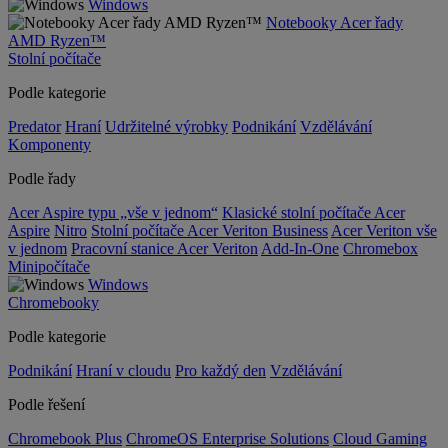
Windows
Notebooky Acer řady
AMD Ryzen™
Stolní počítače
Podle kategorie
Predator
Hraní
Udržitelné výrobky
Podnikání
Vzdělávání
Komponenty
Podle řady
Acer Aspire typu „vše v jednom“
Klasické stolní počítače Acer
Aspire
Nitro
Stolní počítače Acer Veriton Business
Acer Veriton vše
v jednom
Pracovní stanice Acer Veriton
Add-In-One
Chromebox
Minipočítače
Windows
Chromebooky
Podle kategorie
Podnikání
Hraní v cloudu
Pro každý den
Vzdělávání
Podle řešení
Chromebook Plus
ChromeOS Enterprise Solutions
Cloud Gaming