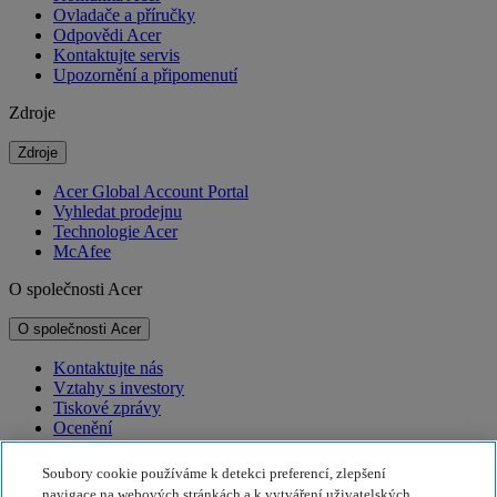
Ovladače a příručky
Odpovědi Acer
Kontaktujte servis
Upozornění a připomenutí
Zdroje
Zdroje
Acer Global Account Portal
Vyhledat prodejnu
Technologie Acer
McAfee
O společnosti Acer
O společnosti Acer
Kontaktujte nás
Vztahy s investory
Tiskové zprávy
Ocenění
Události
Soubory cookie používáme k detekci preferencí, zlepšení
Udržitelnost
navigace na webových stránkách a k vytváření uživatelských