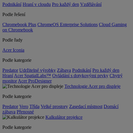
Podnikání
Hraní v cloudu
Pro každý den
Vzdělávání
Podle řešení
Chromebook Plus
ChromeOS Enterprise Solutions
Cloud Gaming
on Chromebook
Podle řady
Acer Iconia
Podle kategorie
Predator
Udržitelné výrobky
Zábava
Podnikání
Pro každý den
Hraní
Acer SpatialLabs™
Ovládání s dotykovými prvky
Chytrý
monitor
Acer ProDesigner
Technologie Acer pro displeje
Podle kategorie
Predator
Vero
Třída
Velké prostory
Zasedací místnost
Domácí
zábava
Přenosné
Kalkulátor projekce
Podle kategorie