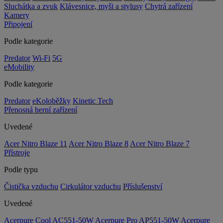
Sluchátka a zvuk
Klávesnice, myši a stylusy
Chytrá zařízení
Kamery
Připojení
Podle kategorie
Predator
Wi-Fi
5G
eMobility
Podle kategorie
Predator
eKoloběžky
Kinetic Tech
Přenosná herní zařízení
Uvedené
Acer Nitro Blaze 11
Acer Nitro Blaze 8
Acer Nitro Blaze 7
Přístroje
Podle typu
Čistička vzduchu
Cirkulátor vzduchu
Příslušenství
Uvedené
Acerpure Cool AC551-50W
Acerpure Pro AP551-50W
Acerpure