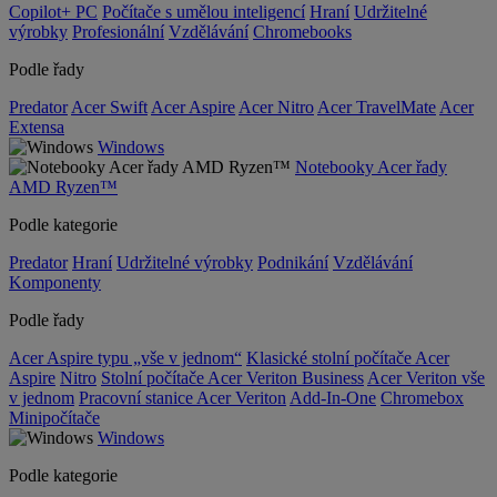
Copilot+ PC
Počítače s umělou inteligencí
Hraní
Udržitelné
výrobky
Profesionální
Vzdělávání
Chromebooks
Podle řady
Predator
Acer Swift
Acer Aspire
Acer Nitro
Acer TravelMate
Acer
Extensa
Windows
Notebooky Acer řady
AMD Ryzen™
Podle kategorie
Predator
Hraní
Udržitelné výrobky
Podnikání
Vzdělávání
Komponenty
Podle řady
Acer Aspire typu „vše v jednom“
Klasické stolní počítače Acer
Aspire
Nitro
Stolní počítače Acer Veriton Business
Acer Veriton vše
v jednom
Pracovní stanice Acer Veriton
Add-In-One
Chromebox
Minipočítače
Windows
Podle kategorie