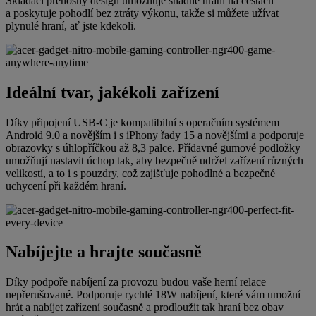
Skládací přenosný design umožňuje snadné hraní na cestách
a poskytuje pohodlí bez ztráty výkonu, takže si můžete užívat
plynulé hraní, ať jste kdekoli.
Ideální tvar, jakékoli zařízení
Díky připojení USB-C je kompatibilní s operačním systémem
Android 9.0 a novějším i s iPhony řady 15 a novějšími a podporuje
obrazovky s úhlopříčkou až 8,3 palce. Přídavné gumové podložky
umožňují nastavit úchop tak, aby bezpečně udržel zařízení různých
velikostí, a to i s pouzdry, což zajišťuje pohodlné a bezpečné
uchycení při každém hraní.
Nabíjejte a hrajte současně
Díky podpoře nabíjení za provozu budou vaše herní relace
nepřerušované. Podporuje rychlé 18W nabíjení, které vám umožní
hrát a nabíjet zařízení současně a prodloužit tak hraní bez obav