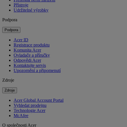
Přístroje
Udržitelné výrobky
Podpora
Podpora
Acer ID
Registrace produktu
Komunita Acer
Ovladače a příručky
Odpovědi Acer
Kontaktujte servis
Upozornění a připomenutí
Zdroje
Zdroje
Acer Global Account Portal
Vyhledat prodejnu
Technologie Acer
McAfee
O společnosti Acer