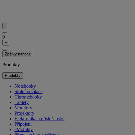
0
Zpátky nahoru
Produkty
Produkty
Notebooky
Stolní počítače
Chromebooky
Tablety
Monitory
Projektory
Elektronika a příslušenství
Připojení
eMobility
Přenosná herní zařízení