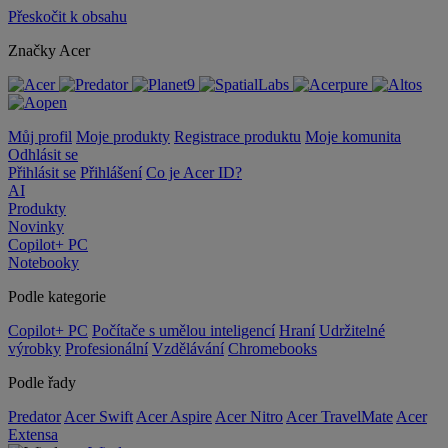
Přeskočit k obsahu
Značky Acer
Můj profil
Moje produkty
Registrace produktu
Moje komunita
Odhlásit se
Přihlásit se
Přihlášení
Co je Acer ID?
AI
Produkty
Novinky
Copilot+ PC
Notebooky
Podle kategorie
Copilot+ PC
Počítače s umělou inteligencí
Hraní
Udržitelné
výrobky
Profesionální
Vzdělávání
Chromebooks
Podle řady
Predator
Acer Swift
Acer Aspire
Acer Nitro
Acer TravelMate
Acer
Extensa