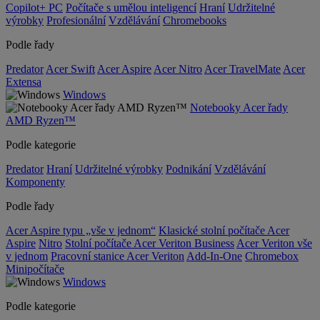
Copilot+ PC
Počítače s umělou inteligencí
Hraní
Udržitelné
výrobky
Profesionální
Vzdělávání
Chromebooks
Podle řady
Predator
Acer Swift
Acer Aspire
Acer Nitro
Acer TravelMate
Acer
Extensa
Windows
Notebooky Acer řady
AMD Ryzen™
Podle kategorie
Predator
Hraní
Udržitelné výrobky
Podnikání
Vzdělávání
Komponenty
Podle řady
Acer Aspire typu „vše v jednom“
Klasické stolní počítače Acer
Aspire
Nitro
Stolní počítače Acer Veriton Business
Acer Veriton vše
v jednom
Pracovní stanice Acer Veriton
Add-In-One
Chromebox
Minipočítače
Windows
Podle kategorie