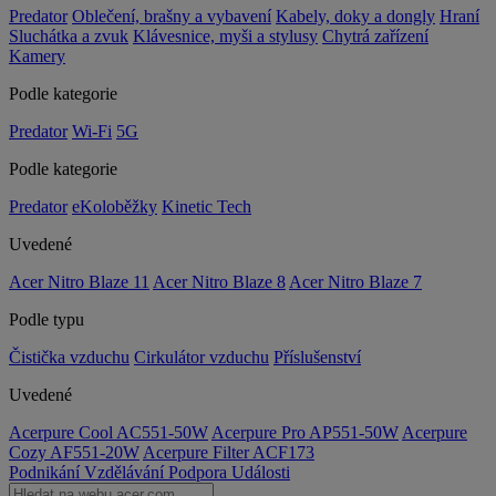
Predator
Oblečení, brašny a vybavení
Kabely, doky a dongly
Hraní
Sluchátka a zvuk
Klávesnice, myši a stylusy
Chytrá zařízení
Kamery
Podle kategorie
Predator
Wi-Fi
5G
Podle kategorie
Predator
eKoloběžky
Kinetic Tech
Uvedené
Acer Nitro Blaze 11
Acer Nitro Blaze 8
Acer Nitro Blaze 7
Podle typu
Čistička vzduchu
Cirkulátor vzduchu
Příslušenství
Uvedené
Acerpure Cool AC551-50W
Acerpure Pro AP551-50W
Acerpure
Cozy AF551-20W
Acerpure Filter ACF173
Podnikání
Vzdělávání
Podpora
Události