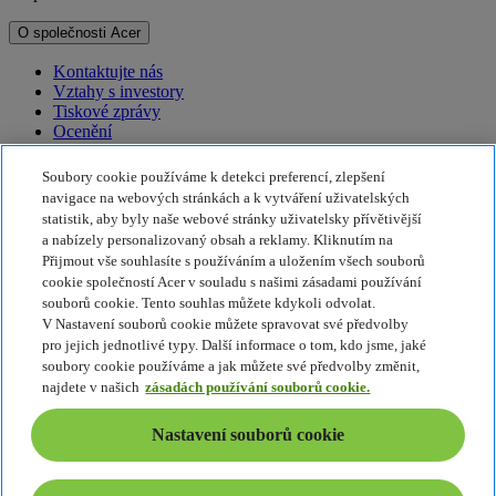
O společnosti Acer
Kontaktujte nás
Vztahy s investory
Tiskové zprávy
Ocenění
Události
Soubory cookie používáme k detekci preferencí, zlepšení
Udržitelnost
navigace na webových stránkách a k vytváření uživatelských
statistik, aby byly naše webové stránky uživatelsky přívětivější
Udržitelnost
a nabízely personalizovaný obsah a reklamy. Kliknutím na
Přijmout vše souhlasíte s používáním a uložením všech souborů
Společenská odpovědnost firem
cookie společností Acer v souladu s našimi zásadami používání
Uhlíková stopa produktů
souborů cookie. Tento souhlas můžete kdykoli odvolat.
Program Project Humanity
V Nastavení souborů cookie můžete spravovat své předvolby
Earthion
pro jejich jednotlivé typy. Další informace o tom, kdo jsme, jaké
Zásady ochrany soukromí
soubory cookie používáme a jak můžete své předvolby změnit,
Zásady používání souborů cookie
najdete v našich
zásadách používání souborů cookie.
Právní upozornění
Dodatečné smluvní podmínky
Nastavení souborů cookie
Zásady přístupnosti
Nastavení souborů cookie
Česká Republika - Čeština