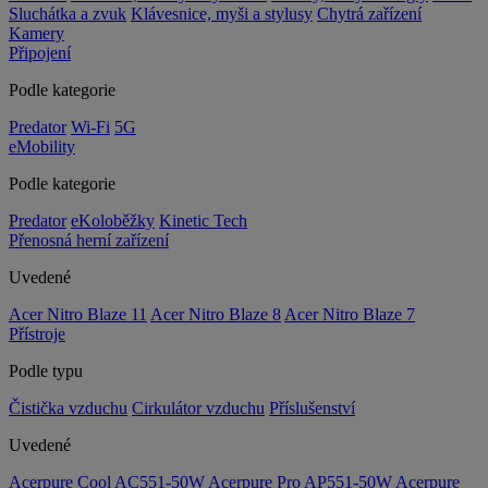
Sluchátka a zvuk
Klávesnice, myši a stylusy
Chytrá zařízení
Kamery
Připojení
Podle kategorie
Predator
Wi-Fi
5G
eMobility
Podle kategorie
Predator
eKoloběžky
Kinetic Tech
Přenosná herní zařízení
Uvedené
Acer Nitro Blaze 11
Acer Nitro Blaze 8
Acer Nitro Blaze 7
Přístroje
Podle typu
Čistička vzduchu
Cirkulátor vzduchu
Příslušenství
Uvedené
Acerpure Cool AC551-50W
Acerpure Pro AP551-50W
Acerpure