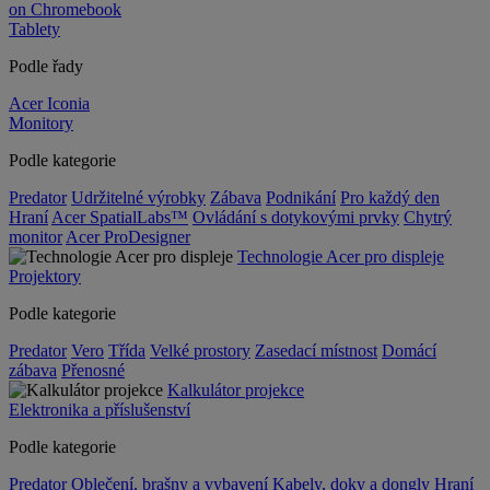
on Chromebook
Tablety
Podle řady
Acer Iconia
Monitory
Podle kategorie
Predator
Udržitelné výrobky
Zábava
Podnikání
Pro každý den
Hraní
Acer SpatialLabs™
Ovládání s dotykovými prvky
Chytrý
monitor
Acer ProDesigner
Technologie Acer pro displeje
Projektory
Podle kategorie
Predator
Vero
Třída
Velké prostory
Zasedací místnost
Domácí
zábava
Přenosné
Kalkulátor projekce
Elektronika a příslušenství
Podle kategorie
Predator
Oblečení, brašny a vybavení
Kabely, doky a dongly
Hraní