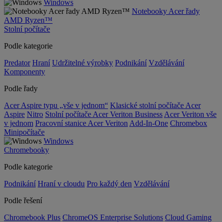
Windows
Notebooky Acer řady
AMD Ryzen™
Stolní počítače
Podle kategorie
Predator
Hraní
Udržitelné výrobky
Podnikání
Vzdělávání
Komponenty
Podle řady
Acer Aspire typu „vše v jednom“
Klasické stolní počítače Acer
Aspire
Nitro
Stolní počítače Acer Veriton Business
Acer Veriton vše
v jednom
Pracovní stanice Acer Veriton
Add-In-One
Chromebox
Minipočítače
Windows
Chromebooky
Podle kategorie
Podnikání
Hraní v cloudu
Pro každý den
Vzdělávání
Podle řešení
Chromebook Plus
ChromeOS Enterprise Solutions
Cloud Gaming