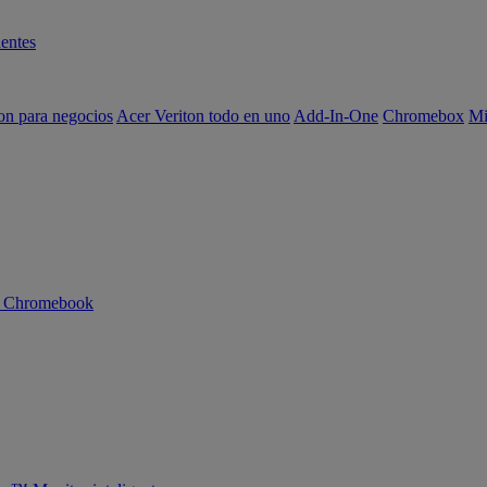
entes
on para negocios
Acer Veriton todo en uno
Add-In-One
Chromebox
Mi
n Chromebook