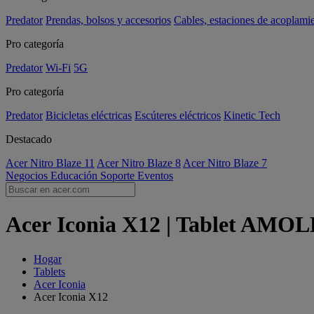
Predator
Prendas, bolsos y accesorios
Cables, estaciones de acoplami
Pro categoría
Predator
Wi-Fi
5G
Pro categoría
Predator
Bicicletas eléctricas
Escúteres eléctricos
Kinetic Tech
Destacado
Acer Nitro Blaze 11
Acer Nitro Blaze 8
Acer Nitro Blaze 7
Negocios
Educación
Soporte
Eventos
Acer Iconia X12 | Tablet AMOLE
Hogar
Tablets
Acer Iconia
Acer Iconia X12