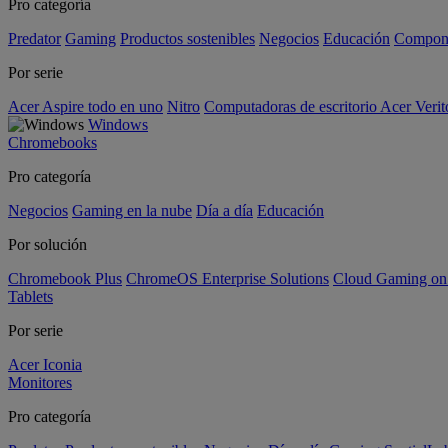
Pro categoría
Predator
Gaming
Productos sostenibles
Negocios
Educación
Compon
Por serie
Acer Aspire todo en uno
Nitro
Computadoras de escritorio Acer Verit
Windows
Chromebooks
Pro categoría
Negocios
Gaming en la nube
Día a día
Educación
Por solución
Chromebook Plus
ChromeOS Enterprise Solutions
Cloud Gaming o
Tablets
Por serie
Acer Iconia
Monitores
Pro categoría