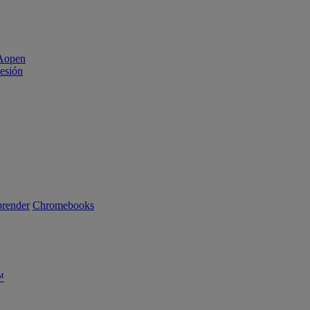
sesión
render
Chromebooks
™