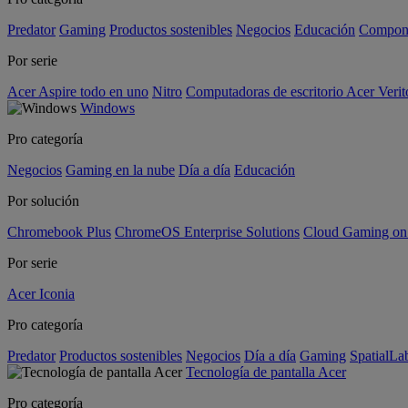
Predator
Gaming
Productos sostenibles
Negocios
Educación
Compon
Por serie
Acer Aspire todo en uno
Nitro
Computadoras de escritorio Acer Verit
Windows
Pro categoría
Negocios
Gaming en la nube
Día a día
Educación
Por solución
Chromebook Plus
ChromeOS Enterprise Solutions
Cloud Gaming o
Por serie
Acer Iconia
Pro categoría
Predator
Productos sostenibles
Negocios
Día a día
Gaming
SpatialL
Tecnología de pantalla Acer
Pro categoría