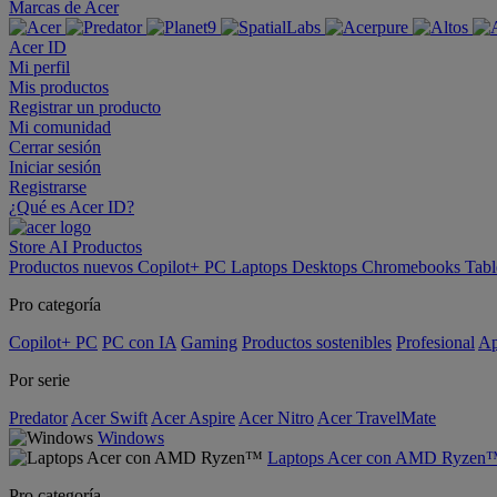
Marcas de Acer
Acer ID
Mi perfil
Mis productos
Registrar un producto
Mi comunidad
Cerrar sesión
Iniciar sesión
Registrarse
¿Qué es Acer ID?
Store
AI
Productos
Productos nuevos
Copilot+ PC
Laptops
Desktops
Chromebooks
Tabl
Pro categoría
Copilot+ PC
PC con IA
Gaming
Productos sostenibles
Profesional
Ap
Por serie
Predator
Acer Swift
Acer Aspire
Acer Nitro
Acer TravelMate
Windows
Laptops Acer con AMD Ryzen
Pro categoría