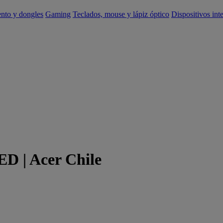
ento y dongles
Gaming
Teclados, mouse y lápiz óptico
Dispositivos int
D | Acer Chile