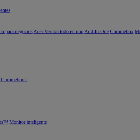
entes
on para negocios
Acer Veriton todo en uno
Add-In-One
Chromebox
Mi
n Chromebook
abs™
Monitor inteligente