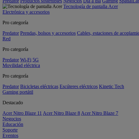
Predator
Productos sostenibles
Negocios
Día a día
Gaming
SpatialL
Tecnología de pantalla Acer
Electrónica y accesorios
Pro categoría
Predator
Prendas, bolsos y accesorios
Cables, estaciones de acoplami
Red
Pro categoría
Predator
Wi-Fi
5G
Movilidad eléctrica
Pro categoría
Predator
Bicicletas eléctricas
Escúteres eléctricos
Kinetic Tech
Gaming portátil
Destacado
Acer Nitro Blaze 11
Acer Nitro Blaze 8
Acer Nitro Blaze 7
Negocios
Educación
Soporte
Eventos