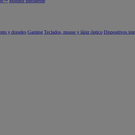
abs™
Monitor inteligente
ento y dongles
Gaming
Teclados, mouse y lápiz óptico
Dispositivos int