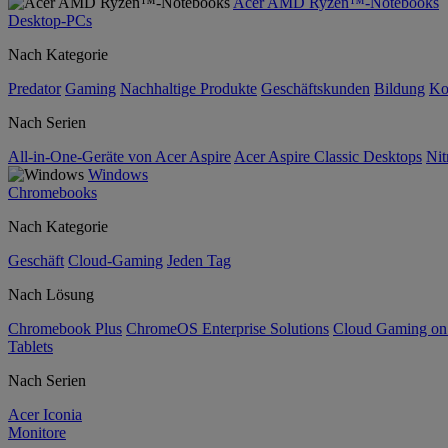
Acer AMD Ryzen™-Notebooks
Desktop-PCs
Nach Kategorie
Predator
Gaming
Nachhaltige Produkte
Geschäftskunden
Bildung
Ko
Nach Serien
All-in-One-Geräte von Acer Aspire
Acer Aspire Classic Desktops
Nit
Windows
Chromebooks
Nach Kategorie
Geschäft
Cloud-Gaming
Jeden Tag
Nach Lösung
Chromebook Plus
ChromeOS Enterprise Solutions
Cloud Gaming o
Tablets
Nach Serien
Acer Iconia
Monitore