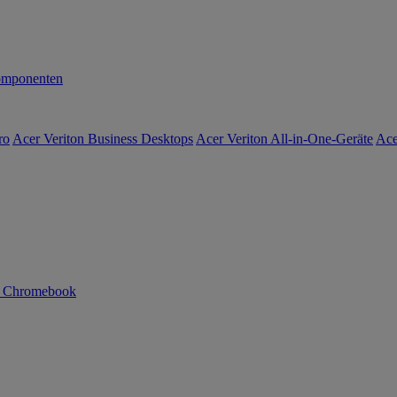
mponenten
ro
Acer Veriton Business Desktops
Acer Veriton All-in-One-Geräte
Ace
n Chromebook