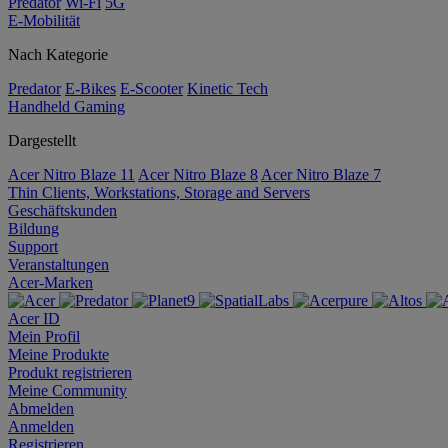
Predator
Wi-Fi
5G
E-Mobilität
Nach Kategorie
Predator
E-Bikes
E-Scooter
Kinetic Tech
Handheld Gaming
Dargestellt
Acer Nitro Blaze 11
Acer Nitro Blaze 8
Acer Nitro Blaze 7
Thin Clients, Workstations, Storage and Servers
Geschäftskunden
Bildung
Support
Veranstaltungen
Acer-Marken
Acer ID
Mein Profil
Meine Produkte
Produkt registrieren
Meine Community
Abmelden
Anmelden
Registrieren