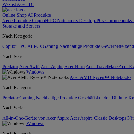
Was ist Acer ID?
Online-Shop
AI
Produkte
Neue Produkte
Copilot+ PC
Notebooks
Desktop-PCs
Chromebooks
Storage and Servers
Nach Kategorie
Copilot+ PC
AI-PCs
Gaming
Nachhaltige Produkte
Gewerbetreibend
Nach Serien
Predator
Acer Swift
Acer Aspire
Acer Nitro
Acer TravelMate
Acer Ex
Windows
Acer AMD Ryzen™-Notebooks
Nach Kategorie
Predator
Gaming
Nachhaltige Produkte
Geschäftskunden
Bildung
Ko
Nach Serien
All-in-One-Geräte von Acer Aspire
Acer Aspire Classic Desktops
Nit
Windows
Nach Kategorie