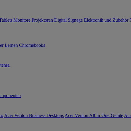
Tablets
Monitore
Projektoren
Digital Signage
Elektronik und Zubehör
er
Lernen
Chromebooks
tensa
mponenten
ro
Acer Veriton Business Desktops
Acer Veriton All-in-One-Geräte
Ace