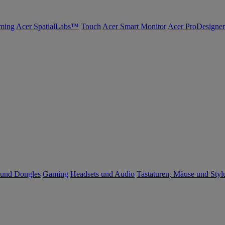
ming
Acer SpatialLabs™
Touch
Acer Smart Monitor
Acer ProDesigner
 und Dongles
Gaming
Headsets und Audio
Tastaturen, Mäuse und Styl