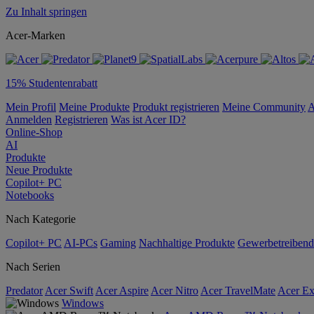
Zu Inhalt springen
Acer-Marken
15% Studentenrabatt
Mein Profil
Meine Produkte
Produkt registrieren
Meine Community
A
Anmelden
Registrieren
Was ist Acer ID?
Online-Shop
AI
Produkte
Neue Produkte
Copilot+ PC
Notebooks
Nach Kategorie
Copilot+ PC
AI-PCs
Gaming
Nachhaltige Produkte
Gewerbetreibend
Nach Serien
Predator
Acer Swift
Acer Aspire
Acer Nitro
Acer TravelMate
Acer Ex
Windows