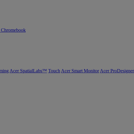
n Chromebook
ming
Acer SpatialLabs™
Touch
Acer Smart Monitor
Acer ProDesigner