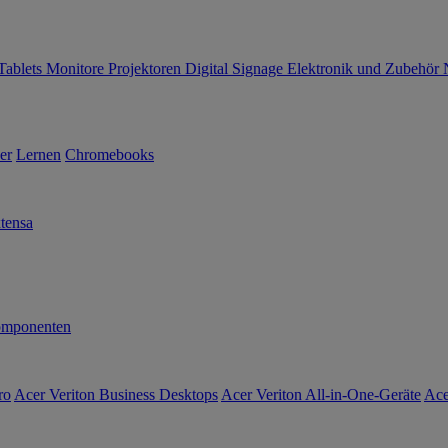
Tablets
Monitore
Projektoren
Digital Signage
Elektronik und Zubehör
er
Lernen
Chromebooks
tensa
mponenten
ro
Acer Veriton Business Desktops
Acer Veriton All-in-One-Geräte
Ace