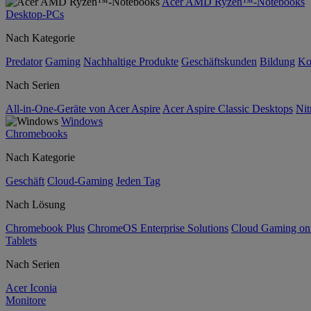
Acer AMD Ryzen™-Notebooks
Desktop-PCs
Nach Kategorie
Predator
Gaming
Nachhaltige Produkte
Geschäftskunden
Bildung
Ko
Nach Serien
All-in-One-Geräte von Acer Aspire
Acer Aspire Classic Desktops
Nit
Windows
Chromebooks
Nach Kategorie
Geschäft
Cloud-Gaming
Jeden Tag
Nach Lösung
Chromebook Plus
ChromeOS Enterprise Solutions
Cloud Gaming o
Tablets
Nach Serien
Acer Iconia
Monitore