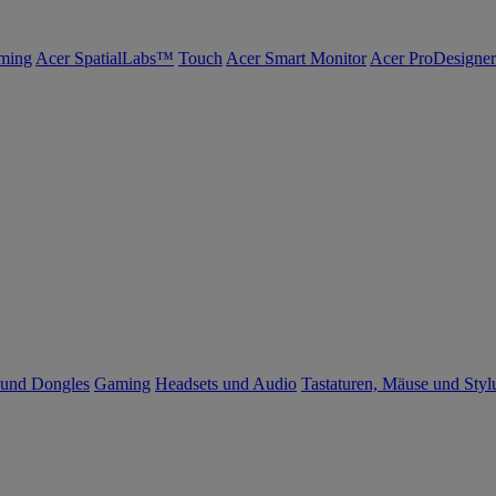
ming
Acer SpatialLabs™
Touch
Acer Smart Monitor
Acer ProDesigner
 und Dongles
Gaming
Headsets und Audio
Tastaturen, Mäuse und Styl