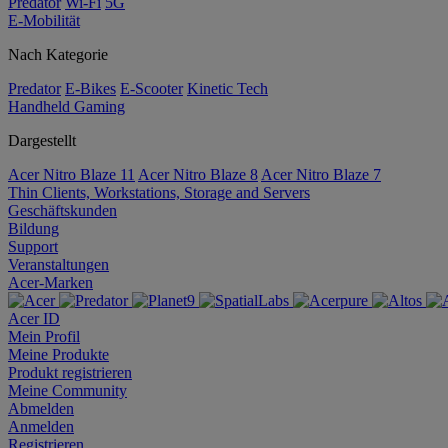
Predator
Wi-Fi
5G
E-Mobilität
Nach Kategorie
Predator
E-Bikes
E-Scooter
Kinetic Tech
Handheld Gaming
Dargestellt
Acer Nitro Blaze 11
Acer Nitro Blaze 8
Acer Nitro Blaze 7
Thin Clients, Workstations, Storage and Servers
Geschäftskunden
Bildung
Support
Veranstaltungen
Acer-Marken
Acer ID
Mein Profil
Meine Produkte
Produkt registrieren
Meine Community
Abmelden
Anmelden
Registrieren