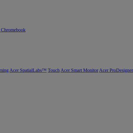
n Chromebook
ming
Acer SpatialLabs™
Touch
Acer Smart Monitor
Acer ProDesigner