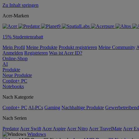
Zu Inhalt springen
Acer-Marken
15% Studentenrabatt
Mein Profil
Meine Produkte
Produkt registrieren
Meine Community
A
Anmelden
Registrieren
Was ist Acer ID?
Online-Shop
AI
Produkte
Neue Produkte
Copilot+ PC
Notebooks
Nach Kategorie
Copilot+ PC
AI-PCs
Gaming
Nachhaltige Produkte
Gewerbetreibend
Nach Serien
Predator
Acer Swift
Acer Aspire
Acer Nitro
Acer TravelMate
Acer Ex
Windows