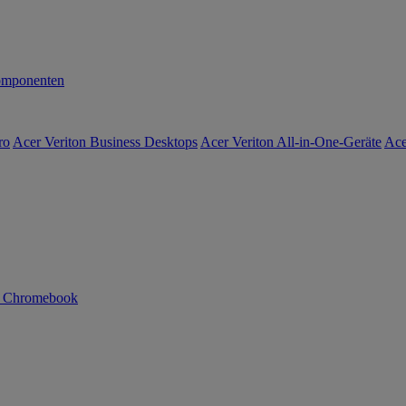
mponenten
ro
Acer Veriton Business Desktops
Acer Veriton All-in-One-Geräte
Ace
n Chromebook