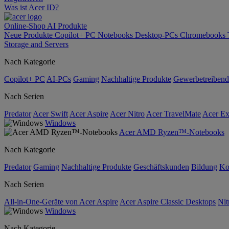
Was ist Acer ID?
Online-Shop
AI
Produkte
Neue Produkte
Copilot+ PC
Notebooks
Desktop-PCs
Chromebooks
Storage and Servers
Nach Kategorie
Copilot+ PC
AI-PCs
Gaming
Nachhaltige Produkte
Gewerbetreibend
Nach Serien
Predator
Acer Swift
Acer Aspire
Acer Nitro
Acer TravelMate
Acer Ex
Windows
Acer AMD Ryzen™-Notebooks
Nach Kategorie
Predator
Gaming
Nachhaltige Produkte
Geschäftskunden
Bildung
Ko
Nach Serien
All-in-One-Geräte von Acer Aspire
Acer Aspire Classic Desktops
Nit
Windows
Nach Kategorie