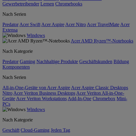
Gewerbetreibender
Lernen
Chromebooks
Nach Serien
Predator
Acer Swift
Acer Aspire
Acer Nitro
Acer TravelMate
Acer
Extensa
Windows
Acer AMD Ryzen™-Notebooks
Nach Kategorie
Predator
Gaming
Nachhaltige Produkte
Geschäftskunden
Bildung
Komponenten
Nach Serien
All-in-One-Geräte von Acer Aspire
Acer Aspire Classic Desktops
Nitro
Acer Veriton Business Desktops
Acer Veriton All-in-One-
Geräte
Acer Veriton Workstations
Add-In-One
Chromebox
Mini-
PCs
Windows
Nach Kategorie
Geschäft
Cloud-Gaming
Jeden Tag