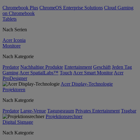
Chromebook Plus
ChromeOS Enterprise Solutions
Cloud Gaming
on Chromebook
Tablets
Nach Serien
Acer Iconia
Monitore
Nach Kategorie
Predator
Nachhaltige Produkte
Entertainment
Geschäft
Jeden Tag
Gaming
Acer SpatialLabs™
Touch
Acer Smart Monitor
Acer
ProDesigner
Acer Display-Technologie
Projektoren
Nach Kategorie
Predator
Large-Venue
Tagungsraum
Privates Entertainment
Tragbar
Projektionsrechner
Digital Signage
Nach Kategorie