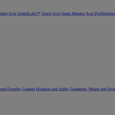
ming
Acer SpatialLabs™
Touch
Acer Smart Monitor
Acer ProDesigner
 und Dongles
Gaming
Headsets und Audio
Tastaturen, Mäuse und Styl