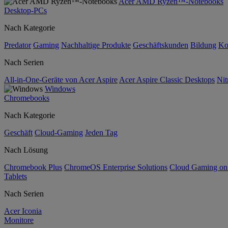
Acer AMD Ryzen™-Notebooks
Desktop-PCs
Nach Kategorie
Predator
Gaming
Nachhaltige Produkte
Geschäftskunden
Bildung
Ko
Nach Serien
All-in-One-Geräte von Acer Aspire
Acer Aspire Classic Desktops
Nit
Windows
Chromebooks
Nach Kategorie
Geschäft
Cloud-Gaming
Jeden Tag
Nach Lösung
Chromebook Plus
ChromeOS Enterprise Solutions
Cloud Gaming o
Tablets
Nach Serien
Acer Iconia
Monitore