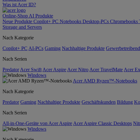
Was ist Acer ID?
Online-Shop
AI
Produkte
Neue Produkte
Copilot+ PC
Notebooks
Desktop-PCs
Chromebooks
Storage and Servers
Nach Kategorie
Copilot+ PC
AI-PCs
Gaming
Nachhaltige Produkte
Gewerbetreibend
Nach Serien
Predator
Acer Swift
Acer Aspire
Acer Nitro
Acer TravelMate
Acer Ex
Windows
Acer AMD Ryzen™-Notebooks
Nach Kategorie
Predator
Gaming
Nachhaltige Produkte
Geschäftskunden
Bildung
Ko
Nach Serien
All-in-One-Geräte von Acer Aspire
Acer Aspire Classic Desktops
Nit
Windows
Nach Kategorie