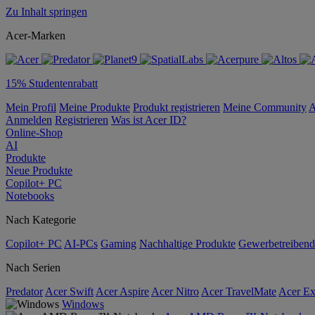
Zu Inhalt springen
Acer-Marken
15% Studentenrabatt
Mein Profil
Meine Produkte
Produkt registrieren
Meine Community
A
Anmelden
Registrieren
Was ist Acer ID?
Online-Shop
AI
Produkte
Neue Produkte
Copilot+ PC
Notebooks
Nach Kategorie
Copilot+ PC
AI-PCs
Gaming
Nachhaltige Produkte
Gewerbetreibend
Nach Serien
Predator
Acer Swift
Acer Aspire
Acer Nitro
Acer TravelMate
Acer Ex
Windows