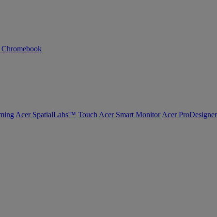
n Chromebook
ming
Acer SpatialLabs™
Touch
Acer Smart Monitor
Acer ProDesigner