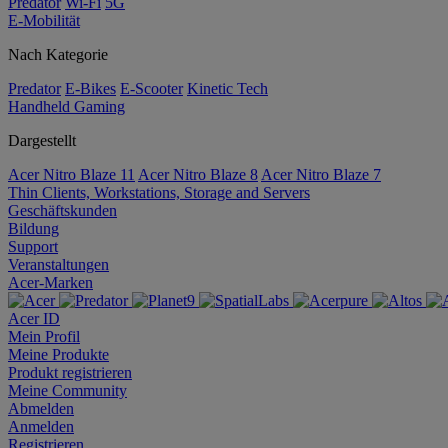
Predator
Wi-Fi
5G
E-Mobilität
Nach Kategorie
Predator
E-Bikes
E-Scooter
Kinetic Tech
Handheld Gaming
Dargestellt
Acer Nitro Blaze 11
Acer Nitro Blaze 8
Acer Nitro Blaze 7
Thin Clients, Workstations, Storage and Servers
Geschäftskunden
Bildung
Support
Veranstaltungen
Acer-Marken
Acer ID
Mein Profil
Meine Produkte
Produkt registrieren
Meine Community
Abmelden
Anmelden
Registrieren