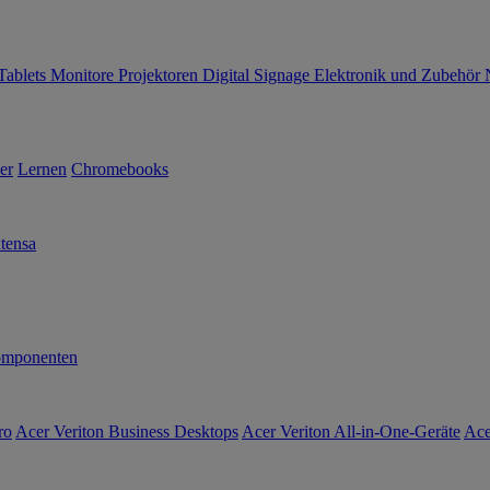
Tablets
Monitore
Projektoren
Digital Signage
Elektronik und Zubehör
er
Lernen
Chromebooks
tensa
mponenten
ro
Acer Veriton Business Desktops
Acer Veriton All-in-One-Geräte
Ace