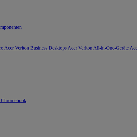
mponenten
ro
Acer Veriton Business Desktops
Acer Veriton All-in-One-Geräte
Ace
n Chromebook