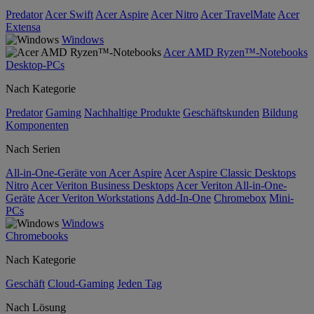
Predator
Acer Swift
Acer Aspire
Acer Nitro
Acer TravelMate
Acer
Extensa
Windows
Acer AMD Ryzen™-Notebooks
Desktop-PCs
Nach Kategorie
Predator
Gaming
Nachhaltige Produkte
Geschäftskunden
Bildung
Komponenten
Nach Serien
All-in-One-Geräte von Acer Aspire
Acer Aspire Classic Desktops
Nitro
Acer Veriton Business Desktops
Acer Veriton All-in-One-
Geräte
Acer Veriton Workstations
Add-In-One
Chromebox
Mini-
PCs
Windows
Chromebooks
Nach Kategorie
Geschäft
Cloud-Gaming
Jeden Tag
Nach Lösung