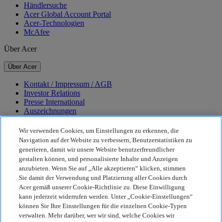
Händlersuche
Acer Global Account Portal
Acer-Technologien
McAfee
Über Acer
Über Acer
Kontakt / Impressum / AGB
Investor Relations
Presse International
Auszeichnungen
Veranstaltungen
Karriere
Wir verwenden Cookies, um Einstellungen zu erkennen, die
Navigation auf der Website zu verbessern, Benutzerstatistiken zu
Nachhaltigkeit
generieren, damit wir unsere Website benutzerfreundlicher
gestalten können, und personalisierte Inhalte und Anzeigen
Nachhaltigkeit
anzubieten. Wenn Sie auf „Alle akzeptieren“ klicken, stimmen
Sie damit der Verwendung und Platzierung aller Cookies durch
Corporate Social Responsibility
Acer gemäß unserer Cookie-Richtlinie zu. Diese Einwilligung
CO2-Bilanz unserer Produkte
kann jederzeit widerrufen werden. Unter „Cookie-Einstellungen“
Project Humanity
können Sie Ihre Einstellungen für die einzelnen Cookie-Typen
Earthion
verwalten. Mehr darüber, wer wir sind, welche Cookies wir