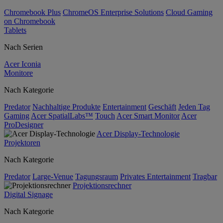
Chromebook Plus
ChromeOS Enterprise Solutions
Cloud Gaming
on Chromebook
Tablets
Nach Serien
Acer Iconia
Monitore
Nach Kategorie
Predator
Nachhaltige Produkte
Entertainment
Geschäft
Jeden Tag
Gaming
Acer SpatialLabs™
Touch
Acer Smart Monitor
Acer
ProDesigner
Acer Display-Technologie
Projektoren
Nach Kategorie
Predator
Large-Venue
Tagungsraum
Privates Entertainment
Tragbar
Projektionsrechner
Digital Signage
Nach Kategorie