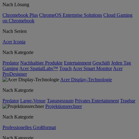
Nach Lösung
Chromebook Plus
ChromeOS Enterprise Solutions
Cloud Gaming
on Chromebook
Nach Serien
Acer Iconia
Nach Kategorie
Predator
Nachhaltige Produkte
Entertainment
Geschäft
Jeden Tag
Gaming
Acer SpatialLabs™
Touch
Acer Smart Monitor
Acer
ProDesigner
Acer Display-Technologie
Nach Kategorie
Predator
Large-Venue
Tagungsraum
Privates Entertainment
Tragbar
Projektionsrechner
Nach Kategorie
Professionelles Großformat
Nach Kategorie