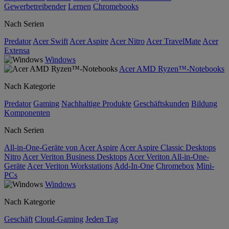
Gewerbetreibender
Lernen
Chromebooks
Nach Serien
Predator
Acer Swift
Acer Aspire
Acer Nitro
Acer TravelMate
Acer
Extensa
Windows
Acer AMD Ryzen™-Notebooks
Nach Kategorie
Predator
Gaming
Nachhaltige Produkte
Geschäftskunden
Bildung
Komponenten
Nach Serien
All-in-One-Geräte von Acer Aspire
Acer Aspire Classic Desktops
Nitro
Acer Veriton Business Desktops
Acer Veriton All-in-One-
Geräte
Acer Veriton Workstations
Add-In-One
Chromebox
Mini-
PCs
Windows
Nach Kategorie
Geschäft
Cloud-Gaming
Jeden Tag