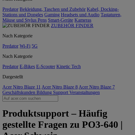
Predator
Bekleidung, Taschen und Zubehör
Kabel, Docking-
Stations und Dongles
Gaming
Headsets und Audio
Tastaturen,
Mäuse und Stylus Pens
Smart-Geräte
Kameras
ZUBEHÖR FINDER
Nach Kategorie
Predator
Wi-Fi
5G
Nach Kategorie
Predator
E-Bikes
E-Scooter
Kinetic Tech
Dargestellt
Acer Nitro Blaze 11
Acer Nitro Blaze 8
Acer Nitro Blaze 7
Geschäftskunden
Bildung
Support
Veranstaltungen
Produktsupport – Häufig
gestellte Fragen zu PO3-640 |